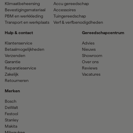
Klimaatbeheersing
Accu gereedschap
Bevestigingsmateriaal
Accessoires
PBM en werkkleding
Tuingereedschap
Transport en werkplaats
Verf & verfbenodigdheden
Hulp & contact
Gereedschapcentrum
Klantenservice
Advies
Betaalmogelijkheden
Nieuws
Verzenden
Showroom
Garantie
Over ons
Reparatieservice
Reviews
Zakelijk
Vacatures
Retourneren
Merken
Bosch
DeWalt
Festool
Stanley
Makita
Milwaukee