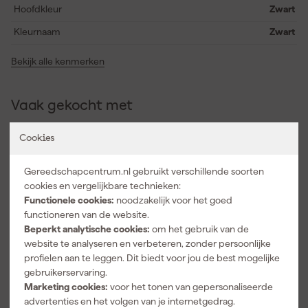
insteeklussen zorgen ervoor dat alles overzichtelijk blijft. Het
Hoofdkleur
Zwart
deksel is voorzien van twee veiligheidshouders, zodat het nooit
Kleurnaam
Zwart
onverwachts dichtvalt, en het documentenvak in het deksel
maakt het meenemen van papieren eenvoudig. Dankzij de
Bekijk alle kenmerken
mogelijkheid om een hangslot en naamplaatje toe te voegen, pas
je de koffer helemaal naar wens aan.
Vaak gekocht met
Cookies
Gereedschapcentrum.nl gebruikt verschillende soorten
cookies en vergelijkbare technieken:
Functionele cookies:
noodzakelijk voor het goed
functioneren van de website.
Beperkt analytische cookies:
om het gebruik van de
website te analyseren en verbeteren, zonder persoonlijke
profielen aan te leggen. Dit biedt voor jou de best mogelijke
gebruikerservaring.
Gedore 2150-
Gedore VDE
2160 PZ-06
2170-2160
Marketing cookies:
voor het tonen van gepersonaliseerde
3C 6-delige
PH-077 7-
advertenties en het volgen van je internetgedrag.