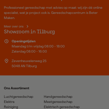
Professioneel gereedschap met advies op maat: wij zijn dé online
specialist, wat je project ook is. Gereedschapcentrum is Beter
Maken.
Meer over ons
Showroom in Tilburg
Openingstijden
Maandag t/m vrijdag 08:00 - 18:00
Zaterdag 08:00 - 16:00
Zevenheuvelenweg 25
5048 AN Tilburg
Ons Assortiment
Luchtgereedschap
Handgereedschap
Elektra
Meetgereedschap
Reiniging
Elektrisch gereedschap