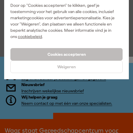
Schroevendra
delige VDE-
Morgen
Morgen
Door op "Cookies accepteren" te klikken, geef je
aierset
Schroevendra
bezorgd
bezorgd
toestemming voor het gebruik van alle cookies, inclusief
aierset
marketingcookies voor advertentiepersonalisatie. Kies je
voor "Weigeren", dan plaatsen we alleen functionele en
Adviesprijs
32,24
Adviesprijs
63,26
beperkt analytische cookies. Meer informatie vind je in
28
,
47
,
12
23
ons
cookiebeleid
.
incl. BTW
incl. BTW
Cookies accepteren
Weigeren
Jouw account
Log-in en beheer je bestellingen en gegevens
Nieuwsbrief
Inschrijven wekelijkse nieuwsbrief
Wij helpen je graag
Neem contact op met één van onze specialisten.
Waar staat Gereedschapcentrum voor