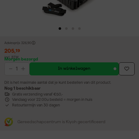
Adviesprijs
326,90
205
,
19
incl. BTW
Morgen bezorgd
In winkelwagen
Dit is het maximale aantal dat je kunt bestellen van dit product.
Nog 1 beschikbaar
Gratis verzending vanaf €50,-
Vandaag voor 22:00u besteld = morgen in huis
Retourtermijn van 30 dagen
Gereedschapcentrum is Kiyoh gecertificeerd