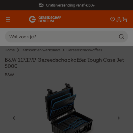
Gratis verzending vanaf €50,-
Home
Transport en werkplaats
Gereedschapskoffers
B&W 117.17/P Gereedschapkoffer Tough Case Jet
5000
B&W