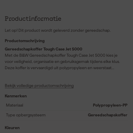
Productinformatie
Let op! Dit product wordt geleverd zonder gereedschap.
Productomschrijving
Gereedschapkoffer Tough Case Jet 5000
Met de B&W Gereedschapkoffer Tough Case Jet 5000 kies je
voor veiligheid, organisatie en gebruiksgemak tijdens elke klus.
Deze koffer is vervaardigd uit polypropyleen en weerstaat
moeiteloos extreme omstandigheden, dankzij zijn stof- en
waterdichte design volgens IP67-norm en
Bekijk volledige productomschrijving
temperatuurbestendigheid van -30ºC tot +80ºC. De Jet 5000 is
super stabiel, stapelbaar en uitgerust met een automatisch
Kenmerken
druknivelleringsventiel. Je geniet van optimaal draagcomfort door
de ergonomische handgreep en de meegeleverde
Materiaal
Polypropyleen-PP
schoudergordel. Met een volume van 23 liter en een
Type opbergsysteem
Gereedschapskoffer
draagvermogen tot 25 kg neem je eenvoudig al je gereedschap
mee. De aluminium vakverdeling in de bodemschaal, een afdek-
Kleuren
gereedschapblad en in totaal 34 pockets en 25 elastische