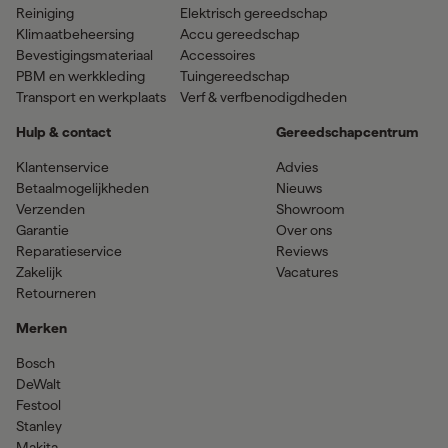
Reiniging
Elektrisch gereedschap
Klimaatbeheersing
Accu gereedschap
Bevestigingsmateriaal
Accessoires
PBM en werkkleding
Tuingereedschap
Transport en werkplaats
Verf & verfbenodigdheden
Hulp & contact
Gereedschapcentrum
Klantenservice
Advies
Betaalmogelijkheden
Nieuws
Verzenden
Showroom
Garantie
Over ons
Reparatieservice
Reviews
Zakelijk
Vacatures
Retourneren
Merken
Bosch
DeWalt
Festool
Stanley
Makita