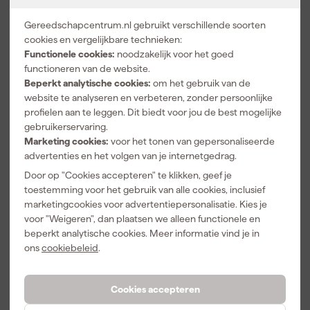
Gereedschapcentrum.nl gebruikt verschillende soorten
cookies en vergelijkbare technieken:
Functionele cookies:
noodzakelijk voor het goed
functioneren van de website.
Beperkt analytische cookies:
om het gebruik van de
website te analyseren en verbeteren, zonder persoonlijke
Koel blijven op de bouwplaats: praktische tip
profielen aan te leggen. Dit biedt voor jou de best mogelijke
gebruikerservaring.
Lees meer
Marketing cookies:
voor het tonen van gepersonaliseerde
advertenties en het volgen van je internetgedrag.
Bekijk alles
Door op "Cookies accepteren" te klikken, geef je
toestemming voor het gebruik van alle cookies, inclusief
marketingcookies voor advertentiepersonalisatie. Kies je
A
B
C
D
E
F
G
H
I
J
K
L
M
N
O
P
Q
voor "Weigeren", dan plaatsen we alleen functionele en
R
S
T
U
V
W
X
Y
Z
beperkt analytische cookies. Meer informatie vind je in
ons
cookiebeleid
.
A
Airconditioning
Airconditioning accessoires
Cookies accepteren
B