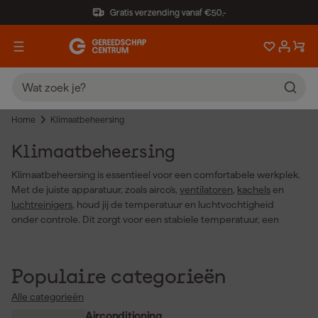
Gratis verzending vanaf €50,-
Home
Klimaatbeheersing
Klimaatbeheersing
Klimaatbeheersing is essentieel voor een comfortabele werkplek.
Met de juiste apparatuur, zoals airco's,
ventilatoren
,
kachels
en
luchtreinigers
, houd jij de temperatuur en luchtvochtigheid
onder controle. Dit zorgt voor een stabiele temperatuur, een
gezondere luchtkwaliteit en helpt bij energiebesparing. Of je nu
in de zomer verkoeling nodig hebt, in de winter een aangename
warmte wilt behouden, of de luchtcirculatie wilt verbeteren: de
Populaire categorieën
juiste apparatuur maakt het verschil.
Luchtbevochtigers
en
luchtontvochtigers
zorgen ervoor dat je geen last hebt van te
Alle categorieën
droge of te vochtige lucht, wat niet alleen je werkklimaat
Airconditioning