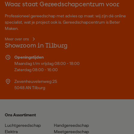
Waar staat Gereedschapcentrum voor
Professioneel gereedschap met advies op maat: wij zijn dé online
specialist, wat je project ook is. Gereedschapcentrum is Beter
Maken.
Meer over ons
Showroom in Tilburg
Openingstijden
Maandag t/m vrijdag 08:00 - 18:00
Zaterdag 08:00 - 16:00
Zevenheuvelenweg 25
5048 AN Tilburg
Ons Assortiment
Luchtgereedschap
Handgereedschap
Elektra
Meetgereedschap