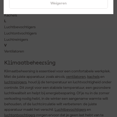
Weigeren
Bouwdrogers
K
Kachels
L
Luchtbevochtigers
Luchtontvochtigers
Luchtreinigers
V
Ventilatoren
Klimaatbeheersing
Klimaatbeheersing is essentieel voor een comfortabele werkplek.
Met de juiste apparatuur, zoals airco's,
ventilatoren
,
kachels
en
luchtreinigers
, houd jij de temperatuur en luchtvochtigheid onder
controle. Dit zorgt voor een stabiele temperatuur, een gezondere
luchtkwaliteit en helpt bij energiebesparing. Of je nu in de zomer
verkoeling nodig hebt, in de winter een aangename warmte wilt
behouden, of de luchtcirculatie wilt verbeteren: de juiste
apparatuur maakt het verschil.
Luchtbevochtigers
en
luchtontvochtigers
zorgen ervoor dat je geen last hebt van te