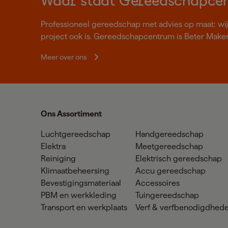
Waar staat Gereedschapce
Professioneel gereedschap met advies op maat: wij z
project ook is. Gereedschapcentrum is Beter Make
Meer over ons
Ons Assortiment
Luchtgereedschap
Handgereedschap
Elektra
Meetgereedschap
Reiniging
Elektrisch gereedschap
Klimaatbeheersing
Accu gereedschap
Bevestigingsmateriaal
Accessoires
PBM en werkkleding
Tuingereedschap
Transport en werkplaats
Verf & verfbenodigdhed