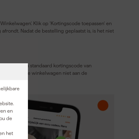
‘Winkelwagen’. Klik op 'Kortingscode toepassen' en
 afrondt. Nadat de bestelling geplaatst is, is het niet
 maken van een standaard kortingscode van
albedrag van je winkelwagen niet aan de
elijkbare
ebsite.
ren en
jou de
en het