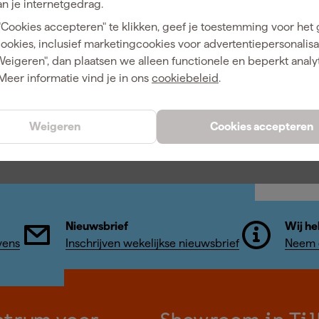
n je internetgedrag.
"Cookies accepteren" te klikken, geef je toestemming voor het
cookies, inclusief marketingcookies voor advertentiepersonalisat
Weigeren", dan plaatsen we alleen functionele en beperkt analy
Meer informatie vind je in ons
cookiebeleid
.
Weigeren
Cookies accepteren
Nieuwsbrief
Wij he
vens
Inschrijven wekelijkse nieuwsbrief
Neem c