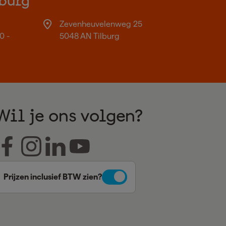
burg
Zevenheuvelenweg 25
0 -
5048 AN Tilburg
Wil je ons volgen?
Prijzen inclusief BTW zien?