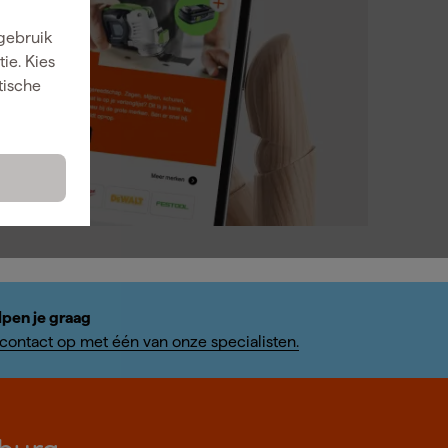
 gebruik
ie. Kies
tische
lpen je graag
ontact op met één van onze specialisten.