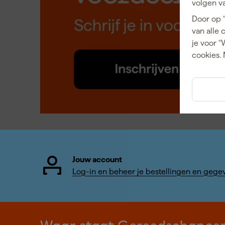
volgen va
Door op 
van alle 
je voor "
cookies. 
Jouw account
Log-in en beheer je bestellingen en gege