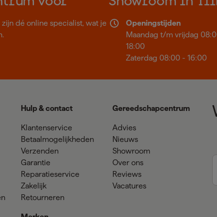
ntrum voor
Showroom in Til
ijn dé online specialist, wat je
Openingstijden
n.
Maandag t/m vrijdag 08:0
18:00
Zaterdag 08:00 - 16:00
Hulp & contact
Gereedschapcentrum
Klantenservice
Advies
Betaalmogelijkheden
Nieuws
Verzenden
Showroom
Garantie
Over ons
Reparatieservice
Reviews
Zakelijk
Vacatures
en
Retourneren
Merken