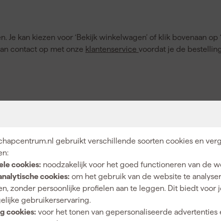
. Je kan kiezen voor ‘Bekijk winkelwagen’ of klik bovenaan op 
dan contact op met onze
klantenservice
voordat je de bestelling
scodes, wat wil zeggen dat het niet mogelijk is om gebruik te
s de code niet langer geldig of voldoet de inhoud of het tota
 gebruiken.
hapcentrum.nl gebruikt verschillende soorten cookies en verg
en:
ele cookies:
noodzakelijk voor het goed functioneren van de w
analytische cookies:
om het gebruik van de website te analyse
n, zonder persoonlijke profielen aan te leggen. Dit biedt voor 
elijke gebruikerservaring.
g cookies:
voor het tonen van gepersonaliseerde advertenties 