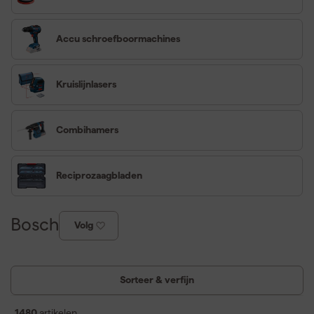
Accu schroefboormachines
Kruislijnlasers
Combihamers
Reciprozaagbladen
Bosch
Volg
Sorteer & verfijn
Bosch Professional
1480
artikelen