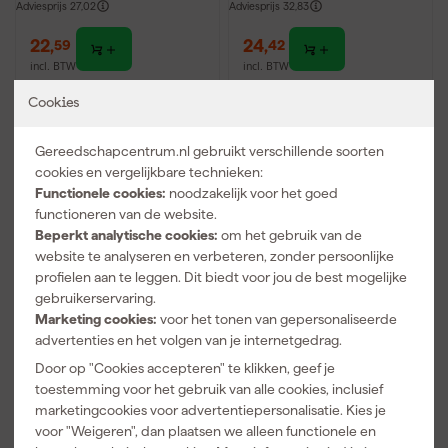
Adviesprijs
27,02
Adviesprijs
32,83
22
,
24
,
59
42
incl. BTW
incl. BTW
Vergelijk
Vergelijk
Cookies
Gratis product
Gratis product
Gereedschapcentrum.nl gebruikt verschillende soorten
cookies en vergelijkbare technieken:
Functionele cookies:
noodzakelijk voor het goed
functioneren van de website.
Beperkt analytische cookies:
om het gebruik van de
website te analyseren en verbeteren, zonder persoonlijke
profielen aan te leggen. Dit biedt voor jou de best mogelijke
gebruikerservaring.
Marketing cookies:
voor het tonen van gepersonaliseerde
advertenties en het volgen van je internetgedrag.
Bosch 2607017319 32-
Bosch PRO 2607010533
Door op "Cookies accepteren" te klikken, geef je
delige Schroefbitset in
8-delige Robust Line
cassette
Houtspiraalboor set in
toestemming voor het gebruik van alle cookies, inclusief
cassette - 3-10mm
marketingcookies voor advertentiepersonalisatie. Kies je
Maandag bezorgd
Maandag bezorgd
voor "Weigeren", dan plaatsen we alleen functionele en