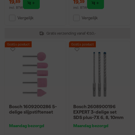
19
,
19
,
89
39
incl. BTW
incl. BTW
Vergelijk
Vergelijk
Gratis verzending vanaf €50,-
Gratis product
Gratis product
Bosch 1609200286 5-
Bosch 2608900196
delige slijpstiftenset
EXPERT 3-delige set
SDS plus-7X 6, 8, 10mm
Maandag bezorgd
Maandag bezorgd