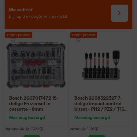
Nieuwsbrief.
Blijf op de hoogte en mis niets!
Gratis product
Gratis product
Bosch 2607017472 15-
Bosch 2608522327 7-
delige Frezenset in
delige impact control
cassette - 8mm
bitset - PH2 / PZ2 / T15 /
T20 / T25 / T30
Maandag bezorgd
Maandag bezorgd
Afgelopen 30 dgn
73,39
Adviesprijs
24,01