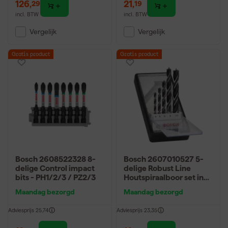
126
,
21
,
29
19
incl. BTW
incl. BTW
Vergelijk
Vergelijk
Gratis product
Gratis product
Bosch 2608522328 8-
Bosch 2607010527 5-
delige Control impact
delige Robust Line
bits - PH1/2/3 / PZ2/3
Houtspiraalboor set in
cassette - 4-10mm
Maandag bezorgd
Maandag bezorgd
Adviesprijs
25,74
Adviesprijs
23,35