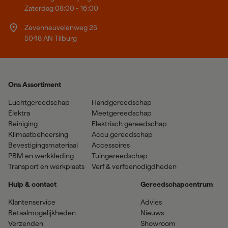
Zaterdag 08:00 - 16:00
Zevenheuvelenweg 25
5048 AN Tilburg
Ons Assortiment
Luchtgereedschap
Handgereedschap
Elektra
Meetgereedschap
Reiniging
Elektrisch gereedschap
Klimaatbeheersing
Accu gereedschap
Bevestigingsmateriaal
Accessoires
PBM en werkkleding
Tuingereedschap
Transport en werkplaats
Verf & verfbenodigdheden
Hulp & contact
Gereedschapcentrum
Klantenservice
Advies
Betaalmogelijkheden
Nieuws
Verzenden
Showroom