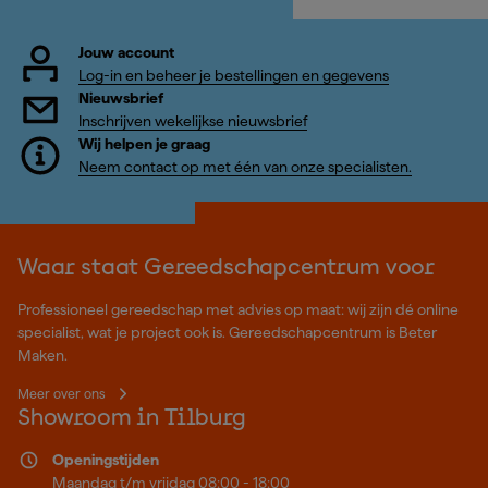
Jouw account
Log-in en beheer je bestellingen en gegevens
Nieuwsbrief
Inschrijven wekelijkse nieuwsbrief
Wij helpen je graag
Neem contact op met één van onze specialisten.
Waar staat Gereedschapcentrum voor
Professioneel gereedschap met advies op maat: wij zijn dé online
specialist, wat je project ook is. Gereedschapcentrum is Beter
Maken.
Meer over ons
Showroom in Tilburg
Openingstijden
Maandag t/m vrijdag 08:00 - 18:00