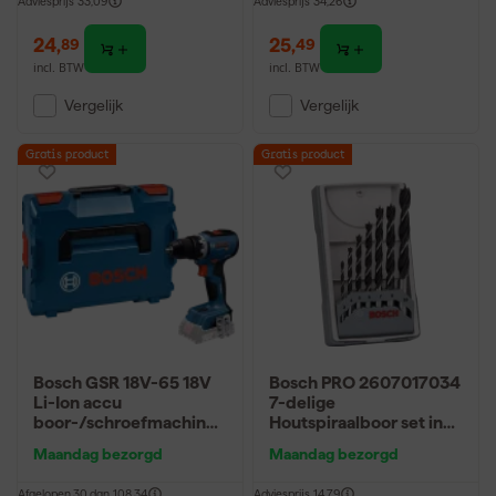
Adviesprijs
33,09
Adviesprijs
34,26
24
,
25
,
89
49
incl. BTW
incl. BTW
Vergelijk
Vergelijk
Gratis product
Gratis product
Bosch GSR 18V-65 18V
Bosch PRO 2607017034
Li-Ion accu
7-delige
boor-/schroefmachine
Houtspiraalboor set in
body in L-Boxx - 63Nm
cassette - 3-10mm
Maandag bezorgd
Maandag bezorgd
Afgelopen 30 dgn
108,34
Adviesprijs
14,79