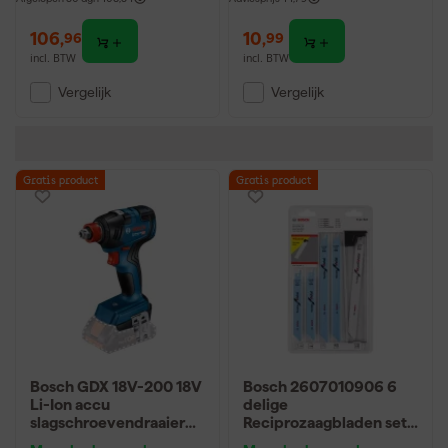
106
,
10
,
96
99
incl. BTW
incl. BTW
Vergelijk
Vergelijk
Gratis product
Gratis product
Bosch GDX 18V-200 18V
Bosch 2607010906 6
Li-Ion accu
delige
slagschroevendraaier
Reciprozaagbladen set -
body - 200Nm -
Hout/Metaal