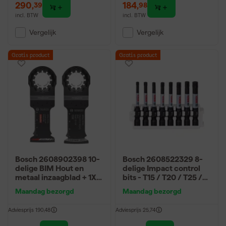
290
,
184
,
39
98
incl. BTW
incl. BTW
Vergelijk
Vergelijk
Gratis product
Gratis product
Bosch 2608902398 10-
Bosch 2608522329 8-
delige BIM Hout en
delige Impact control
metaal inzaagblad + 1X
bits - T15 / T20 / T25 /
Expert multi material
T30 / T40
Maandag bezorgd
Maandag bezorgd
zaagblad
Adviesprijs
190,48
Adviesprijs
25,74