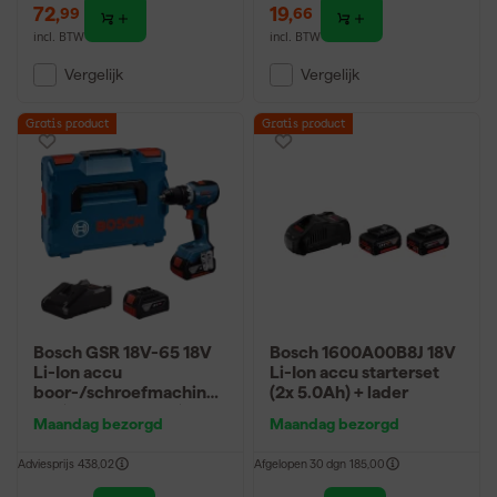
72
,
19
,
99
66
incl. BTW
incl. BTW
Vergelijk
Vergelijk
Gratis product
Gratis product
Bosch GSR 18V-65 18V
Bosch 1600A00B8J 18V
Li-Ion accu
Li-Ion accu starterset
boor-/schroefmachine
(2x 5.0Ah) + lader
set (2x 5.0Ah accu) in L-
Maandag bezorgd
Maandag bezorgd
Boxx - 63Nm
Adviesprijs
438,02
Afgelopen 30 dgn
185,00