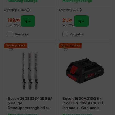
Maandag bezorgd
Maandag bezorgd
koolborstelloos
Adviesprijs
250,47
Adviesprijs
27,81
199
,
21
,
99
39
incl. BTW
incl. BTW
Vergelijk
Vergelijk
Gratis product
Gratis product
Bosch 2608636429 BiM
Bosch 1600A016GB /
3 delige
ProCORE 18V 4.0Ah Li-
Decoupeerzaagblad set
ion accu - Coolpack
Special - Laminaat
Maandag bezorgd
Maandag bezorgd