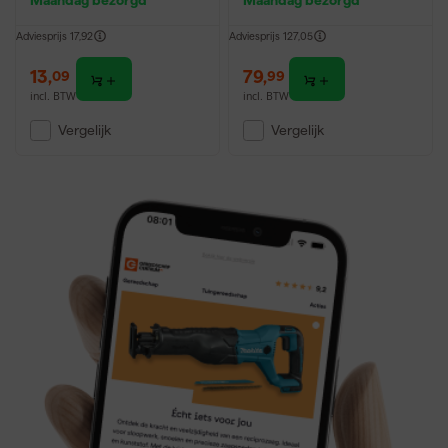
Adviesprijs
17,92
Adviesprijs
127,05
13
,
79
,
09
99
incl. BTW
incl. BTW
Vergelijk
Vergelijk