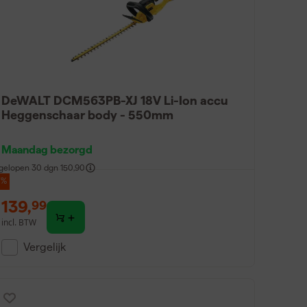
DeWALT DCM563PB-XJ 18V Li-Ion accu
Heggenschaar body - 550mm
Maandag bezorgd
gelopen 30 dgn
150,90
7%
139
,
99
incl. BTW
Vergelijk