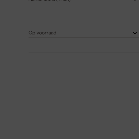
>5000 rpm
(94)
1
(142)
2
(38)
Op voorraad
3
(17)
Ja
(1051)
4
(4)
Nee
(225)
Laat nog 24 zien