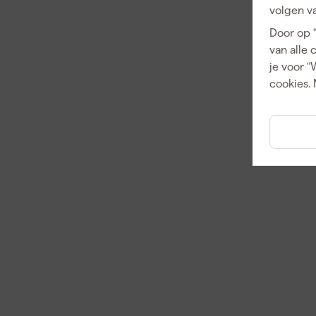
volgen va
Door op 
van alle 
je voor "
cookies. 