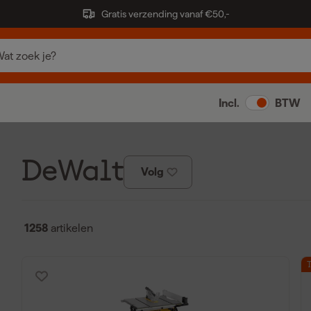
Gratis verzending vanaf €50,-
Incl.
BTW
DeWalt
Volg
1258
artikelen