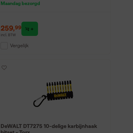
Maandag bezorgd
259
,
99
incl. BTW
Vergelijk
DeWALT DT7275 10-delige karbijnhaak
bitset - Torx