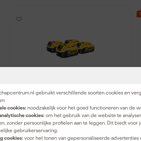
DeWALT DCB184 4-Pack 18V Li-ion XR
accu - 5.0Ah (4st)
hapcentrum.nl gebruikt verschillende soorten cookies en verg
en:
Maandag bezorgd
ele cookies:
noodzakelijk voor het goed functioneren van de w
analytische cookies:
om het gebruik van de website te analyse
Adviesprijs
456,00
Ad
n, zonder persoonlijke profielen aan te leggen. Dit biedt voor 
255
,
99
elijke gebruikerservaring.
incl. BTW
g cookies:
voor het tonen van gepersonaliseerde advertenties 