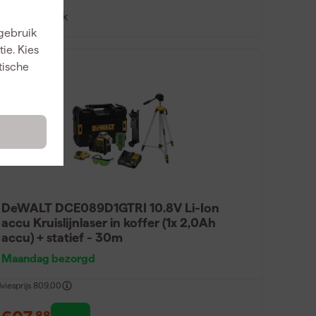
Vergelijk
 gebruik
ie. Kies
tische
DeWALT DCE089D1GTRI 10.8V Li-Ion
accu Kruislijnlaser in koffer (1x 2,0Ah
accu) + statief - 30m
Maandag bezorgd
viesprijs
809,00
88