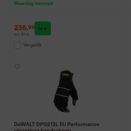
Maandag bezorgd
235
,
99
incl. BTW
Vergelijk
DeWALT DPG213L EU Performance
vingerloze handschoen