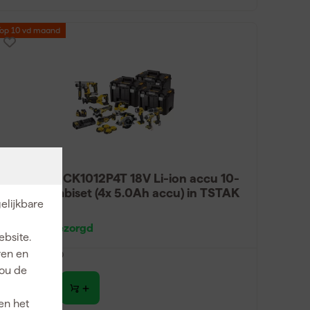
Top 10 vd maand
DeWALT DCK1012P4T 18V Li-ion accu 10-
delige combiset (4x 5.0Ah accu) in TSTAK
elijkbare
Maandag bezorgd
ebsite.
ren en
viesprijs
2.249
jou de
1.658
,
34
incl. BTW
en het