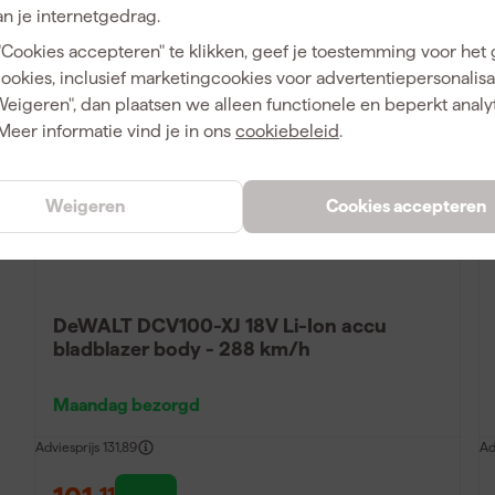
n je internetgedrag.
Vergelijk
"Cookies accepteren" te klikken, geef je toestemming voor het
cookies, inclusief marketingcookies voor advertentiepersonalisat
Weigeren", dan plaatsen we alleen functionele en beperkt analy
Meer informatie vind je in ons
cookiebeleid
.
Weigeren
Cookies accepteren
DeWALT DCV100-XJ 18V Li-Ion accu
bladblazer body - 288 km/h
Maandag bezorgd
Adviesprijs
131,89
Ad
11