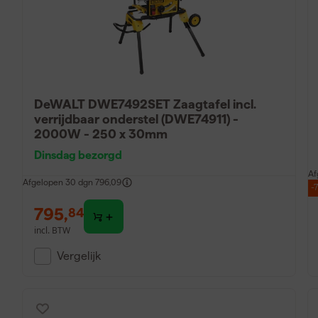
DeWALT DWE7492SET Zaagtafel incl.
verrijdbaar onderstel (DWE74911) -
2000W - 250 x 30mm
Dinsdag bezorgd
Af
Afgelopen 30 dgn
796,09
-
795
,
84
incl. BTW
Vergelijk