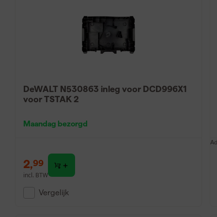
DeWALT N530863 inleg voor DCD996X1
voor TSTAK 2
Maandag bezorgd
Ad
2
,
99
incl. BTW
Vergelijk