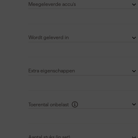
Laat nog 3 zien
Meegeleverde accu's
0
(229)
1
(59)
Wordt geleverd in
2
(144)
In Case
(6)
3
(20)
in Cassette
(14)
Laat nog 1 zien
Extra eigenschappen
in HD Box
(1)
Afsluitbaar
(1)
in Inleg
(3)
Anti vibratie systeem
(2)
Laat nog 5 zien
Toerental onbelast
Antislipzool
(4)
<4000 rpm
(176)
Automatische filterreiniging
(1)
4000 t/m 5000 rpm
(30)
Laat nog 47 zien
Aantal stuks (in set)