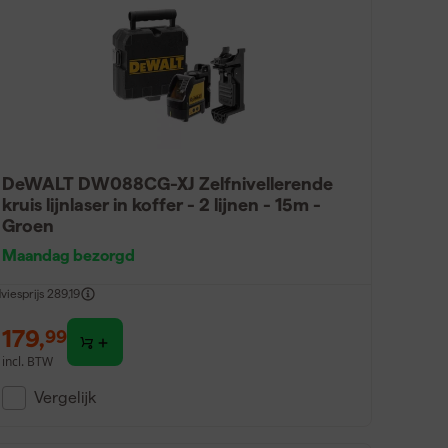
DeWALT DW088CG-XJ Zelfnivellerende
kruis lijnlaser in koffer - 2 lijnen - 15m -
Groen
Maandag bezorgd
viesprijs
289,19
179
,
99
incl. BTW
Vergelijk