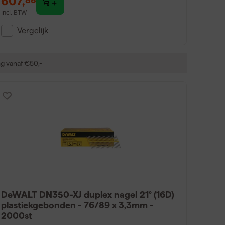
607
,
incl. BTW
Vergelijk
ng vanaf €50,-
DeWALT DN350-XJ duplex nagel 21° (16D)
plastiekgebonden - 76/89 x 3,3mm -
2000st