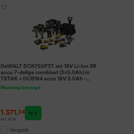
DeWALT DCK755P3T set 18V Li-ion XR
accu 7-delige combiset (3x5.0Ah) in
TSTAK + DCB184 accu 18V 5.0Ah -
koolborstelloos
Maandag bezorgd
1.371
,
24
incl. BTW
Vergelijk