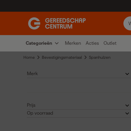
Categorieën
Merken
Acties
Outlet
Home
Bevestigingsmateriaal
Spanhulzen
Merk
Fischer
(3)
Prijs
Op voorraad
€
€
Ja
(2)