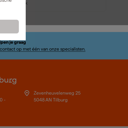
tische
Vergelijk
lpen je graag
ontact op met één van onze specialisten.
burg
Zevenheuvelenweg 25
0 -
5048 AN Tilburg