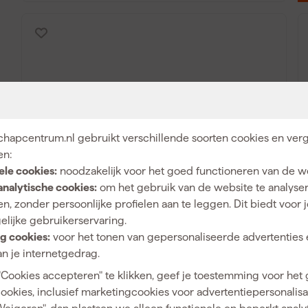
hapcentrum.nl gebruikt verschillende soorten cookies en verg
en:
Fischer 541896 FNH Spanhuls - 6 x 50mm
ele cookies:
noodzakelijk voor het goed functioneren van de w
(100st)
analytische cookies:
om het gebruik van de website te analyse
n, zonder persoonlijke profielen aan te leggen. Dit biedt voor 
Maandag bezorgd
elijke gebruikerservaring.
g cookies:
voor het tonen van gepersonaliseerde advertenties 
Adviesprijs
44,85
Ad
n je internetgedrag.
13
,
68
"Cookies accepteren" te klikken, geef je toestemming voor het
incl. BTW
cookies, inclusief marketingcookies voor advertentiepersonalisat