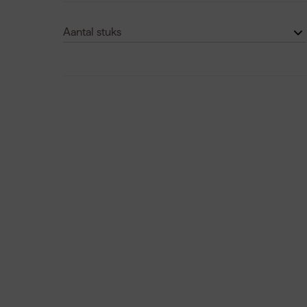
Nee
(1)
Aantal stuks
50
(1)
100
(2)