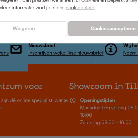
Weigeren", dan plaatsen we alleen functionele en beperkt analy
Vergelijk
Meer informatie vind je in ons
cookiebeleid
.
Weigeren
Cookies accepteren
Nieuwsbrief
Wij he
vens
Inschrijven wekelijkse nieuwsbrief
Neem c
ntrum voor
Showroom in Til
ijn dé online specialist, wat je
Openingstijden
n.
Maandag t/m vrijdag 08:0
18:00
Zaterdag 08:00 - 16:00