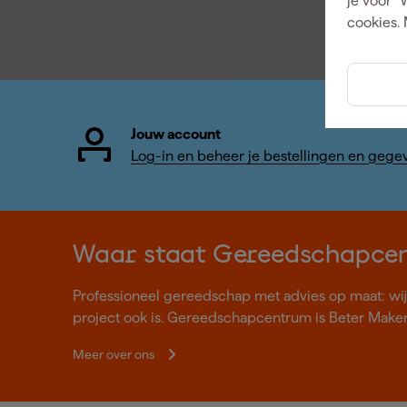
je voor "
cookies. 
Jouw account
Log-in en beheer je bestellingen en gege
Waar staat Gereedschapce
Professioneel gereedschap met advies op maat: wij z
project ook is. Gereedschapcentrum is Beter Make
Meer over ons