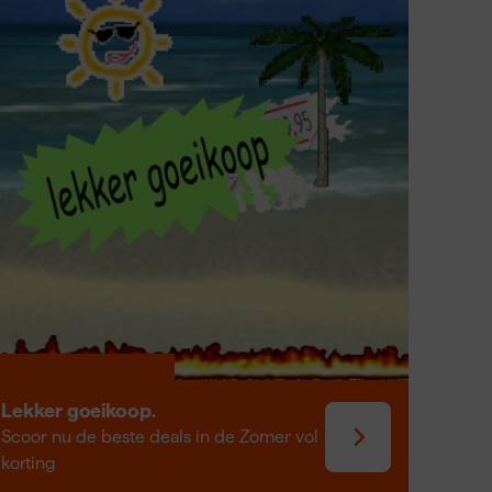
orrosie.
s spanning moeten houden, zoals hekwerken,
ge maar robuuste ontwerp zijn ze betrouwbaar en
rk op de bouwplaats.
?
te steken en vervolgens met een pers- of
 kabel stevig vastzit zonder dat deze beschadigd
uls te kiezen die past bij de diameter van de kabel.
e de kabel op spanning houdt en geschikt is voor
assingen in hekwerken, bruggen, gevelconstructies
rop staan.
Lekker goeikoop.
Scoor nu de beste deals in de Zomer vol
korting