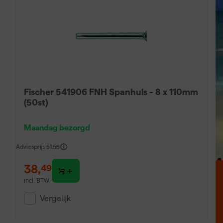
Gemaakt van duurzaam staal, bestand tegen slijtage en c
Spanhulzen zijn onmisbaar in constructies waarbij kabel
trapleuningen en kabelgeleidingen. Dankzij hun eenvoudi
snel te monteren, wat essentieel is voor professioneel we
Hoe pas je spanhulzen toe
Fischer 541906 FNH Spanhuls - 8 x 110mm
(50st)
Spanhulzen worden toegepast door de kabel door de huls 
krimptang stevig samen te persen. Dit zorgt ervoor dat de
raakt of slippen kan. Het is belangrijk de juiste maat spanh
Maandag bezorgd
Na het persen vormt de spanhuls een sterke verbinding di
Adviesprijs
51,55
zware belastingen. Dit maakt spanhulzen ideaal voor toep
en andere projecten waar veiligheid en duurzaamheid voo
38
,
49
incl. BTW
Vergelijk