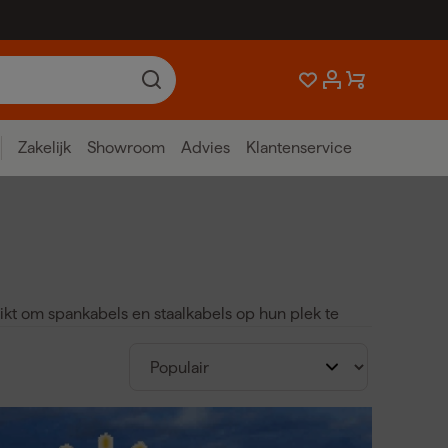
Zakelijk
Showroom
Advies
Klantenservice
kt om spankabels en staalkabels op hun plek te
r een betrouwbare en duurzame verbinding zonder
ral populair vanwege hun sterkte en
n- en buitentoepassingen. De voordelen van
els en staalkabels.