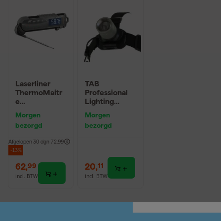
Laserliner
TAB
ThermoMaitr
Professional
e
Lighting
Thermometer
TAB4127 LED
Morgen
Morgen
voor braden
hoofdlamp -
bezorgd
bezorgd
van vlees / vis
1W - Focus -
70Lm -
Afgelopen 30 dgn
72,99
Kantelbaar
-13%
62
,
20
,
99
11
incl. BTW
incl. BTW