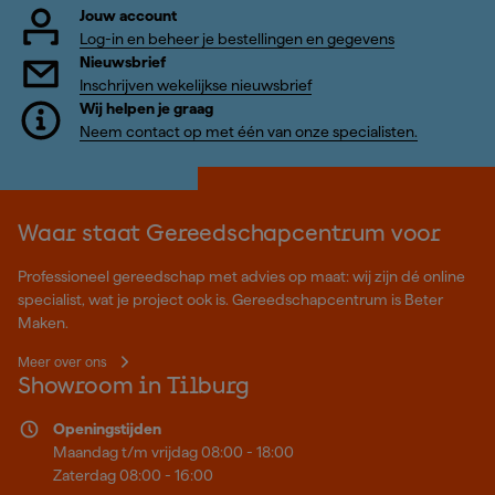
Jouw account
Log-in en beheer je bestellingen en gegevens
Nieuwsbrief
Inschrijven wekelijkse nieuwsbrief
Wij helpen je graag
Neem contact op met één van onze specialisten.
Waar staat Gereedschapcentrum voor
Professioneel gereedschap met advies op maat: wij zijn dé online
specialist, wat je project ook is. Gereedschapcentrum is Beter
Maken.
Meer over ons
Showroom in Tilburg
Openingstijden
Maandag t/m vrijdag 08:00 - 18:00
Zaterdag 08:00 - 16:00