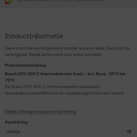
Productinformatie
Deze machine wordt geleverd zonder accu en lader. Deze zijn los
verkrijgbaar. Bekijk de bundels voor extra voordeel.
Productomschrijving
Bosch GTC 400 C thermodetector body – in L-Boxx, -20°C tot
70°C
De Bosch GTC 400 C thermodetector visualiseert
temperatuurverschillen snel en nauwkeurig binnen een bereik
van -20°C tot 70°C. Dankzij de picture-in-picture technologie
worden warmtebeelden en realistische beelden over elkaar
Bekijk volledige productomschrijving
gelegd, waardoor je probleemloos precies ziet waar zich
temperatuurproblemen voordoen. De meetresultaten verstuur je
Aandrijving
direct via de Bosch ThermalOn-app, wat snelle documentatie
mogelijk maakt. Door het Dual Power System gebruik je de
Voltage
12