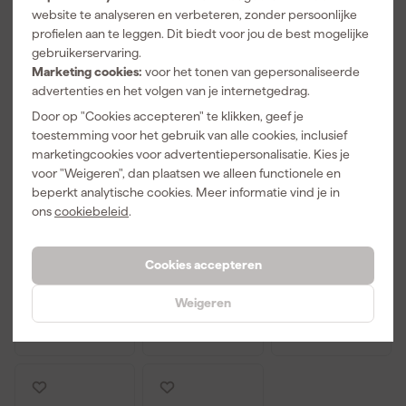
website te analyseren en verbeteren, zonder persoonlijke
profielen aan te leggen. Dit biedt voor jou de best mogelijke
gebruikerservaring.
Marketing cookies:
voor het tonen van gepersonaliseerde
advertenties en het volgen van je internetgedrag.
Door op "Cookies accepteren" te klikken, geef je
toestemming voor het gebruik van alle cookies, inclusief
marketingcookies voor advertentiepersonalisatie. Kies je
Laserliner
Bosch D-tect
Bosch GMS
voor "Weigeren", dan plaatsen we alleen functionele en
DampFinder
200 C
120-27
beperkt analytische cookies. Meer informatie vind je in
Home
Detector
Multidetector
ons
cookiebeleid
.
Materiaal
muurscanner
/Leidingzoek
Morgen
Morgen
Morgen
vochtmeter
set (1x 2,0Ah)
er in tas - tot
bezorgd
bezorgd
bezorgd
in L-Boxx -
120mm - IP54
200mm
Cookies accepteren
Adviesprijs
1.056
Adviesprijs
140,36
Weigeren
38
,
761
,
111
,
72
94
04
incl. BTW
incl. BTW
incl. BTW