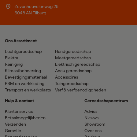
Zevenheuvelenweg 25
5048 AN Tilburg
Ons Assortiment
Luchtgereedschap
Handgereedschap
Elektra
Meetgereedschap
Reiniging
Elektrisch gereedschap
Klimaatbeheersing
Accu gereedschap
Bevestigingsmateriaal
Accessoires
PBM en werkkleding
Tuingereedschap
Transport en werkplaats
Verf & verfbenodigdheden
Hulp & contact
Gereedschapcentrum
Klantenservice
Advies
Betaalmogelijkheden
Nieuws
Verzenden
Showroom
Garantie
Over ons
Reparatieservice
Reviews