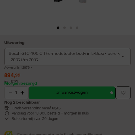
Uitvoering
Bosch GTC 400 C Thermodetector body in L-Boxx - bereik
-20°C t/m 70°C
Adviesprijs
1.257
894
,
99
incl. BTW
Morgen bezorgd
In winkelwagen
Nog 2 beschikbaar
Gratis verzending vanaf €50,-
Vandaag voor 18:00u besteld = morgen in huis
Retourtermijn van 30 dagen
Gereedschapcentrum is Kiyoh gecertificeerd