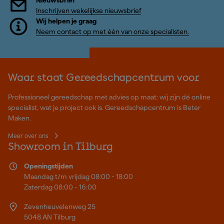
Nieuwsbrief
Inschrijven wekelijkse nieuwsbrief
Wij helpen je graag
Neem contact op met één van onze specialisten.
Waar staat Gereedschapcentrum voor
Professioneel gereedschap met advies op maat: wij zijn dé online
specialist, wat je project ook is. Gereedschapcentrum is Beter
Maken.
Meer over ons
Showroom in Tilburg
Openingstijden
Maandag t/m vrijdag 08:00 - 18:00
Zaterdag 08:00 - 16:00
Zevenheuvelenweg 25
5048 AN Tilburg