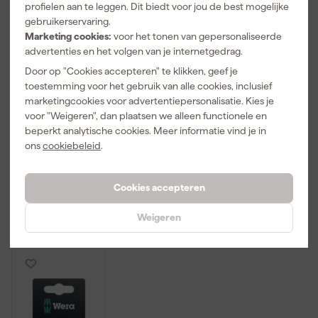
profielen aan te leggen. Dit biedt voor jou de best mogelijke
gebruikerservaring.
Marketing cookies:
voor het tonen van gepersonaliseerde
advertenties en het volgen van je internetgedrag.
Door op "Cookies accepteren" te klikken, geef je
toestemming voor het gebruik van alle cookies, inclusief
Wera
Wera
Milwaukee
05072407001
05057697001
4932451286
marketingcookies voor advertentiepersonalisatie. Kies je
867/1 1/4"
30-delige
Shockwave
voor "Weigeren", dan plaatsen we alleen functionele en
Torx Bit - T15 x
Bitcheck
Gen II TX15
beperkt analytische cookies. Meer informatie vind je in
Zaterdag
Zaterdag
Zaterdag
25mm (10st)
Impaktor 2
50mm 1stuks
ons
cookiebeleid
.
bezorgd
bezorgd
bezorgd
bitset -
PH/PZ/TX/HX
Afgelopen 30 dgn
2,79
Adviesprijs
21,00
Adviesprijs
145,00
-17%
Cookies accepteren
12
,
70
,
2
,
87
99
29
Weigeren
incl. BTW
incl. BTW
incl. BTW