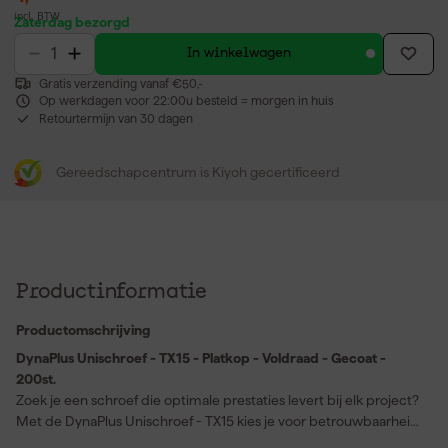
incl. BTW
Zaterdag bezorgd
In winkelwagen
Gratis verzending vanaf €50,-
Op werkdagen voor 22:00u besteld = morgen in huis
Retourtermijn van 30 dagen
Gereedschapcentrum is Kiyoh gecertificeerd
Productinformatie
Productomschrijving
DynaPlus Unischroef - TX15 - Platkop - Voldraad - Gecoat -
200st.
Zoek je een schroef die optimale prestaties levert bij elk project?
Met de DynaPlus Unischroef - TX15 kies je voor betrouwbaarheid
en gebruiksgemak. Deze schroeven zijn gemaakt van gehard