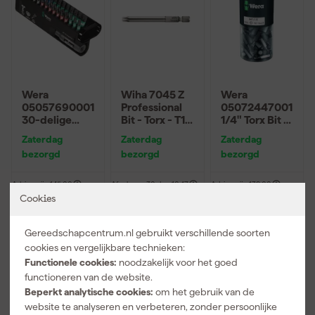
Wera
Wiha 7045 Z
Wera
05057690001
Professional
05072447001
30-delige
Bit - Torx - T15
1/4" Torx Bit -
Bitcheck
x 150mm
T15 x 25mm
Zaterdag
Zaterdag
Zaterdag
Impaktor 1
(100st)
bezorgd
bezorgd
bezorgd
bitset -
PH/PZ/TX/HX
Adviesprijs
145,00
Afgelopen 30 dgn
10,47
Adviesprijs
139,00
Cookies
75
,
10
,
65
,
39
19
14
incl. BTW
incl. BTW
incl. BTW
Gereedschapcentrum.nl gebruikt verschillende soorten
cookies en vergelijkbare technieken:
Functionele cookies:
noodzakelijk voor het goed
functioneren van de website.
Beperkt analytische cookies:
om het gebruik van de
website te analyseren en verbeteren, zonder persoonlijke