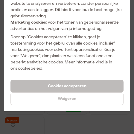
website te analyseren en verbeteren, zonder persoonlijke
profielen aan te leggen. Dit biedt voor jou de best mogelijke
gebruikerservaring.
Marketing cookies:
voor het tonen van gepersonaliseerde
advertenties en het volgen van je internetgedrag.
Door op "Cookies accepteren" te klikken, geef je
toestemming voor het gebruik van alle cookies, inclusief
marketingcookies voor advertentiepersonalisatie. Kies je
Facom RL.151-
Facom
Facom SL.151
voor "Weigeren", dan plaatsen we alleen functionele en
EP72PB 72-
R.161BPB
Ratel - 1/2" -
delige Ratel-
Ratel 1/4"
Omschakelpal
beperkt analytische cookies. Meer informatie vind je in
en doppenset
ons
cookiebeleid
.
Maandag
Maandag
Maandag
in Twin Box
bezorgd
bezorgd
bezorgd
koffer - 1/4"
Cookies accepteren
Afgelopen 30 dgn
58,19
-32%
Weigeren
211
,
38
,
33
,
75
99
57
incl. BTW
incl. BTW
incl. BTW
Nieuw