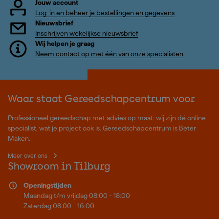
Jouw account
Log-in en beheer je bestellingen en gegevens
Nieuwsbrief
Inschrijven wekelijkse nieuwsbrief
Wij helpen je graag
Neem contact op met één van onze specialisten.
Waar staat Gereedschapcentrum voor
Professioneel gereedschap met advies op maat: wij zijn dé online
specialist, wat je project ook is. Gereedschapcentrum is Beter
Maken.
Meer over ons
Showroom in Tilburg
Openingstijden
Maandag t/m vrijdag 08:00 - 18:00
Zaterdag 08:00 - 16:00