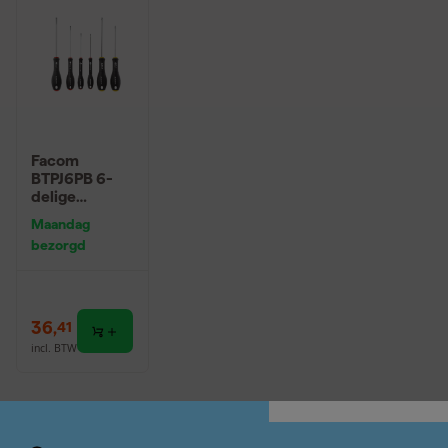
Facom
BTPJ6PB 6-
delige
Ergotwist
Maandag
Schroevendra
bezorgd
aierset -
PH/SL
36
,
41
incl. BTW