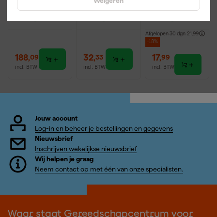
Weigeren
erming
rolmaatset -
Morgen
Morgen
Morgen
5m / 8m
bezorgd
bezorgd
bezorgd
Afgelopen 30 dgn
21,99
-18%
188
,
32
,
17
,
09
33
99
incl. BTW
incl. BTW
incl. BTW
Jouw account
Log-in en beheer je bestellingen en gegevens
Nieuwsbrief
Inschrijven wekelijkse nieuwsbrief
Wij helpen je graag
Neem contact op met één van onze specialisten.
Waar staat Gereedschapcentrum voor