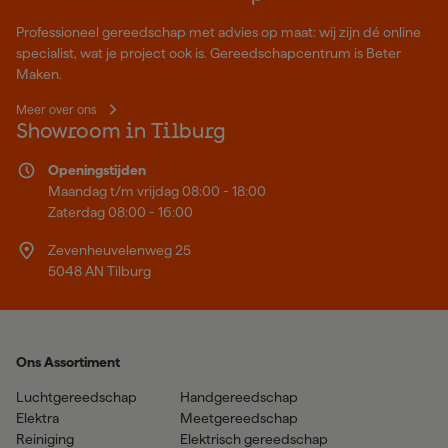
Professioneel gereedschap met advies op maat: wij zijn dé online
specialist, wat je project ook is. Gereedschapcentrum is Beter
Maken.
Meer over ons
Showroom in Tilburg
Openingstijden
Maandag t/m vrijdag 08:00 - 18:00
Zaterdag 08:00 - 16:00
Zevenheuvelenweg 25
5048 AN Tilburg
Ons Assortiment
Luchtgereedschap
Handgereedschap
Elektra
Meetgereedschap
Reiniging
Elektrisch gereedschap