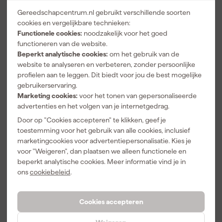
Iithium - 80 x
Werklamp
Morgen
Morgen
Morgen
Gereedschapcentrum.nl gebruikt verschillende soorten
100 x 150mm -
LED in tas -
bezorgd
bezorgd
bezorgd
cookies en vergelijkbare technieken:
769Lm
40mm -
Functionele cookies:
noodzakelijk voor het goed
769Lm
functioneren van de website.
Adviesprijs
269,00
Beperkt analytische cookies:
om het gebruik van de
132
,
224
,
270
,
64
39
79
website te analyseren en verbeteren, zonder persoonlijke
incl. BTW
incl. BTW
incl. BTW
profielen aan te leggen. Dit biedt voor jou de best mogelijke
gebruikerservaring.
Marketing cookies:
voor het tonen van gepersonaliseerde
Top deal
advertenties en het volgen van je internetgedrag.
Door op "Cookies accepteren" te klikken, geef je
toestemming voor het gebruik van alle cookies, inclusief
marketingcookies voor advertentiepersonalisatie. Kies je
voor "Weigeren", dan plaatsen we alleen functionele en
beperkt analytische cookies. Meer informatie vind je in
ons
cookiebeleid
.
Festool GHS
Festool
Stanley
Cookies accepteren
25 I
500119 UVEX
STHT0-74260
Gehoorbesch
Veiligheidsbril
Tylon