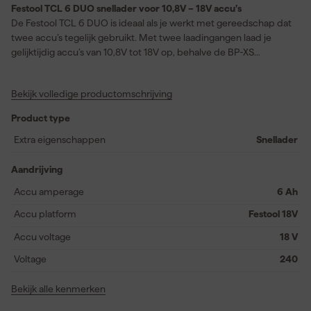
Festool TCL 6 DUO snellader voor 10,8V – 18V accu’s
De Festool TCL 6 DUO is ideaal als je werkt met gereedschap dat
twee accu’s tegelijk gebruikt. Met twee laadingangen laad je
gelijktijdig accu’s van 10,8V tot 18V op, behalve de BP-XS
modellen. Hierdoor hoef je niet meer te wisselen tussen laders of
stopcontacten. De afzonderlijke LED-indicatoren tonen de
Bekijk volledige productomschrijving
laadstatus per accu, zodat je altijd zicht houdt op de voortgang.
Dankzij het compacte ontwerp met kabelopwikkeling en
Product type
wandbevestiging blijft je werkplek overzichtelijk. Deze lader is
vooral handig op de bouwplaats of in een servicevoertuig waar
Extra eigenschappen
Snellader
snelheid en efficiëntie belangrijk zijn.
Aandrijving
Accu amperage
6 Ah
Accu platform
Festool 18V
Accu voltage
18 V
Voltage
240
Bekijk alle kenmerken