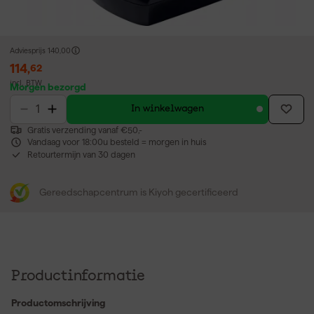
Adviesprijs
140,00
114
,
62
incl. BTW
Morgen bezorgd
In winkelwagen
Gratis verzending vanaf €50,-
Vandaag voor 18:00u besteld = morgen in huis
Retourtermijn van 30 dagen
Gereedschapcentrum is Kiyoh gecertificeerd
Productinformatie
Productomschrijving