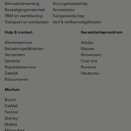
Klimaatbeheersing
Accu gereedschap
Bevestigingsmateriaal
Accessoires
PBM en werkkleding
Tuingereedschap
Transport en werkplaats
Verf & verfbenodigdheden
Hulp & contact
Gereedschapcentrum
Klantenservice
Advies
Betaalmogelijkheden
Nieuws
Verzenden
Showroom
Garantie
Over ons
Reparatieservice
Reviews
Zakelijk
Vacatures
Retourneren
Merken
Bosch
DeWalt
Festool
Stanley
Makita
Milwaukee