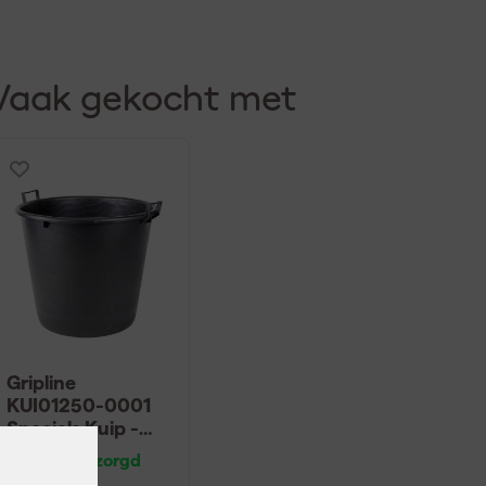
Vaak gekocht met
Gripline
KUI01250-0001
Specials Kuip -
125L - Zwart
Dinsdag bezorgd