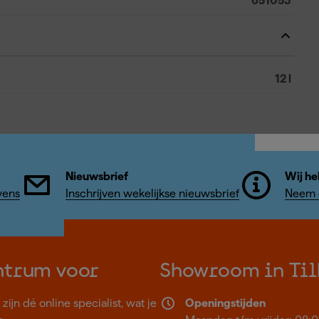
651053
12 l
Nieuwsbrief
Wij he
vens
Inschrijven wekelijkse nieuwsbrief
Neem c
ntrum voor
Showroom in Til
ijn dé online specialist, wat je
Openingstijden