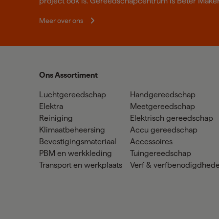
project ook is. Gereedschapcentrum is Beter Make
Meer over ons
Ons Assortiment
Luchtgereedschap
Handgereedschap
Elektra
Meetgereedschap
Reiniging
Elektrisch gereedschap
Klimaatbeheersing
Accu gereedschap
Bevestigingsmateriaal
Accessoires
PBM en werkkleding
Tuingereedschap
Transport en werkplaats
Verf & verfbenodigdhed