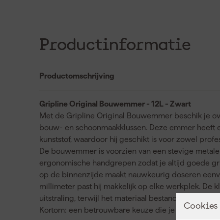
Productinformatie
Productomschrijving
Gripline Original Bouwemmer - 12L - Zwart
Met de Gripline Original Bouwemmer beschik je ove
bouw- en schoonmaakklussen. Deze emmer heeft een 
kunststof, waardoor hij geschikt is voor zowel prof
De bouwemmer is voorzien van een stevige metalen 
ergonomische handgrepen zodat je altijd goede grip 
op de binnenzijde maakt nauwkeurig doseren eenvo
millimeter past hij makkelijk op elke werkplek. De
uitstraling, terwijl het materiaal bestand is tegen 
Cookies
Kortom: een betrouwbare keuze die je efficiënt onde