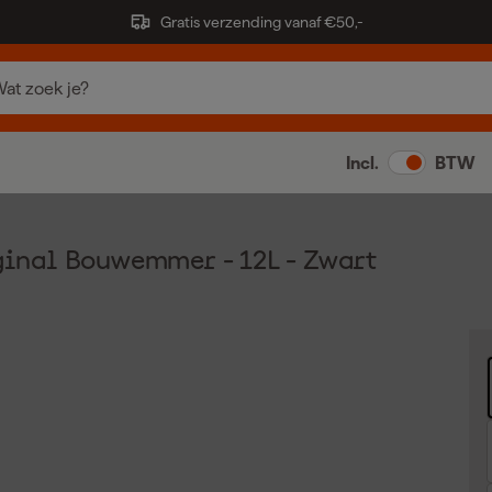
Gratis verzending vanaf €50,-
Incl.
BTW
inal Bouwemmer - 12L - Zwart