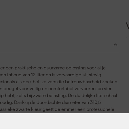
r een praktische en duurzame oplossing voor al je
inhoud van 12 liter en is vervaardigd uit stevig
essionals als doe-het-zelvers die betrouwbaarheid zoeken.
beugel voor veilig en comfortabel vervoeren, en vier
hebt, zelfs bij zware belasting. De duidelijke literschaal
udig. Dankzij de doordachte diameter van 310,5
 klassieke zwarte kleur geeft de emmer een professionele
intensief gebruik op de bouwplaats of in de werkplaats.
rsteunt bij iedere klus.