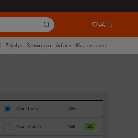
Zakelijk
Showroom
Advies
Klantenservice
Vanaf 1 stuk
4.99
Vanaf 2 stuks
4.89
2
%