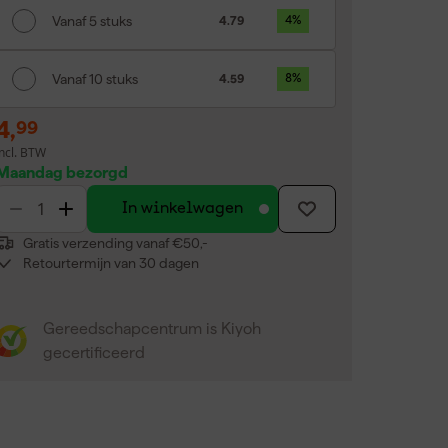
Vanaf 5 stuks
4.79
4
%
Vanaf 10 stuks
4.59
8
%
4
,
99
incl. BTW
Maandag bezorgd
In winkelwagen
Gratis verzending vanaf €50,-
Retourtermijn van 30 dagen
Gereedschapcentrum is Kiyoh
gecertificeerd