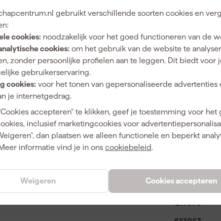
hapcentrum.nl gebruikt verschillende soorten cookies en verg
en:
ele cookies:
noodzakelijk voor het goed functioneren van de w
12 L
analytische cookies:
om het gebruik van de website te analyse
Kunststof
n, zonder persoonlijke profielen aan te leggen. Dit biedt voor 
elijke gebruikerservaring.
g cookies:
voor het tonen van gepersonaliseerde advertenties 
n je internetgedrag.
"Cookies accepteren" te klikken, geef je toestemming voor het
Zwart
cookies, inclusief marketingcookies voor advertentiepersonalisat
Zwart
Weigeren", dan plaatsen we alleen functionele en beperkt analy
Meer informatie vind je in ons
cookiebeleid
.
Weigeren
Cookies accepteren
8713331250250
217979