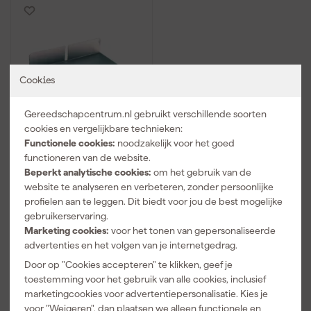
Cookies
Gereedschapcentrum.nl gebruikt verschillende soorten
cookies en vergelijkbare technieken:
Het
Functionele cookies:
noodzakelijk voor het goed
Melkmeisjemm390230
functioneren van de website.
Voegbord - RVS - 280 x
Beperkt analytische cookies:
om het gebruik van de
190mm
website te analyseren en verbeteren, zonder persoonlijke
Morgen bezorgd
profielen aan te leggen. Dit biedt voor jou de best mogelijke
Adviesprijs
51,00
gebruikerservaring.
Marketing cookies:
voor het tonen van gepersonaliseerde
29
,
37
advertenties en het volgen van je internetgedrag.
incl. BTW
Door op "Cookies accepteren" te klikken, geef je
Vergelijk
toestemming voor het gebruik van alle cookies, inclusief
marketingcookies voor advertentiepersonalisatie. Kies je
voor "Weigeren", dan plaatsen we alleen functionele en