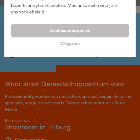
beperkt analytische cookies. Meer informatie vind je in
ons
cookiebeleid
.
Jouw account
Log-in en beheer je bestellingen en gegevens
Cookies accepteren
Nieuwsbrief
Inschrijven wekelijkse nieuwsbrief
Weigeren
Wij helpen je graag
Neem contact op met één van onze specialisten.
Waar staat Gereedschapcentrum voor
Professioneel gereedschap met advies op maat: wij zijn dé online
specialist, wat je project ook is. Gereedschapcentrum is Beter
Maken.
Meer over ons
Showroom in Tilburg
Openingstijden