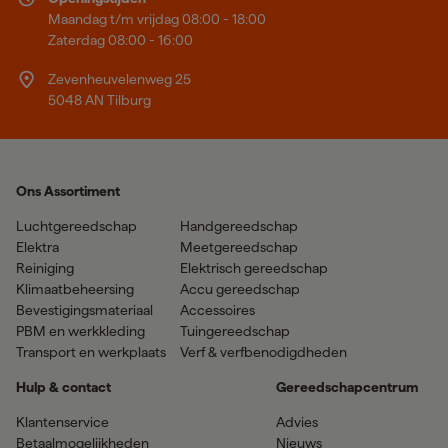
Maandag t/m vrijdag 08:00 - 18:00
Zaterdag 08:00 - 16:00
Zevenheuvelenweg 25
5048 AN Tilburg
Ons Assortiment
Luchtgereedschap
Handgereedschap
Elektra
Meetgereedschap
Reiniging
Elektrisch gereedschap
Klimaatbeheersing
Accu gereedschap
Bevestigingsmateriaal
Accessoires
PBM en werkkleding
Tuingereedschap
Transport en werkplaats
Verf & verfbenodigdheden
Hulp & contact
Gereedschapcentrum
Klantenservice
Advies
Betaalmogelijkheden
Nieuws