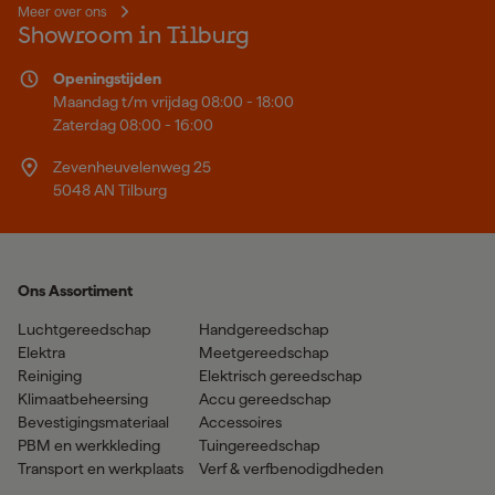
Meer over ons
Showroom in Tilburg
Openingstijden
Maandag t/m vrijdag 08:00 - 18:00
Zaterdag 08:00 - 16:00
Zevenheuvelenweg 25
5048 AN Tilburg
Ons Assortiment
Luchtgereedschap
Handgereedschap
Elektra
Meetgereedschap
Reiniging
Elektrisch gereedschap
Klimaatbeheersing
Accu gereedschap
Bevestigingsmateriaal
Accessoires
PBM en werkkleding
Tuingereedschap
Transport en werkplaats
Verf & verfbenodigdheden