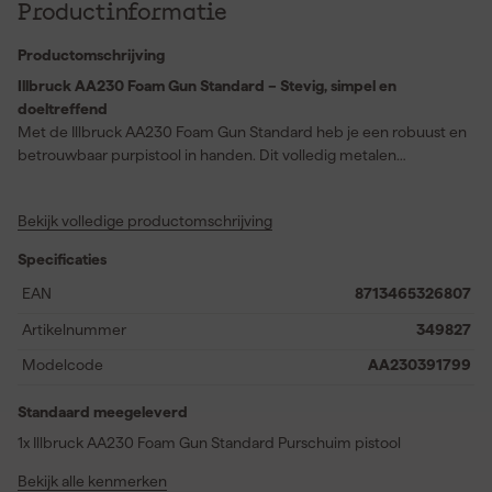
Productinformatie
Productomschrijving
Illbruck AA230 Foam Gun Standard – Stevig, simpel en
doeltreffend
Met de Illbruck AA230 Foam Gun Standard heb je een robuust en
betrouwbaar purpistool in handen. Dit volledig metalen
schuimpistool is geschikt voor alle Illbruck 2-in-1 purbussen en
zorgt voor een nauwkeurige dosering van het schuim. Of je nu
Bekijk volledige productomschrijving
naden en kieren wilt opvullen of isolatieplaten stevig wilt
verlijmen, met de AA230 werk je snel en efficiënt. Dankzij het
Specificaties
stevige ontwerp gaat dit pistool lang mee en is het bestand tegen
intensief gebruik. Een solide keuze voor zowel professionals als
EAN
8713465326807
doe-het-zelvers die een degelijk schuimpistool zonder poespas
Artikelnummer
349827
zoeken.
Modelcode
AA230391799
Standaard meegeleverd
1x Illbruck AA230 Foam Gun Standard Purschuim pistool
Bekijk alle kenmerken