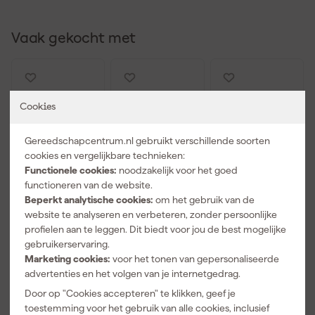
Vaak gekocht met
Cookies
Gereedschapcentrum.nl gebruikt verschillende soorten
cookies en vergelijkbare technieken:
Functionele cookies:
noodzakelijk voor het goed
functioneren van de website.
Beperkt analytische cookies:
om het gebruik van de
illbruck
illbruck
illbruck
website te analyseren en verbeteren, zonder persoonlijke
AA290
FM310
PU010 Panel
profielen aan te leggen. Dit biedt voor jou de best mogelijke
Purpistool
Purschuim -
Adhesive
gebruikerservaring.
reiniger -
750ml (12st)
isolatielijm -
Morgen
Morgen
Morgen
Marketing cookies:
voor het tonen van gepersonaliseerde
500ml
750ml
bezorgd
bezorgd
bezorgd
advertenties en het volgen van je internetgedrag.
Door op "Cookies accepteren" te klikken, geef je
Adviesprijs
13,00
Adviesprijs
82,49
Adviesprijs
22,00
toestemming voor het gebruik van alle cookies, inclusief