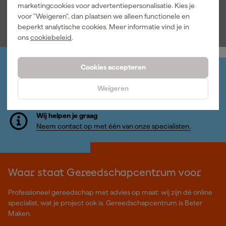
marketingcookies voor advertentiepersonalisatie. Kies je
10
,
69
,
20
,
28
99
79
voor "Weigeren", dan plaatsen we alleen functionele en
incl. BTW
incl. BTW
incl. BTW
beperkt analytische cookies. Meer informatie vind je in
ons
cookiebeleid
.
Cookies accepteren
Jouw account
Log-in en beheer je bestellingen en gegevens
Weigeren
Nieuwsbrief
Inschrijven wekelijkse nieuwsbrief
Wij helpen je graag
Neem contact op met één van onze specialisten.
Waar staat Gereedschapcentrum voor
Professioneel gereedschap met advies op maat: wij zijn dé online
specialist, wat je project ook is. Gereedschapcentrum is Beter
Maken.