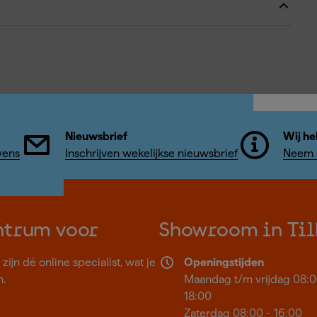
Nieuwsbrief
Wij he
vens
Inschrijven wekelijkse nieuwsbrief
Neem c
ntrum voor
Showroom in Til
ijn dé online specialist, wat je
Openingstijden
n.
Maandag t/m vrijdag 08:0
18:00
Zaterdag 08:00 - 16:00