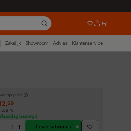
Zakelijk
Showroom
Advies
Klantenservice
dviesprijs
13,31
12
,
59
incl. BTW
Maandag bezorgd
In winkelwagen