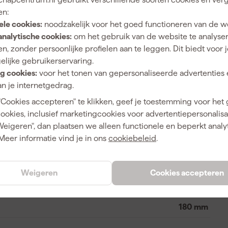
ring schoonmaakt.
en:
ele cookies:
noodzakelijk voor het goed functioneren van de w
analytische cookies:
om het gebruik van de website te analyse
n, zonder persoonlijke profielen aan te leggen. Dit biedt voor 
Zuigmond
elijke gebruikerservaring.
g cookies:
voor het tonen van gepersonaliseerde advertenties 
n je internetgedrag.
"Cookies accepteren" te klikken, geef je toestemming voor het
0088381524971
cookies, inclusief marketingcookies voor advertentiepersonalisat
Weigeren", dan plaatsen we alleen functionele en beperkt analy
326249
Meer informatie vind je in ons
cookiebeleid
.
199039-9
Weigeren
Cookies accepteren
180 mm