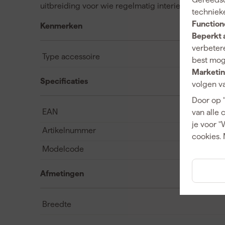
uitbreiding voor wie regelmatig interieur of stoffe
techniek
Function
Kenmerken
Beperkt 
verbetere
Type accessoire
best mog
Marketin
Specificaties
volgen va
Door op 
EAN
van alle 
je voor "
Artikelnummer
cookies. 
Modelcode
Afmetingen
Breedte