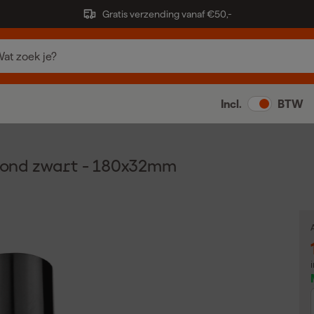
Gratis verzending vanaf €50,-
Incl.
BTW
ond zwart - 180x32mm
A