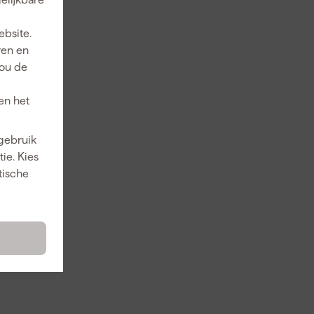
ebsite.
ren en
jou de
en het
 gebruik
ie. Kies
tische