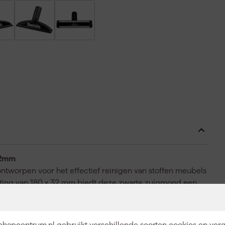
32mm
tworpen voor het effectief reinigen van stoffen meubels
meting van 180 x 32 mm biedt deze zwarte zuigmond een
f en vuil efficiënt worden verwijderd. Het platte ontwerp
 licht gebogen oppervlakken. Deze accessoire is
modellen uit de CL-, DCL- en DVC-series. Een praktische
hapcentrum.nl gebruikt verschillende soorten cookies en verg