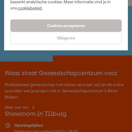
beperkt analytische cookies. Meer informatie vind je in
ons
cookiebeleid
.
Jouw account
Log-in en beheer je bestellingen en gegevens
Cookies accepteren
Nieuwsbrief
Inschrijven wekelijkse nieuwsbrief
Weigeren
Wij helpen je graag
Neem contact op met één van onze specialisten.
Waar staat Gereedschapcentrum voor
Professioneel gereedschap met advies op maat: wij zijn dé online
specialist, wat je project ook is. Gereedschapcentrum is Beter
Maken.
Meer over ons
Showroom in Tilburg
Openingstijden
Maandag t/m vrijdag 08:00 - 18:00