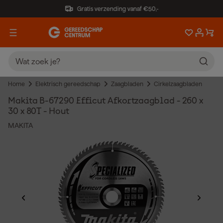
Gratis verzending vanaf €50,-
Home
Elektrisch gereedschap
Zaagbladen
Cirkelzaagbladen
Makita B-67290 Efficut Afkortzaagblad - 260 x
30 x 80T - Hout
MAKITA