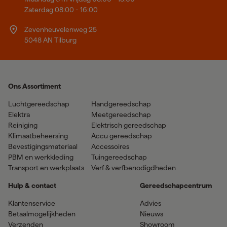
Zaterdag 08:00 - 16:00
Zevenheuvelenweg 25
5048 AN Tilburg
Ons Assortiment
Luchtgereedschap
Handgereedschap
Elektra
Meetgereedschap
Reiniging
Elektrisch gereedschap
Klimaatbeheersing
Accu gereedschap
Bevestigingsmateriaal
Accessoires
PBM en werkkleding
Tuingereedschap
Transport en werkplaats
Verf & verfbenodigdheden
Hulp & contact
Gereedschapcentrum
Klantenservice
Advies
Betaalmogelijkheden
Nieuws
Verzenden
Showroom