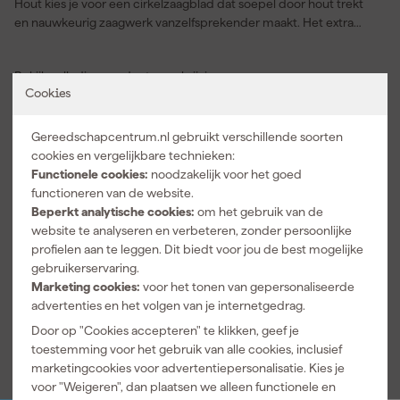
Hout kies je voor een cirkelzaagblad dat soepel door hout trekt
en nauwkeurig zaagwerk vanzelfsprekender maakt. Het extra
dunne stamblad vermindert de weerstand tijdens het zagen en
dat merk je direct bij gebruik op een accu afkortzaag. Daardoor
Bekijk volledige productomschrijving
vraag je minder energie van je machine en werk je langer door op
Cookies
één volle accu. De EFFICUT uitvoering is ontwikkeld voor snel en
Product type
zuiver afkorten in zachthout en hardhout. Je gebruikt dit
afkortzaagblad ook prettig voor overlangs zagen wanneer je
Modellijn
Efficut
Gereedschapcentrum.nl gebruikt verschillende soorten
balken of planken strak op maat wilt maken. Ook bij duplexhout
cookies en vergelijkbare technieken:
triplex en multiplexhout levert dit zaagblad hout een nette snede.
Kenmerken
Functionele cookies:
noodzakelijk voor het goed
De 80 tanden zorgen voor een fijne afwerking, waardoor je
functioneren van de website.
Aantal stuks
1
minder nabewerking nodig hebt. Zo zaag je met meer controle in
Beperkt analytische cookies:
om het gebruik van de
de werkplaats en op de bouwplaats. Voor iedere klus waarbij hout
website te analyseren en verbeteren, zonder persoonlijke
Aantal tanden
80T
zagen precies en efficiënt moet verlopen, geeft dit Makita
profielen aan te leggen. Dit biedt voor jou de best mogelijke
Asgat
30 mm
cirkelzaagblad je een merkbaar soepele zaagervaring.
gebruikerservaring.
Marketing cookies:
voor het tonen van gepersonaliseerde
Diameter zaagblad
260 mm
advertenties en het volgen van je internetgedrag.
Bekijk alle kenmerken
Door op "Cookies accepteren" te klikken, geef je
toestemming voor het gebruik van alle cookies, inclusief
marketingcookies voor advertentiepersonalisatie. Kies je
voor "Weigeren", dan plaatsen we alleen functionele en