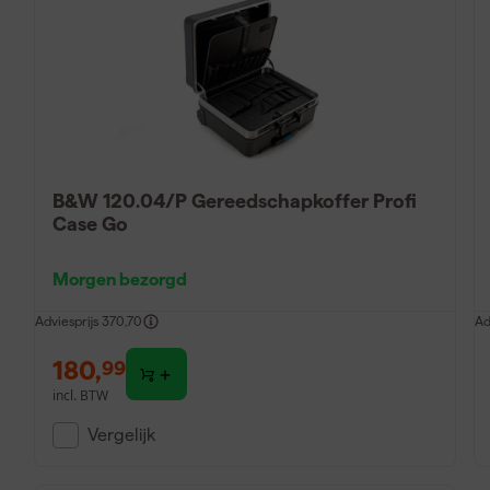
B&W 120.04/P Gereedschapkoffer Profi
Case Go
Morgen bezorgd
Adviesprijs
370,70
Ad
180
,
99
incl. BTW
Vergelijk