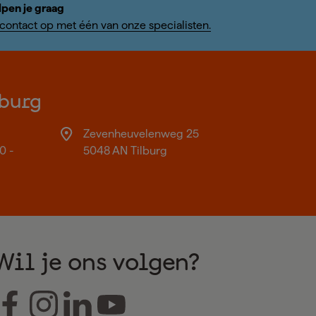
lpen je graag
ontact op met één van onze specialisten.
burg
Zevenheuvelenweg 25
0 -
5048 AN Tilburg
Wil je ons volgen?