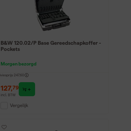
B&W 120.02/P Base Gereedschapkoffer -
Pockets
Morgen bezorgd
viesprijs
247,60
127
,
79
incl. BTW
Vergelijk