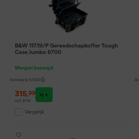
B&W 117.19/P Gereedschapkoffer Tough
Case Jumbo 6700
Morgen bezorgd
Adviesprijs
523,40
Ad
315
,
99
incl. BTW
Vergelijk