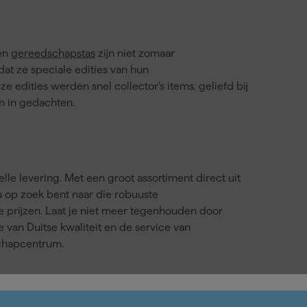
en
gereedschapstas
zijn niet zomaar
dat ze speciale edities van hun
dities werden snel collector's items, geliefd bij
en in gedachten.
e levering. Met een groot assortiment direct uit
u op zoek bent naar die robuuste
 prijzen. Laat je niet meer tegenhouden door
an Duitse kwaliteit en de service van
schapcentrum.