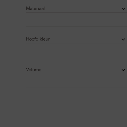
Materiaal
Polypropyleen-PP
(3)
ABS
(2)
Hoofd kleur
Zwart
(5)
Volume
43 L
(1)
22 L
(1)
29 L
(1)
33 L
(1)