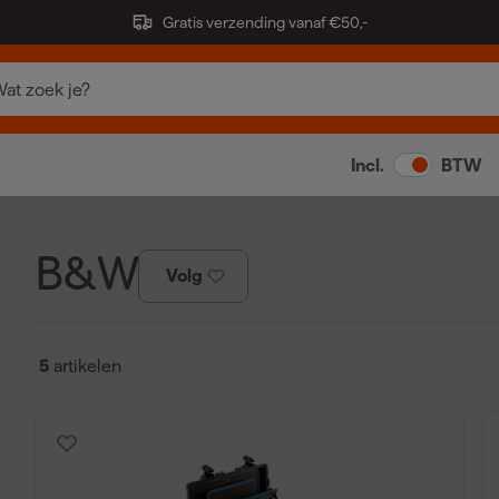
Gratis verzending vanaf €50,-
Incl.
BTW
B&W
Volg
5
artikelen