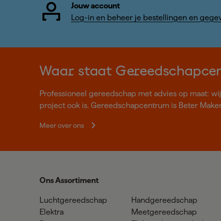
Jouw account
Log-in en beheer je bestellingen en gege
Waar staat Gereedschapce
Professioneel gereedschap met advies op maat: wij z
project ook is. Gereedschapcentrum is Beter Make
Meer over ons
Ons Assortiment
Luchtgereedschap
Handgereedschap
Elektra
Meetgereedschap