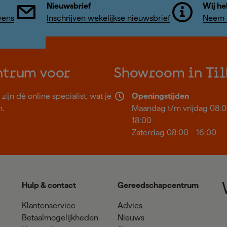
Nieuwsbrief
Wij he
vens
Inschrijven wekelijkse nieuwsbrief
Neem c
ntrum voor
Showroom in Til
ijn dé online specialist, wat je
Openingstijden
n.
Maandag t/m vrijdag 08:0
18:00
Zaterdag 08:00 - 16:00
Hulp & contact
Gereedschapcentrum
Klantenservice
Advies
Betaalmogelijkheden
Nieuws