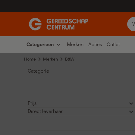
Categorieën
Merken
Acties
Outlet
Home
Merken
B&W
Categorie
Transport en werkplaats
(
5
)
Prijs
Direct leverbaar
€
€
Ja
(5)