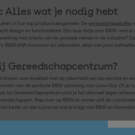
 Alles wat je nodig hebt
uiken in hun top productcategorieën. De
gereedschapskoffer
ht design en functionaliteit. Een leuk feitje over B&W: wist je 
king met enkele van de grootste namen in de industrie? Deze e
s. B&W blijft innoveren en uitbreiden, altijd met jouw behoeft
ij Gereedschapcentrum?
ezen voor kwaliteit met de zekerheid van top service en snell
 vinden van de perfecte B&W oplossing voor jouw klus. Of je n
, bij Gereedschapcentrum vind je het allemaal tegen scherpe
eedschappen. Stap over op B&W en ervaar zelf de combinatie v
t beste, en dat is precies wat je krijgt met B&W en Gereed