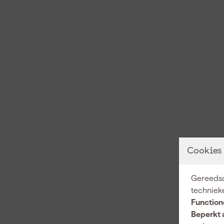
Cookies
Gereedsc
techniek
Function
Beperkt 