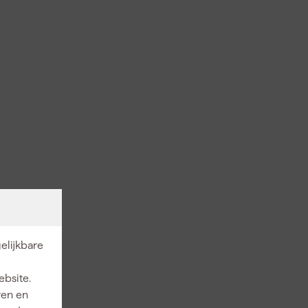
elijkbare
ebsite.
ren en