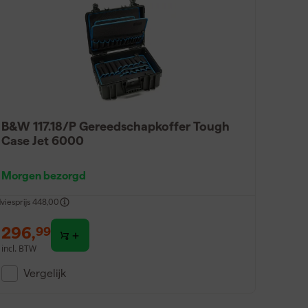
B&W 117.18/P Gereedschapkoffer Tough
Case Jet 6000
Morgen bezorgd
viesprijs
448,00
296
,
99
incl. BTW
Vergelijk