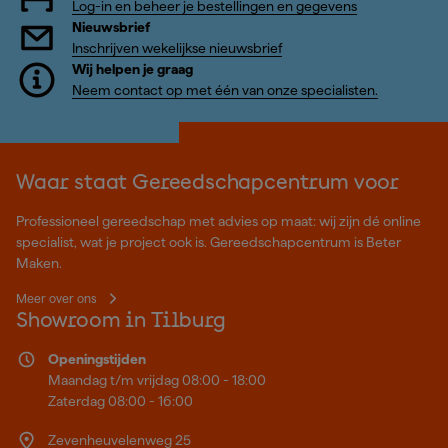
Log-in en beheer je bestellingen en gegevens
Nieuwsbrief
Inschrijven wekelijkse nieuwsbrief
Wij helpen je graag
Neem contact op met één van onze specialisten.
Waar staat Gereedschapcentrum voor
Professioneel gereedschap met advies op maat: wij zijn dé online
specialist, wat je project ook is. Gereedschapcentrum is Beter
Maken.
Meer over ons
Showroom in Tilburg
Openingstijden
Maandag t/m vrijdag 08:00 - 18:00
Zaterdag 08:00 - 16:00
Zevenheuvelenweg 25