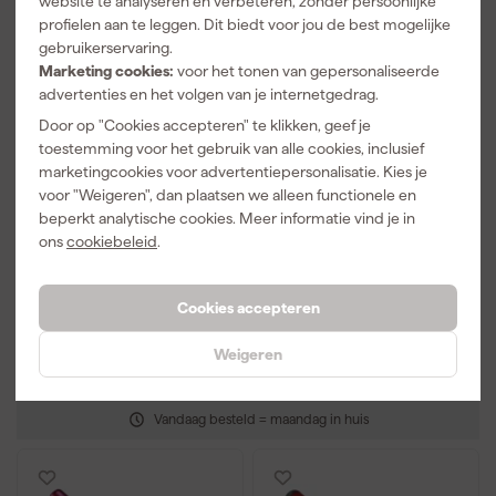
website te analyseren en verbeteren, zonder persoonlijke
profielen aan te leggen. Dit biedt voor jou de best mogelijke
gebruikerservaring.
Marketing cookies:
voor het tonen van gepersonaliseerde
advertenties en het volgen van je internetgedrag.
Door op "Cookies accepteren" te klikken, geef je
Het Melkmeisje 322280
Het Melkmeisje 686008
toestemming voor het gebruik van alle cookies, inclusief
Plakspaan - 280 x
Voegspijker - Hollands -
marketingcookies voor advertentiepersonalisatie. Kies je
130mm
Lang - Softgrip - 180 x
voor "Weigeren", dan plaatsen we alleen functionele en
8mm
Maandag bezorgd
Maandag bezorgd
beperkt analytische cookies. Meer informatie vind je in
ons
cookiebeleid
.
Adviesprijs
16,00
Adviesprijs
21,00
11
,
14
,
76
99
Cookies accepteren
incl. BTW
incl. BTW
Weigeren
Vergelijk
Vergelijk
Vandaag besteld = maandag in huis