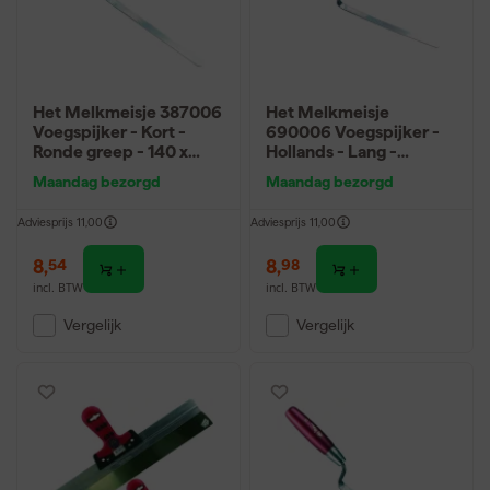
Het Melkmeisje 387006
Het Melkmeisje
Voegspijker - Kort -
690006 Voegspijker -
Ronde greep - 140 x
Hollands - Lang -
6mm
Softgrip - 180 x 6mm
Maandag bezorgd
Maandag bezorgd
Adviesprijs
11,00
Adviesprijs
11,00
8
,
8
,
54
98
incl. BTW
incl. BTW
Vergelijk
Vergelijk