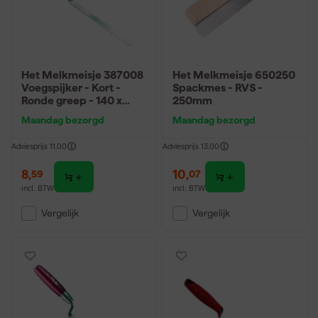
Het Melkmeisje 387008
Het Melkmeisje 650250
Voegspijker - Kort -
Spackmes - RVS -
Ronde greep - 140 x
250mm
8mm
Maandag bezorgd
Maandag bezorgd
Adviesprijs
11,00
Adviesprijs
13,00
8
,
10
,
59
07
incl. BTW
incl. BTW
Vergelijk
Vergelijk