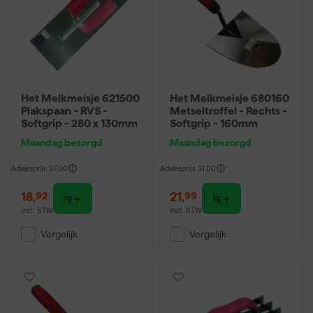
Het Melkmeisje 621500
Het Melkmeisje 680160
Plakspaan - RVS -
Metseltroffel - Rechts -
Softgrip - 280 x 130mm
Softgrip - 160mm
Maandag bezorgd
Maandag bezorgd
Adviesprijs
27,00
Adviesprijs
31,00
18
,
21
,
92
99
incl. BTW
incl. BTW
Vergelijk
Vergelijk