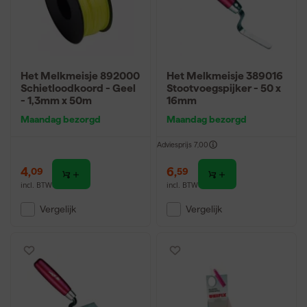
Het Melkmeisje 892000
Het Melkmeisje 389016
Schietloodkoord - Geel
Stootvoegspijker - 50 x
- 1,3mm x 50m
16mm
Maandag bezorgd
Maandag bezorgd
Adviesprijs
7,00
4
,
6
,
09
59
incl. BTW
incl. BTW
Vergelijk
Vergelijk