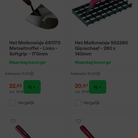
Het Melkmeisje 681170
Het Melkmeisje 952280
Metseltroffel - Links -
Gipsschaaf - 280 x
Softgrip - 170mm
140mm
Maandag bezorgd
Maandag bezorgd
Adviesprijs
31,00
Adviesprijs
30,00
22
,
20
,
63
97
incl. BTW
incl. BTW
Vergelijk
Vergelijk