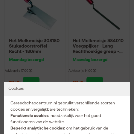
Het Melkmeisje 308180
Het Melkmeisje 384010
Stukadoorstroffel -
Voegspijker - Lang -
Recht - 180mm
Rechthoekige greep -
190 x 10mm
Maandag bezorgd
Maandag bezorgd
Adviesprijs
17,00
Adviesprijs
14,00
12
,
10
,
00
26
incl. BTW
incl. BTW
Cookies
Vergelijk
Vergelijk
Gereedschapcentrum.nl gebruikt verschillende soorten
cookies en vergelijkbare technieken:
Functionele cookies:
noodzakelijk voor het goed
functioneren van de website.
Beperkt analytische cookies:
om het gebruik van de