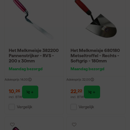
Het Melkmeisje 382200
Het Melkmeisje 680180
Pannenstrijker - RVS -
Metseltroffel - Rechts -
200 x 30mm
Softgrip - 180mm
Maandag bezorgd
Maandag bezorgd
Adviesprijs
14,00
Adviesprijs
32,00
10
,
22
,
26
22
incl. BTW
incl. BTW
Vergelijk
Vergelijk