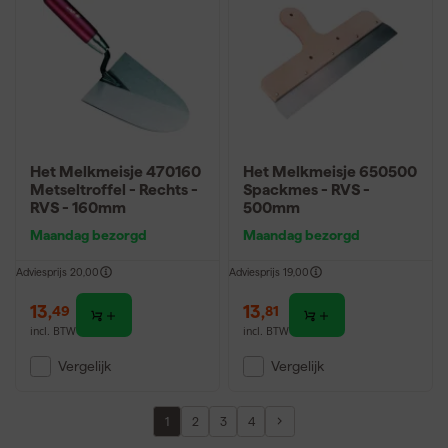
Het Melkmeisje 470160
Het Melkmeisje 650500
Metseltroffel - Rechts -
Spackmes - RVS -
RVS - 160mm
500mm
Maandag bezorgd
Maandag bezorgd
Adviesprijs
20,00
Adviesprijs
19,00
13
,
13
,
49
81
incl. BTW
incl. BTW
Vergelijk
Vergelijk
1
2
3
4