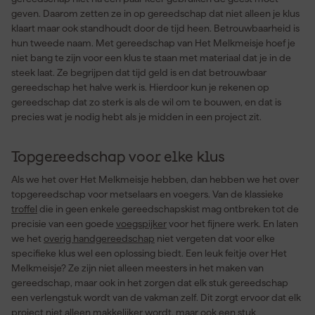
geven. Daarom zetten ze in op gereedschap dat niet alleen je klus
klaart maar ook standhoudt door de tijd heen. Betrouwbaarheid is
hun tweede naam. Met gereedschap van Het Melkmeisje hoef je
niet bang te zijn voor een klus te staan met materiaal dat je in de
steek laat. Ze begrijpen dat tijd geld is en dat betrouwbaar
gereedschap het halve werk is. Hierdoor kun je rekenen op
gereedschap dat zo sterk is als de wil om te bouwen, en dat is
precies wat je nodig hebt als je midden in een project zit.
Topgereedschap voor elke klus
Als we het over Het Melkmeisje hebben, dan hebben we het over
topgereedschap voor metselaars en voegers. Van de klassieke
troffel
die in geen enkele gereedschapskist mag ontbreken tot de
precisie van een goede
voegspijker
voor het fijnere werk. En laten
we het
overig handgereedschap
niet vergeten dat voor elke
specifieke klus wel een oplossing biedt. Een leuk feitje over Het
Melkmeisje? Ze zijn niet alleen meesters in het maken van
gereedschap, maar ook in het zorgen dat elk stuk gereedschap
een verlengstuk wordt van de vakman zelf. Dit zorgt ervoor dat elk
project niet alleen makkelijker wordt, maar ook een stuk