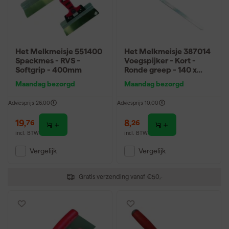
Het Melkmeisje 551400
Het Melkmeisje 387014
Spackmes - RVS -
Voegspijker - Kort -
Softgrip - 400mm
Ronde greep - 140 x
14mm
Maandag bezorgd
Maandag bezorgd
Adviesprijs
26,00
Adviesprijs
10,00
19
,
8
,
76
26
incl. BTW
incl. BTW
Vergelijk
Vergelijk
Gratis verzending vanaf €50,-