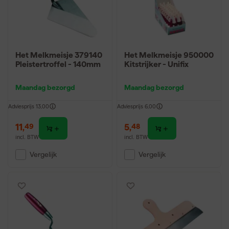
Het Melkmeisje 379140
Het Melkmeisje 950000
Pleistertroffel - 140mm
Kitstrijker - Unifix
Maandag bezorgd
Maandag bezorgd
Adviesprijs
13,00
Adviesprijs
6,00
11
,
5
,
49
48
incl. BTW
incl. BTW
Vergelijk
Vergelijk