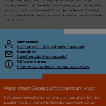
hoef je nooit lang te wachten om aan de slag te gaan met je
nieuwe gereedschap. Gereedschapcentrum begrijpt wat jij nodig
hebt en zorgt ervoor dat je met Mirka in je handen elk project tot
een succesvol einde brengt. Dat is wat wij noemen: service waar je
u tegen zegt.
Jouw account
Log-in en beheer je bestellingen en gegevens
Nieuwsbrief
Inschrijven wekelijkse nieuwsbrief
Wij helpen je graag
Neem contact op met één van onze specialisten.
Waar staat Gereedschapcentrum voor
Professioneel gereedschap met advies op maat: wij zijn dé online
specialist, wat je project ook is. Gereedschapcentrum is Beter