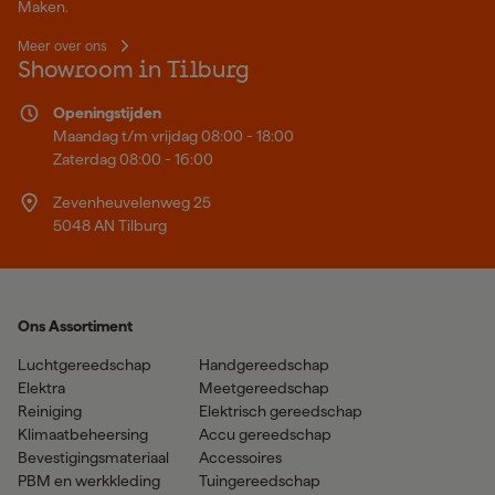
Maken.
Meer over ons
Showroom in Tilburg
Openingstijden
Maandag t/m vrijdag 08:00 - 18:00
Zaterdag 08:00 - 16:00
Zevenheuvelenweg 25
5048 AN Tilburg
Ons Assortiment
Luchtgereedschap
Handgereedschap
Elektra
Meetgereedschap
Reiniging
Elektrisch gereedschap
Klimaatbeheersing
Accu gereedschap
Bevestigingsmateriaal
Accessoires
PBM en werkkleding
Tuingereedschap