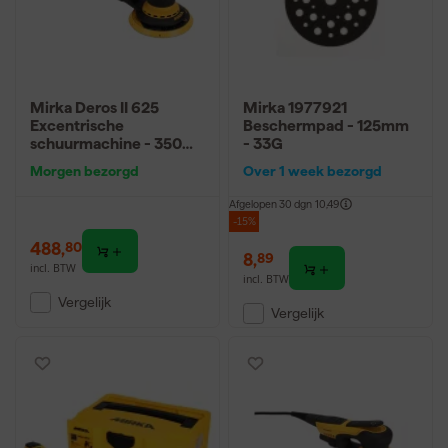
Mirka Deros II 625
Mirka 1977921
Excentrische
Beschermpad - 125mm
schuurmachine - 350W
- 33G
- 150mm
Morgen bezorgd
Over 1 week bezorgd
Afgelopen 30 dgn
10,49
-15%
488
,
80
8
,
89
incl. BTW
incl. BTW
Vergelijk
Vergelijk