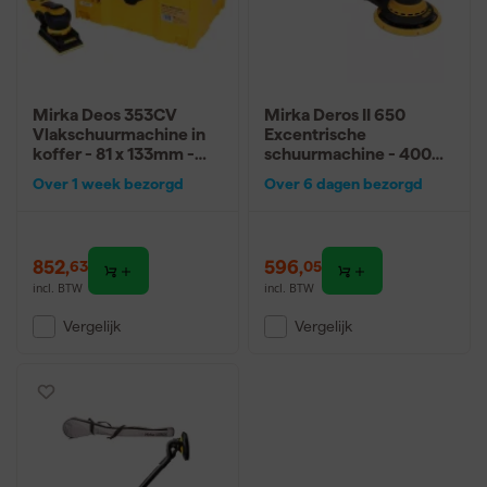
Mirka Deos 353CV
Mirka Deros II 650
Vlakschuurmachine in
Excentrische
koffer - 81 x 133mm -
schuurmachine - 400W
250W
- 150mm
Over 1 week bezorgd
Over 6 dagen bezorgd
852
,
596
,
63
05
incl. BTW
incl. BTW
Vergelijk
Vergelijk