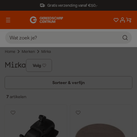
Gratis verzending vanaf €50,-
Home
Merken
Mirka
Mirka
Volg
Sorteer & verfijn
7
artikelen