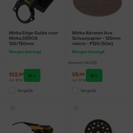
Mirka Edge Guide voor
Mirka Abranet Ace
Mirka DEROS
Schuurpapier - 125mm
125/150mm
velcro - P120 (50st)
Morgen bezorgd
Morgen bezorgd
Adviesprijs
146,23
102
,
59
,
89
99
incl. BTW
incl. BTW
Vergelijk
Vergelijk