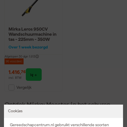
Mirka Leros 950CV
Wandschuurmachine in
tas - 225mm - 350W
Over 1 week bezorgd
Afgelopen 30 dgn
1.513
96 voordeel
1.416
,
76
incl. BTW
Vergelijk
Ontdek Mirka: Meester in het schuren
Cookies
Klaar om de wereld van schuren op zijn kop te zetten? Mirka leidt
de dans. Dit Finse merk, dat al sinds de jaren '40 bestaat, is een
Gereedschapcentrum.nl gebruikt verschillende soorten
ware pionier op het gebied van schuuroplossingen. Ze zijn niet