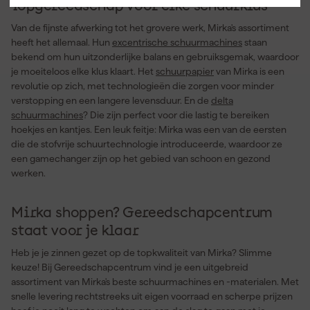
Topgereedschap voor elke schuurklus
Van de fijnste afwerking tot het grovere werk, Mirka's assortiment
heeft het allemaal. Hun
excentrische schuurmachines
staan
bekend om hun uitzonderlijke balans en gebruiksgemak, waardoor
je moeiteloos elke klus klaart. Het
schuurpapier
van Mirka is een
revolutie op zich, met technologieën die zorgen voor minder
verstopping en een langere levensduur. En de
delta
schuurmachines
? Die zijn perfect voor die lastig te bereiken
hoekjes en kantjes. Een leuk feitje: Mirka was een van de eersten
die de stofvrije schuurtechnologie introduceerde, waardoor ze
een gamechanger zijn op het gebied van schoon en gezond
werken.
Mirka shoppen? Gereedschapcentrum
staat voor je klaar
Heb je je zinnen gezet op de topkwaliteit van Mirka? Slimme
keuze! Bij Gereedschapcentrum vind je een uitgebreid
assortiment van Mirka's beste schuurmachines en -materialen. Met
snelle levering rechtstreeks uit eigen voorraad en scherpe prijzen