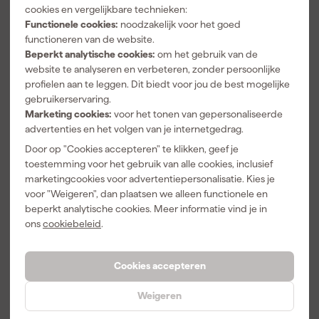
cookies en vergelijkbare technieken:
alleen bedreven in het maken van schuurmachines die je klus naar
Functionele cookies:
noodzakelijk voor het goed
een hoger niveau tillen, maar ook in het ontwikkelen van
functioneren van de website.
schuurpapier dat je werk als een droom laat verlopen. Of je nu een
Beperkt analytische cookies:
om het gebruik van de
professional bent die streeft naar perfectie in elke laklaag of een
website te analyseren en verbeteren, zonder persoonlijke
doe-het-zelver die zijn meubelstuk nieuw leven inblaast, Mirka
profielen aan te leggen. Dit biedt voor jou de best mogelijke
staat aan je zijde met de juiste tools.
gebruikerservaring.
Marketing cookies:
voor het tonen van gepersonaliseerde
Duurzaam schuren met Mirka
advertenties en het volgen van je internetgedrag.
Door op "Cookies accepteren" te klikken, geef je
Wanneer je kiest voor Mirka, kies je voor duurzaamheid en
toestemming voor het gebruik van alle cookies, inclusief
betrouwbaarheid. Hun producten zijn ontworpen met oog voor
marketingcookies voor advertentiepersonalisatie. Kies je
mens en milieu. Dit betekent minder stof, minder verspilling en
voor "Weigeren", dan plaatsen we alleen functionele en
een gezondere werkomgeving. Mirka's machines en materialen
beperkt analytische cookies. Meer informatie vind je in
gaan niet alleen lang mee, maar zorgen ook voor een efficiëntere
ons
cookiebeleid
.
klus. Ze bieden een ongeëvenaarde balans tussen kracht en
precisie, waardoor je sneller en met minder materiaal hetzelfde –
of zelfs een beter – resultaat behaalt. Met Mirka investeer je in
Cookies accepteren
kwaliteit die elke cent waard is en draag je bij aan een groenere
planeet.
Weigeren