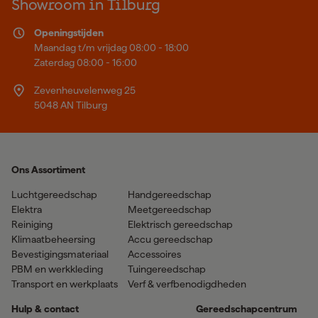
Showroom in Tilburg
Openingstijden
Maandag t/m vrijdag 08:00 - 18:00
Zaterdag 08:00 - 16:00
Zevenheuvelenweg 25
5048 AN Tilburg
Ons Assortiment
Luchtgereedschap
Handgereedschap
Elektra
Meetgereedschap
Reiniging
Elektrisch gereedschap
Klimaatbeheersing
Accu gereedschap
Bevestigingsmateriaal
Accessoires
PBM en werkkleding
Tuingereedschap
Transport en werkplaats
Verf & verfbenodigdheden
Hulp & contact
Gereedschapcentrum