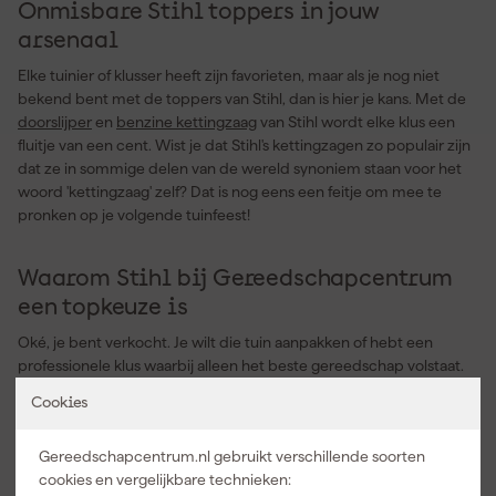
Onmisbare Stihl toppers in jouw
arsenaal
Elke tuinier of klusser heeft zijn favorieten, maar als je nog niet
bekend bent met de toppers van Stihl, dan is hier je kans. Met de
doorslijper
en
benzine kettingzaag
van Stihl wordt elke klus een
fluitje van een cent. Wist je dat Stihl's kettingzagen zo populair zijn
dat ze in sommige delen van de wereld synoniem staan voor het
woord 'kettingzaag' zelf? Dat is nog eens een feitje om mee te
pronken op je volgende tuinfeest!
Waarom Stihl bij Gereedschapcentrum
een topkeuze is
Oké, je bent verkocht. Je wilt die tuin aanpakken of hebt een
professionele klus waarbij alleen het beste gereedschap volstaat.
Waar begin je? Bij Gereedschapcentrum natuurlijk. Met onze
Cookies
snelle levering heb je je Stihl gereedschap voordat je het weet in
huis. En dankzij ons enorme assortiment vind je precies wat je
Gereedschapcentrum.nl gebruikt verschillende soorten
nodig hebt, altijd direct leverbaar en tegen prijzen die je doen
cookies en vergelijkbare technieken:
glimlachen. Gereedschapcentrum en Stihl: samen zorgen we