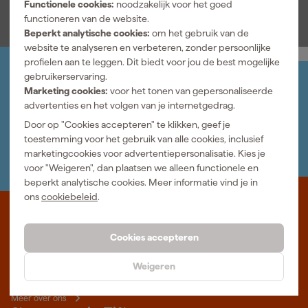
Functionele cookies:
noodzakelijk voor het goed
ervoor dat jouw tuin- of bouwprojecten niet alleen makkelijker
functioneren van de website.
worden, maar ook een stuk leuker.
Beperkt analytische cookies:
om het gebruik van de
website te analyseren en verbeteren, zonder persoonlijke
profielen aan te leggen. Dit biedt voor jou de best mogelijke
gebruikerservaring.
Jouw account
Marketing cookies:
voor het tonen van gepersonaliseerde
Log-in en beheer je bestellingen en gegevens
advertenties en het volgen van je internetgedrag.
Nieuwsbrief
Door op "Cookies accepteren" te klikken, geef je
Inschrijven wekelijkse nieuwsbrief
toestemming voor het gebruik van alle cookies, inclusief
Wij helpen je graag
marketingcookies voor advertentiepersonalisatie. Kies je
Neem contact op met één van onze specialisten.
voor "Weigeren", dan plaatsen we alleen functionele en
beperkt analytische cookies. Meer informatie vind je in
ons
cookiebeleid
.
Waar staat Gereedschapcentrum voor
Cookies accepteren
Professioneel gereedschap met advies op maat: wij zijn dé online
specialist, wat je project ook is. Gereedschapcentrum is Beter
Weigeren
Maken.
Meer over ons