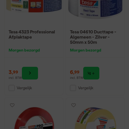
Tesa 4323 Professional
Tesa 04610 Ducttape -
Afplaktape
Algemeen - Zilver -
50mm x 50m
Morgen bezorgd
Morgen bezorgd
3
,
6
,
99
99
incl. BTW
incl. BTW
Vergelijk
Vergelijk