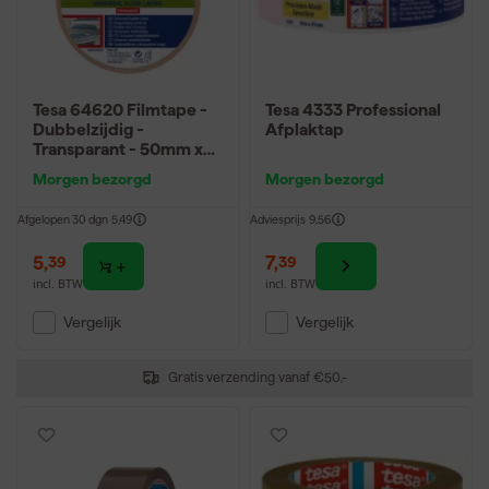
Tesa 64620 Filmtape -
Tesa 4333 Professional
Dubbelzijdig -
Afplaktap
Transparant - 50mm x
10m
Morgen bezorgd
Morgen bezorgd
Afgelopen 30 dgn
5,49
Adviesprijs
9,56
5
,
7
,
39
39
incl. BTW
incl. BTW
Vergelijk
Vergelijk
Gratis verzending vanaf €50,-