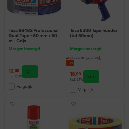
Tesa 66462 Professional
Tesa 6300 Tape houder
Duct Tape - 50 mm x 50
(tot 50mm)
m - Grijs
Morgen bezorgd
Morgen bezorgd
Afgelopen 30 dgn
21,39
-11%
12
,
39
18
,
99
incl. BTW
incl. BTW
Vergelijk
Vergelijk