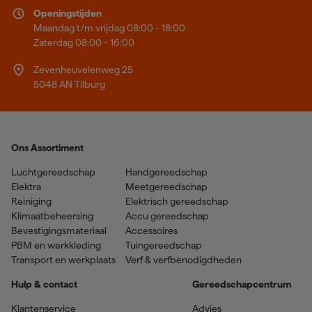
Openingstijden
Maandag t/m vrijdag 08:00 - 18:00
Zaterdag 08:00 - 16:00
Zevenheuvelenweg 25
5048 AN Tilburg
Ons Assortiment
Luchtgereedschap
Handgereedschap
Elektra
Meetgereedschap
Reiniging
Elektrisch gereedschap
Klimaatbeheersing
Accu gereedschap
Bevestigingsmateriaal
Accessoires
PBM en werkkleding
Tuingereedschap
Transport en werkplaats
Verf & verfbenodigdheden
Hulp & contact
Gereedschapcentrum
Klantenservice
Advies