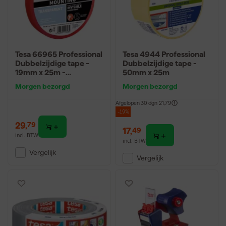
Tesa 66965 Professional
Tesa 4944 Professional
Dubbelzijdige tape -
Dubbelzijdige tape -
19mm x 25m -
50mm x 25m
transparant
Morgen bezorgd
Morgen bezorgd
Afgelopen 30 dgn
21,79
-19%
29
,
79
17
,
49
incl. BTW
incl. BTW
Vergelijk
Vergelijk