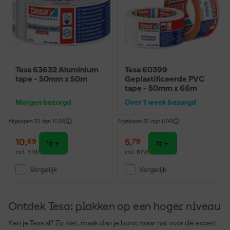
Tesa 63632 Aluminium
Tesa 60399
tape - 50mm x 50m
Geplastificeerde PVC
tape - 50mm x 66m
Morgen bezorgd
Over 1 week bezorgd
Afgelopen 30 dgn
10,89
Afgelopen 30 dgn
6,09
10
,
5
,
69
79
incl. BTW
incl. BTW
Vergelijk
Vergelijk
Ontdek Tesa: plakken op een hoger niveau
Ken je Tesa al? Zo niet, maak dan je borst maar nat voor dé expert