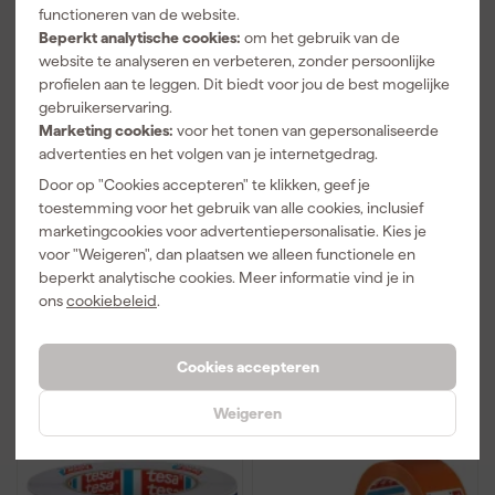
functioneren van de website.
Beperkt analytische cookies:
om het gebruik van de
website te analyseren en verbeteren, zonder persoonlijke
profielen aan te leggen. Dit biedt voor jou de best mogelijke
gebruikerservaring.
Marketing cookies:
voor het tonen van gepersonaliseerde
Tesa 04325 Precision
Tesa 4440 Professional
advertenties en het volgen van je internetgedrag.
Mask Afplaktape -
Afplaktape
Door op "Cookies accepteren" te klikken, geef je
Creme - 38mm x 50m
toestemming voor het gebruik van alle cookies, inclusief
Morgen bezorgd
Over 4 dagen bezorgd
marketingcookies voor advertentiepersonalisatie. Kies je
voor "Weigeren", dan plaatsen we alleen functionele en
Afgelopen 30 dgn
8,79
beperkt analytische cookies. Meer informatie vind je in
ons
cookiebeleid
.
2
,
8
,
89
69
incl. BTW
incl. BTW
Cookies accepteren
Vergelijk
Vergelijk
Weigeren