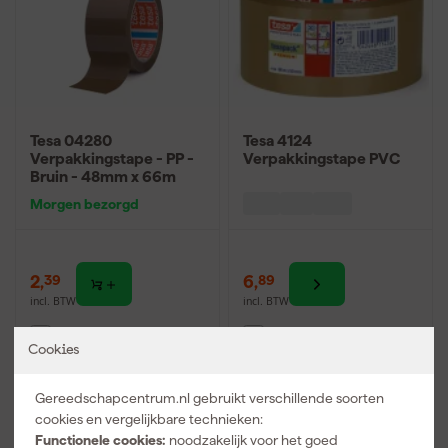
Tesa 04280
Tesa 4124
Verpakkingstape - PP -
Verpakkingstape PVC
Bruin - 48mm x 66m
Morgen bezorgd
2
,
6
,
39
89
incl. BTW
incl. BTW
Vergelijk
Vergelijk
Cookies
Gereedschapcentrum.nl gebruikt verschillende soorten
cookies en vergelijkbare technieken:
Functionele cookies:
noodzakelijk voor het goed