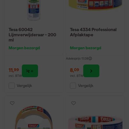
Tesa 60042
Tesa 4334 Professional
Lijmverwijderaar - 200
Afplaktape
ml
Morgen bezorgd
Morgen bezorgd
Adviesprijs
11,08
11
,
8
,
99
09
incl. BTW
incl. BTW
Vergelijk
Vergelijk