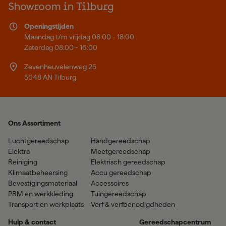
Showroom in Tilburg
Openingstijden
Maandag t/m vrijdag 08:00 - 18:00
Zaterdag 08:00 - 16:00
Zevenheuvelenweg 25
5048 AN Tilburg
Ons Assortiment
Luchtgereedschap
Handgereedschap
Elektra
Meetgereedschap
Reiniging
Elektrisch gereedschap
Klimaatbeheersing
Accu gereedschap
Bevestigingsmateriaal
Accessoires
PBM en werkkleding
Tuingereedschap
Transport en werkplaats
Verf & verfbenodigdheden
Hulp & contact
Gereedschapcentrum