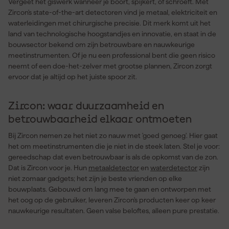
Vergeet het giswerk wanneer je boort, spijkert, of schroeft. Met
Zircon's state-of-the-art detectoren vind je metaal, elektriciteit en
waterleidingen met chirurgische precisie. Dit merk komt uit het
land van technologische hoogstandjes en innovatie, en staat in de
bouwsector bekend om zijn betrouwbare en nauwkeurige
meetinstrumenten. Of je nu een professional bent die geen risico
neemt of een doe-het-zelver met grootse plannen, Zircon zorgt
ervoor dat je altijd op het juiste spoor zit.
Zircon: waar duurzaamheid en
betrouwbaarheid elkaar ontmoeten
Bij Zircon nemen ze het niet zo nauw met 'goed genoeg'. Hier gaat
het om meetinstrumenten die je niet in de steek laten. Stel je voor:
gereedschap dat even betrouwbaar is als de opkomst van de zon.
Dat is Zircon voor je. Hun
metaaldetector
en
waterdetector
zijn
niet zomaar gadgets; het zijn je beste vrienden op elke
bouwplaats. Gebouwd om lang mee te gaan en ontworpen met
het oog op de gebruiker, leveren Zircon's producten keer op keer
nauwkeurige resultaten. Geen valse beloftes, alleen pure prestatie.