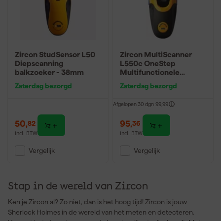
Zircon StudSensor L50
Zircon MultiScanner
Diepscanning
L550c OneStep
balkzoeker - 38mm
Multifunctionele
muurscanner - 100mm
Zaterdag bezorgd
Zaterdag bezorgd
Afgelopen 30 dgn
99,99
50
,
95
,
82
36
incl. BTW
incl. BTW
Vergelijk
Vergelijk
Stap in de wereld van Zircon
Ken je Zircon al? Zo niet, dan is het hoog tijd! Zircon is jouw
Sherlock Holmes in de wereld van het meten en detecteren.