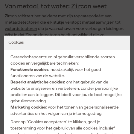
Van metaal tot water: Zircon weet
Zircon schittert het helderst met zijn topcategorieën: van
metaaldetectoren
die elk stukje verstopt metaal aanwijzen tot
waterdetectoren
die je waarschuwen voor verborgen leidingen.
Wist je dat Zircon detectoren heeft ontwikkeld die zo
geavanceerd zijn dat ze specifieke materialen kunnen
Cookies
identificeren? Zo kun je niet alleen vinden wát er onder het
oppervlak ligt, maar ook begrijpen wát het precies is. Met Zircon
Gereedschapcentrum.nl gebruikt verschillende soorten
aan je zijde verandert elk zoekavontuur in een succesverhaal.
cookies en vergelijkbare technieken:
Functionele cookies:
noodzakelijk voor het goed
functioneren van de website.
Zircon kopen? Gereedschapcentrum
Beperkt analytische cookies:
om het gebruik van de
staat voor je klaar
website te analyseren en verbeteren, zonder persoonlijke
Waarom je Zircon gereedschap bij Gereedschapcentrum zou
profielen aan te leggen. Dit biedt voor jou de best mogelijke
kopen? Nou, waarom niet? Met onze snelle levering en gigantisch
gebruikerservaring.
assortiment heb je jouw Zircon detector sneller in huis dan je "waar
Marketing cookies:
voor het tonen van gepersonaliseerde
is de leiding?" kunt zeggen. En laten we het niet eens hebben over
advertenties en het volgen van je internetgedrag.
onze scherpe prijzen en top service. Bij ons vind je niet alleen wat
Door op "Cookies accepteren" te klikken, geef je
je zoekt, maar krijg je ook de ondersteuning die je verdient. Of je
toestemming voor het gebruik van alle cookies, inclusief
nu een waterleiding probeert te ontwijken of een verdwaalde