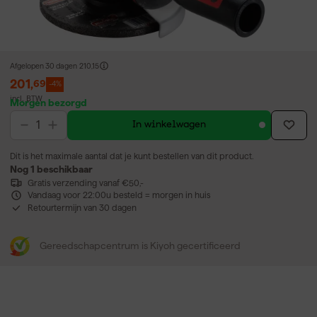
Afgelopen 30 dagen
210,15
201
,
69
-4%
incl. BTW
Morgen bezorgd
In winkelwagen
Dit is het maximale aantal dat je kunt bestellen van dit product.
Nog 1 beschikbaar
Gratis verzending vanaf €50,-
Vandaag voor 22:00u besteld = morgen in huis
Retourtermijn van 30 dagen
Gereedschapcentrum is Kiyoh gecertificeerd