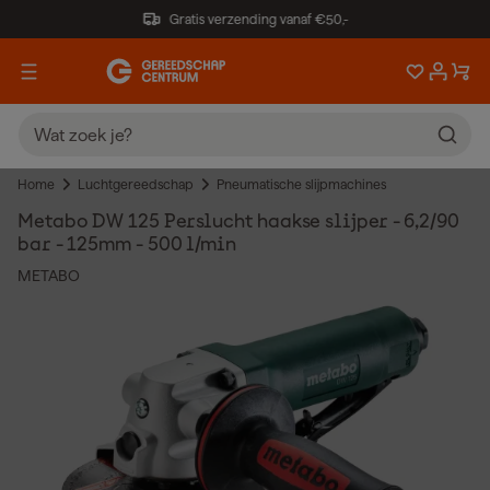
Gratis verzending vanaf €50,-
Home
Luchtgereedschap
Pneumatische slijpmachines
Metabo DW 125 Perslucht haakse slijper - 6,2/90
bar - 125mm - 500 l/min
METABO