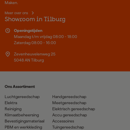
Maken.
Meer over ons
Showroom in Tilburg
Openingstijden
Maandag t/m vrijdag 08:00 - 18:00
Zaterdag 08:00 - 16:00
Zevenheuvelenweg 25
5048 AN Tilburg
Ons Assortiment
Luchtgereedschap
Handgereedschap
Elektra
Meetgereedschap
Reiniging
Elektrisch gereedschap
Klimaatbeheersing
Accu gereedschap
Bevestigingsmateriaal
Accessoires
PBM en werkkleding
Tuingereedschap