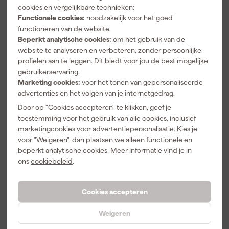
cookies en vergelijkbare technieken:
Bekijk alle kenmerken
Functionele cookies:
noodzakelijk voor het goed
functioneren van de website.
Beperkt analytische cookies:
om het gebruik van de
Vaak gekocht met
website te analyseren en verbeteren, zonder persoonlijke
profielen aan te leggen. Dit biedt voor jou de best mogelijke
gebruikerservaring.
Marketing cookies:
voor het tonen van gepersonaliseerde
advertenties en het volgen van je internetgedrag.
Door op "Cookies accepteren" te klikken, geef je
toestemming voor het gebruik van alle cookies, inclusief
marketingcookies voor advertentiepersonalisatie. Kies je
voor "Weigeren", dan plaatsen we alleen functionele en
beperkt analytische cookies. Meer informatie vind je in
ons
cookiebeleid
.
Stanley
Metabo
SY120-1D EU
0901008540
Veiligheidsbril
Speciale olie
Cookies accepteren
zonder
voor
Morgen
Morgen
montuur -
persluchtgere
Weigeren
bezorgd
bezorgd
Helder Glas
edschap -
0,5L