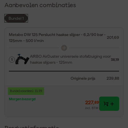
Aanbevolen combinaties
Bundel 1
Metabo DW 125 Perslucht haakse slijper - 6,2/90 bar -
201,69
125mm - 500 l/min
AIRBO AirDuster universele stofafzuiging voor
1
38,19
haakse slijpers - 125mm
Originele prijs
239,88
Bundelvoordeel: 11,99
Morgen bezorgd
227
,
89
incl. BTW