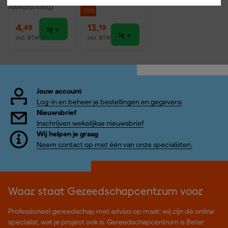
Afgelopen 30 dgn
19,49
Adviesprijs
6,86
-32%
4
,
13
,
49
19
incl. BTW
incl. BTW
Jouw account
Log-in en beheer je bestellingen en gegevens
Nieuwsbrief
Inschrijven wekelijkse nieuwsbrief
Wij helpen je graag
Neem contact op met één van onze specialisten.
Waar staat Gereedschapcentrum voor
Professioneel gereedschap met advies op maat: wij zijn dé online
specialist, wat je project ook is. Gereedschapcentrum is Beter