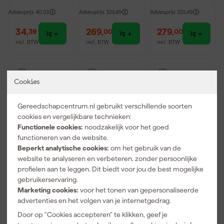
mouwen -
XXL
Grijs -XXL
Adviesprijs
40,53
Adviesprijs
325,49
Adviesprijs
325,49
34
,
269
,
279
,
39
00
00
incl. BTW
incl. BTW
incl. BTW
Cookies
Gereedschapcentrum.nl gebruikt verschillende soorten
cookies en vergelijkbare technieken:
Functionele cookies:
noodzakelijk voor het goed
functioneren van de website.
Beperkt analytische cookies:
om het gebruik van de
website te analyseren en verbeteren, zonder persoonlijke
Milwaukee
Milwaukee
Milwaukee
profielen aan te leggen. Dit biedt voor jou de best mogelijke
M12 HPJBL3-0
FREEFLEX
Hybride T-
gebruikerservaring.
(XXL)
Werkjas -
shirt korte
Marketing cookies:
voor het tonen van gepersonaliseerde
Verwarmde
zwart - XXL
mouwen -
Morgen
Morgen
Morgen
advertenties en het volgen van je internetgedrag.
Puffer Jacket
zwart - XXL
bezorgd
bezorgd
bezorgd
Zwart XXL
Door op "Cookies accepteren" te klikken, geef je