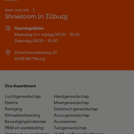
Meer over ons
Showroom in Tilburg
Openingstijden
Maandag t/m vrijdag 08:00 - 18:00
Zaterdag 08:00 - 16:00
Zevenheuvelenweg 25
5048 AN Tilburg
Ons Assortiment
Luchtgereedschap
Handgereedschap
Elektra
Meetgereedschap
Reiniging
Elektrisch gereedschap
Klimaatbeheersing
Accu gereedschap
Bevestigingsmateriaal
Accessoires
PBM en werkkleding
Tuingereedschap
Transport en werkplaats
Verf & verfbenodigdheden