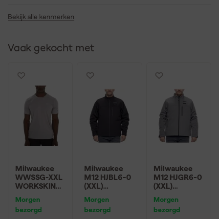
Bekijk alle kenmerken
Vaak gekocht met
Milwaukee
Milwaukee
Milwaukee
WWSSG-XXL
M12 HJBL6-0
M12 HJGR6-0
WORKSKIN
(XXL)
(XXL)
lichtgewicht
Premium
Premium
Morgen
Morgen
Morgen
shirt met
Verwarmde
Verwarmde
bezorgd
bezorgd
bezorgd
korte
jack zwart
jack grijs XXL