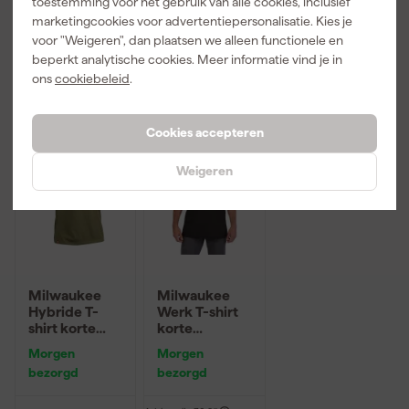
toestemming voor het gebruik van alle cookies, inclusief
Adviesprijs
313,39
Adviesprijs
181,48
marketingcookies voor advertentiepersonalisatie. Kies je
voor "Weigeren", dan plaatsen we alleen functionele en
260
,
149
,
36
,
09
99
99
beperkt analytische cookies. Meer informatie vind je in
incl. BTW
incl. BTW
incl. BTW
ons
cookiebeleid
.
Cookies accepteren
Weigeren
Milwaukee
Milwaukee
Hybride T-
Werk T-shirt
shirt korte
korte
mouwen -
mouwen -
Morgen
Morgen
groen - XXL
zwart - XXL
bezorgd
bezorgd