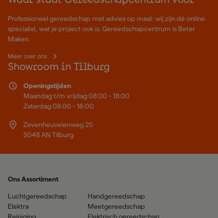
Waar staat Gereedschapcentrum voor
Professioneel gereedschap met advies op maat: wij zijn dé online
specialist, wat je project ook is. Gereedschapcentrum is Beter
Maken.
Meer over ons
Showroom in Tilburg
Openingstijden
Maandag t/m vrijdag 08:00 - 18:00
Zaterdag 08:00 - 16:00
Zevenheuvelenweg 25
5048 AN Tilburg
Ons Assortiment
Luchtgereedschap
Handgereedschap
Elektra
Meetgereedschap
Reiniging
Elektrisch gereedschap