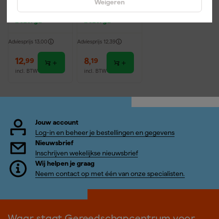
Weigeren
Kuip - 65L -
Maandag
Morgen
Zwart
bezorgd
bezorgd
Adviesprijs
13,00
Adviesprijs
12,39
12
,
8
,
99
19
incl. BTW
incl. BTW
Jouw account
Log-in en beheer je bestellingen en gegevens
Nieuwsbrief
Inschrijven wekelijkse nieuwsbrief
Wij helpen je graag
Neem contact op met één van onze specialisten.