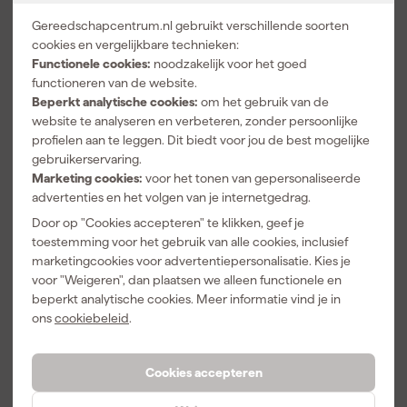
Artikelnummer
405055
Gereedschapcentrum.nl gebruikt verschillende soorten
cookies en vergelijkbare technieken:
Modelcode
TL-60-70-1021-000
Functionele cookies:
noodzakelijk voor het goed
functioneren van de website.
Bekijk alle kenmerken
Beperkt analytische cookies:
om het gebruik van de
website te analyseren en verbeteren, zonder persoonlijke
profielen aan te leggen. Dit biedt voor jou de best mogelijke
Vaak gekocht met
gebruikerservaring.
Marketing cookies:
voor het tonen van gepersonaliseerde
advertenties en het volgen van je internetgedrag.
Door op "Cookies accepteren" te klikken, geef je
toestemming voor het gebruik van alle cookies, inclusief
marketingcookies voor advertentiepersonalisatie. Kies je
voor "Weigeren", dan plaatsen we alleen functionele en
beperkt analytische cookies. Meer informatie vind je in
ons
cookiebeleid
.
Kreuwel 4700
Gripline
Cookies accepteren
Speciekuip -
KUI00650-
65L - Zwart
4001 Durable