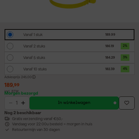
Vanaf 1 stuk
189.99
Vanaf 2 stuks
186.19
2
%
Vanaf 5 stuks
184.29
3
%
Vanaf 10 stuks
182.39
4
%
Adviesprijs
245,00
189
,
99
incl. BTW
Morgen bezorgd
In winkelwagen
Nog 2 beschikbaar
Gratis verzending vanaf €50,-
Vandaag voor 22:00u besteld = morgen in huis
Retourtermijn van 30 dagen