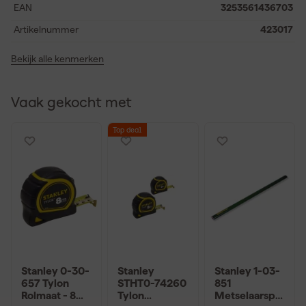
EAN
3253561436703
controle centraal staan.
Artikelnummer
423017
Bekijk alle kenmerken
Vaak gekocht met
Top deal
Stanley 0-30-
Stanley
Stanley 1-03-
657 Tylon
STHT0-74260
851
Rolmaat - 8m
Tylon
Metselaarspo