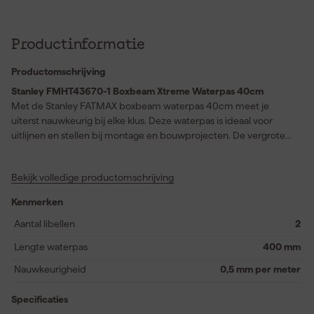
Productinformatie
Productomschrijving
Stanley FMHT43670-1 Boxbeam Xtreme Waterpas 40cm
Met de Stanley FATMAX boxbeam waterpas 40cm meet je
uiterst nauwkeurig bij elke klus. Deze waterpas is ideaal voor
uitlijnen en stellen bij montage en bouwprojecten. De vergrote
libellen zorgen voor beter zicht zodat je snel en precies afleest.
Dankzij de beveiligde libeltechnologie blijven de libellen
Bekijk volledige productomschrijving
beschermd bij vallen en intensief gebruik. De doorlopende rand
maakt het eenvoudig om strakke lijnen te markeren over de
Kenmerken
volledige lengte. Het aluminium profiel geeft extra stevigheid en
draagt bij aan een lange levensduur. De fijn gefreesde
Aantal libellen
2
meetvlakken zorgen voor hoge nauwkeurigheid bij horizontaal en
Lengte waterpas
400 mm
verticaal meten. De schokabsorberende eindkappen
beschermen tegen beschadiging en voorkomen wegglijden
Nauwkeurigheid
0,5 mm per meter
tijdens gebruik. De afneembare eindkappen maken het mogelijk
om nauwkeurig in hoeken te werken. Deze waterpas is een
Specificaties
betrouwbaar meetgereedschap voor elke klus waar precisie en