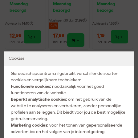
x 25mm
rolmaatset -
tlood -
Maandag
Maandag
Maandag
5m / 8m
176mm -
bezorgd
bezorgd
bezorgd
Groen (1st.)
Afgelopen 30 dgn
21,99
Adviesprijs
14,40
Adviesprijs
1,56
-18%
12
,
17
,
1
,
99
99
19
incl. BTW
incl. BTW
incl. BTW
Cookies
Gereedschapcentrum.nl gebruikt verschillende soorten
cookies en vergelijkbare technieken:
Functionele cookies:
noodzakelijk voor het goed
functioneren van de website.
Beperkt analytische cookies:
om het gebruik van de
website te analyseren en verbeteren, zonder persoonlijke
profielen aan te leggen. Dit biedt voor jou de best mogelijke
gebruikerservaring.
Lyra 4494102
Pica 3030 Dry
Wera
Dry
Longlife
05006617001
Marketing cookies:
voor het tonen van gepersonaliseerde
Markeerpotlo
Markeerpotlo
26-delig
advertenties en het volgen van je internetgedrag.
od - 160mm -
od - 125mm -
Kraftform