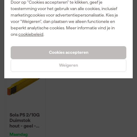
Maandag
Maandag
Maandag
Door op "Cookies accepteren" te klikken, geef je
Grafiet (1st.)
Grafiet (1st.)
Kompakt VDE
bezorgd
bezorgd
bezorgd
Big Pack 1
toestemming voor het gebruik van alle cookies, inclusief
Wisselklingen
marketingcookies voor advertentiepersonalisatie. Kies je
set in etui
Adviesprijs
14,00
Adviesprijs
234,00
voor "Weigeren", dan plaatsen we alleen functionele en
beperkt analytische cookies. Meer informatie vind je in
13
,
13
,
109
,
49
99
94
ons
cookiebeleid
.
incl. BTW
incl. BTW
incl. BTW
Cookies accepteren
Weigeren
Sola PS 2/10G
Duimstok
hout - geel -
2m
Maandag