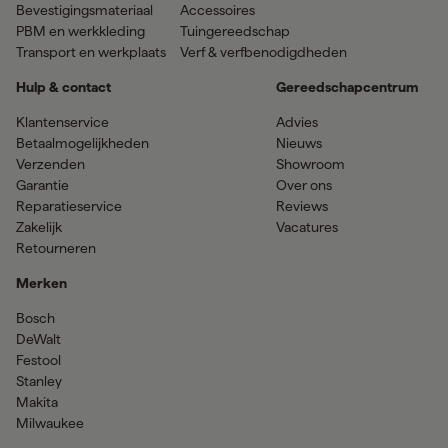
Bevestigingsmateriaal
Accessoires
PBM en werkkleding
Tuingereedschap
Transport en werkplaats
Verf & verfbenodigdheden
Hulp & contact
Gereedschapcentrum
Klantenservice
Advies
Betaalmogelijkheden
Nieuws
Verzenden
Showroom
Garantie
Over ons
Reparatieservice
Reviews
Zakelijk
Vacatures
Retourneren
Merken
Bosch
DeWalt
Festool
Stanley
Makita
Milwaukee