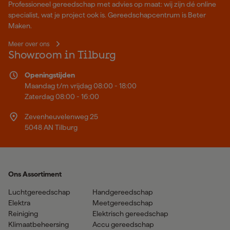
Professioneel gereedschap met advies op maat: wij zijn dé online
specialist, wat je project ook is. Gereedschapcentrum is Beter
Maken.
Meer over ons
Showroom in Tilburg
Openingstijden
Maandag t/m vrijdag 08:00 - 18:00
Zaterdag 08:00 - 16:00
Zevenheuvelenweg 25
5048 AN Tilburg
Ons Assortiment
Luchtgereedschap
Handgereedschap
Elektra
Meetgereedschap
Reiniging
Elektrisch gereedschap
Klimaatbeheersing
Accu gereedschap