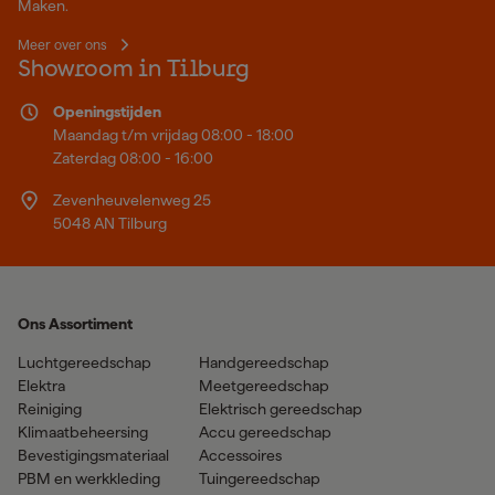
Maken.
Meer over ons
Showroom in Tilburg
Openingstijden
Maandag t/m vrijdag 08:00 - 18:00
Zaterdag 08:00 - 16:00
Zevenheuvelenweg 25
5048 AN Tilburg
Ons Assortiment
Luchtgereedschap
Handgereedschap
Elektra
Meetgereedschap
Reiniging
Elektrisch gereedschap
Klimaatbeheersing
Accu gereedschap
Bevestigingsmateriaal
Accessoires
PBM en werkkleding
Tuingereedschap