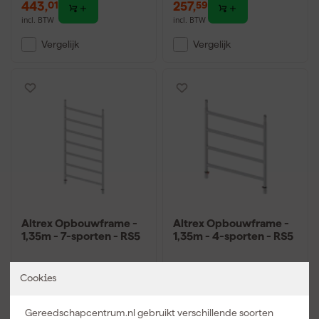
443
,
257
,
01
59
incl. BTW
incl. BTW
Vergelijk
Vergelijk
Altrex Opbouwframe -
Altrex Opbouwframe -
1,35m - 7-sporten - RS5
1,35m - 4-sporten - RS5
Over 3 weken bezorgd
Over 3 weken bezorgd
Cookies
Gereedschapcentrum.nl gebruikt verschillende soorten