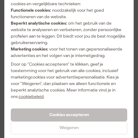
316
,
211
,
89
99
cookies en vergelijkbare technieken:
incl. BTW
incl. BTW
Functionele cookies:
noodzakelijk voor het goed
functioneren van de website.
Vergelijk
Vergelijk
Beperkt analytische cookies:
om het gebruik van de
website te analyseren en verbeteren, zonder persoonlijke
profielen aan te leggen. Dit biedt voor jou de best mogelijke
gebruikerservaring.
Marketing cookies:
voor het tonen van gepersonaliseerde
advertenties en het volgen van je internetgedrag.
Door op "Cookies accepteren" te klikken, geef je
toestemming voor het gebruik van alle cookies, inclusief
marketingcookies voor advertentiepersonalisatie. Kies je
voor "Weigeren", dan plaatsen we alleen functionele en
beperkt analytische cookies. Meer informatie vind je in
Altrex Fiber-Deck
Altrex Opbouwframe -
ons
cookiebeleid
.
steigerplatform - 3.05m
1,35m - 5-sporten - RS5
Cookies accepteren
Over 3 weken bezorgd
Over 3 weken bezorgd
Adviesprijs
701,00
Weigeren