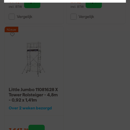
676
,
232
,
79
89
incl. BTW
incl. BTW
Vergelijk
Vergelijk
Nieuw
Little Jumbo 11081628 X
Tower Rolsteiger - 4,8m
- 0,92 x 1,41m
Over 2 weken bezorgd
38