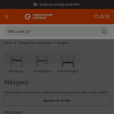
Gratis verzending vanaf €50,-
Home
Transport en werkplaats
Steigers
Rolsteigers
Vouwsteigers
Kamersteigers
Steigers
Een steiger is de ideale werkplek op hoogte voor wie veilig, stabiel
en efficiënt wil werken. Of je nu binnen of buiten klust, er is altijd
Sorteer & verfijn
een passende oplossing: van een kamersteiger voor
binnenklussen tot een aluminium rolsteiger voor grotere
9
artikelen
projecten. Dankzij het modulaire ontwerp kun je eenvoudig