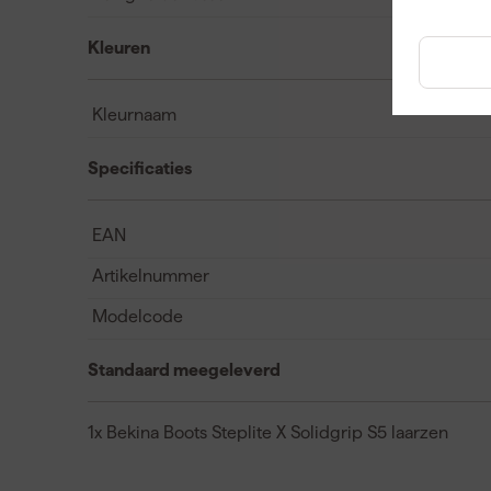
Kleuren
Kleurnaam
Specificaties
EAN
Artikelnummer
Modelcode
Standaard meegeleverd
1x Bekina Boots Steplite X Solidgrip S5 laarzen