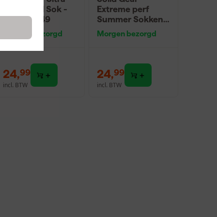
Thin Wool Sok -
Extreme perf
Maat 47/49
Summer Sokken -
Maat 47/49
Morgen bezorgd
Morgen bezorgd
24
,
24
,
99
99
incl. BTW
incl. BTW