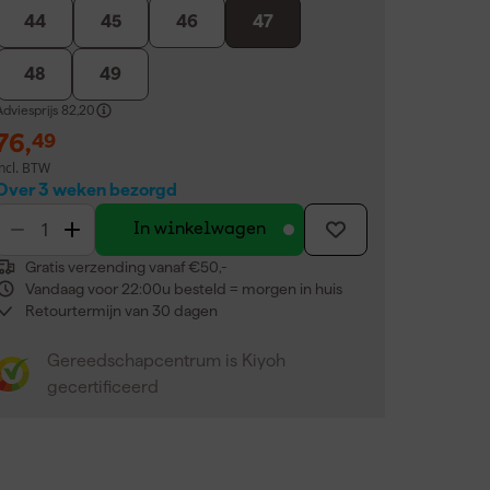
44
45
46
47
48
49
dviesprijs
82,20
76
,
49
incl. BTW
Over 3 weken bezorgd
In winkelwagen
Gratis verzending vanaf €50,-
Vandaag voor 22:00u besteld = morgen in huis
Retourtermijn van 30 dagen
Gereedschapcentrum is Kiyoh
gecertificeerd