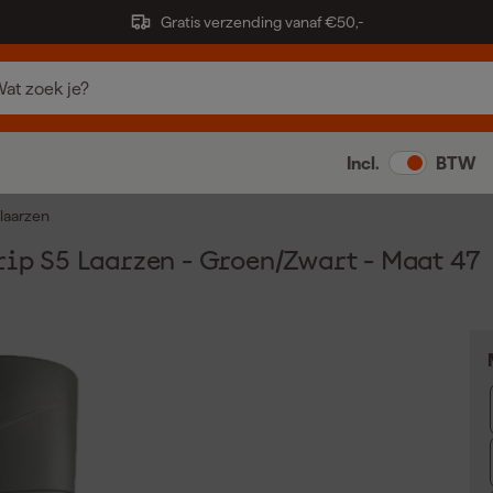
Gratis verzending vanaf €50,-
Incl.
BTW
laarzen
rip S5 Laarzen - Groen/Zwart - Maat 47