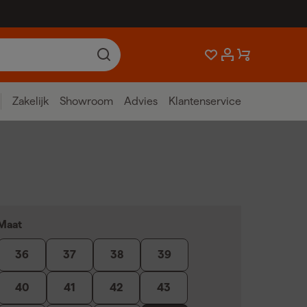
Zakelijk
Showroom
Advies
Klantenservice
Maat
36
37
38
39
40
41
42
43