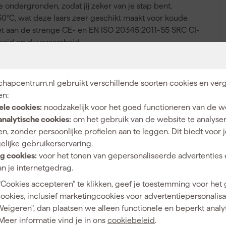
e ondergronden, zodat jij zeker van je stap bent.
30°C, wat deze laars zeer geschikt maakt voor koude
et aan de strenge CE- en EN ISO 20345:2011-S5 SRC CI-
igheid en duurzaamheid.
hapcentrum.nl gebruikt verschillende soorten cookies en verg
Antislipzool, Isolerend, Waterdicht
en:
ele cookies:
noodzakelijk voor het goed functioneren van de w
analytische cookies:
om het gebruik van de website te analyse
n, zonder persoonlijke profielen aan te leggen. Dit biedt voor 
elijke gebruikerservaring.
Heren
g cookies:
voor het tonen van gepersonaliseerde advertenties 
47
n je internetgedrag.
"Cookies accepteren" te klikken, geef je toestemming voor het
Polyurethaan
cookies, inclusief marketingcookies voor advertentiepersonalisat
Hoog
Weigeren", dan plaatsen we alleen functionele en beperkt analy
Meer informatie vind je in ons
cookiebeleid
.
S5