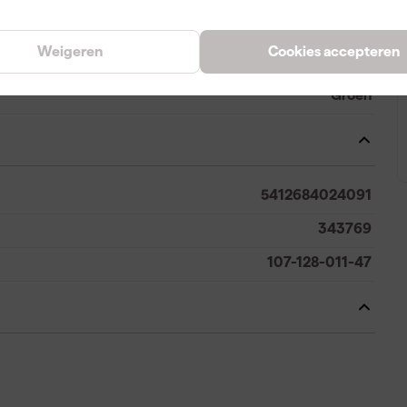
Weigeren
Cookies accepteren
Groen
5412684024091
343769
107-128-011-47