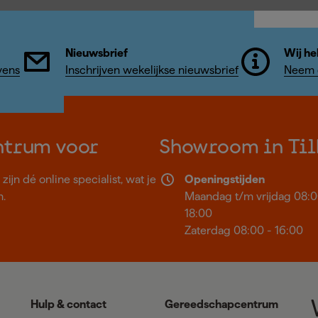
Nieuwsbrief
Wij he
vens
Inschrijven wekelijkse nieuwsbrief
Neem c
ntrum voor
Showroom in Til
ijn dé online specialist, wat je
Openingstijden
n.
Maandag t/m vrijdag 08:0
18:00
Zaterdag 08:00 - 16:00
Hulp & contact
Gereedschapcentrum