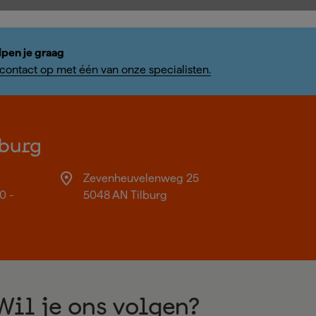
lpen je graag
ontact op met één van onze specialisten.
burg
Zevenheuvelenweg 25
0 -
5048 AN Tilburg
Wil je ons volgen?