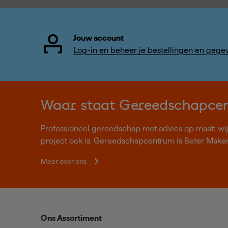
Jouw account
Log-in en beheer je bestellingen en gege
Waar staat Gereedschapce
Professioneel gereedschap met advies op maat: wij z
project ook is. Gereedschapcentrum is Beter Make
Meer over ons
Ons Assortiment