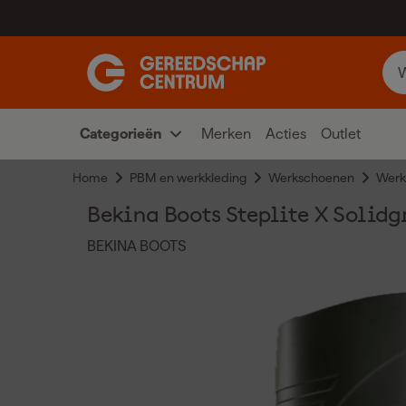
Categorieën
Merken
Acties
Outlet
Home
PBM en werkkleding
Werkschoenen
Werk
Bekina Boots Steplite X Solidg
BEKINA BOOTS