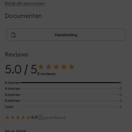
Bluetooth®-connectiviteit en Bosch MeasureOn-app.
Bekijk alle kenmerken
Gemakkelijk af te lezen door display met hoog contrast en een
functie “grote cijfers.”
Documenten
Waterpasfunctie met zowel graden als procenten.
Trillingsfeedback functie.
Handleiding
Reviews
5.0
/ 5
2 reviews
5 sterren
2
4 sterren
0
3 sterren
0
2 sterren
0
1 ster
0
5.0
geverifieerd
-
30-6-2024