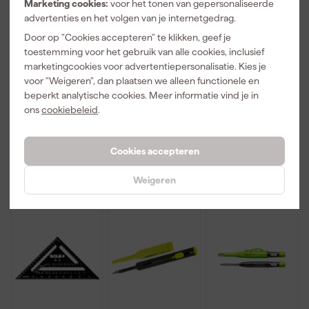
Marketing cookies:
voor het tonen van gepersonaliseerde
advertenties en het volgen van je internetgedrag.
Stanley 0-30-
Stanley
Milwaukee
Door op "Cookies accepteren" te klikken, geef je
657 Tylon
STHT0-74260
4932472124
toestemming voor het gebruik van alle cookies, inclusief
Rolmaat - 8m
Tylon
Meetdriehoe
marketingcookies voor advertentiepersonalisatie. Kies je
x 25mm
rolmaatset -
k metrisch 18
Maandag
Maandag
Maandag
5m / 8m
cm
voor "Weigeren", dan plaatsen we alleen functionele en
bezorgd
bezorgd
bezorgd
beperkt analytische cookies. Meer informatie vind je in
ons
cookiebeleid
.
Afgelopen 30 dgn
21,99
Adviesprijs
14,40
Adviesprijs
27,70
-18%
12
,
17
,
22
,
99
99
69
Cookies accepteren
incl. BTW
incl. BTW
incl. BTW
Weigeren