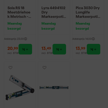
Sola RS 18
Lyra 4494102
Pica 3030 Dry
Meetdriehoe
Dry
Longlife
k Metrisch -
Markeerpotlo
Markeerpotlo
18cm
od - 160mm -
od - 125mm -
Maandag
Maandag
Maandag
Grafiet (1st.)
Grafiet (1st.)
bezorgd
bezorgd
bezorgd
Adviesprijs
23,00
Adviesprijs
14,00
20
,
13
,
13
,
99
49
99
incl. BTW
incl. BTW
incl. BTW