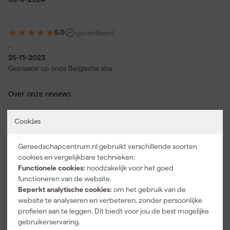
5.0
geverifieerd
-
25-11-2023
Geplaatst op onze Belgische site.
Over onze reviews
Cookies
Vaak gekocht met
Gereedschapcentrum.nl gebruikt verschillende soorten
Top deal
cookies en vergelijkbare technieken:
Functionele cookies:
noodzakelijk voor het goed
functioneren van de website.
Beperkt analytische cookies:
om het gebruik van de
website te analyseren en verbeteren, zonder persoonlijke
profielen aan te leggen. Dit biedt voor jou de best mogelijke
gebruikerservaring.