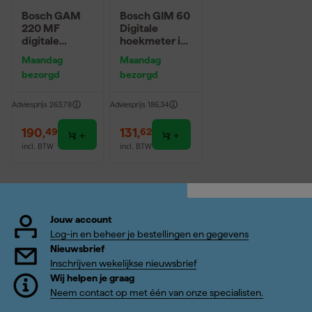
Bosch GAM
Bosch GIM 60
220 MF
Digitale
digitale
hoekmeter in
hoekmeter -
tas - 360
Maandag
Maandag
220°
bezorgd
bezorgd
Adviesprijs
263,78
Adviesprijs
186,34
190
,
131
,
49
62
incl. BTW
incl. BTW
Jouw account
Log-in en beheer je bestellingen en gegevens
Nieuwsbrief
Inschrijven wekelijkse nieuwsbrief
Wij helpen je graag
Neem contact op met één van onze specialisten.