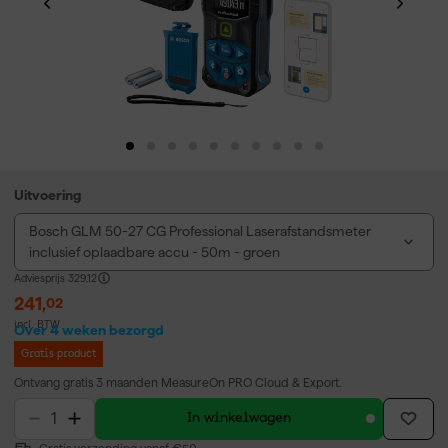
Uitvoering
Bosch GLM 50-27 CG Professional Laserafstandsmeter
inclusief oplaadbare accu - 50m - groen
Adviesprijs
329,12
241
,
02
incl. BTW
Over 4 weken bezorgd
Gratis product
Ontvang gratis 3 maanden MeasureOn PRO Cloud & Export.
In winkelwagen