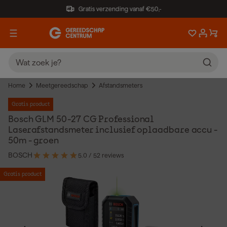
Gratis verzending vanaf €50,-
Home
Meetgereedschap
Afstandsmeters
Gratis product
Bosch GLM 50-27 CG Professional
Laserafstandsmeter inclusief oplaadbare accu -
50m - groen
BOSCH
5.0
/ 5
2 reviews
Gratis product