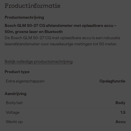
Productinformatie
Productomschrijving
Bosch GLM 50-27 CG afstandsmeter met oplaadbare accu –
50m, groene laser en Bluetooth
De Bosch GLM 50-27 CG met oplaadbare accu is een robuuste
laserafstandsmeter voor nauwkeurige metingen tot 50 meter,
zelfs onder fel verlichte omstandigheden binnen. De groene
laserpunt is extra goed zichtbaar, wat het richten vergemakkelijkt
Bekijk volledige productomschrijving
bij grotere afstanden. Dankzij de IP65-bescherming en een
valbestendigheid tot 1,5 meter op beton is dit toestel ideaal voor
Product type
intensieve bouwtoepassingen. Meetresultaten stuur je snel door
via Bluetooth naar de Bosch MeasureOn-app voor een efficiënte
Extra eigenschappen
Opslagfunctie
workflow. Het apparaat geeft directe feedback via trillingen en
geluid en heeft een langere gebruiksduur dankzij de
Aandrijving
meegeleverde oplaadbare accu. De combinatie van
Body/set
Body
duurzaamheid, gebruiksgemak en slimme documentatie maakt
deze afstandsmeter tot een veelzijdig hulpmiddel voor elke
Voltage
1.5
professional.
Werkt op
Accu
Snel documenteren en snelle gegevensoverdracht dankzij