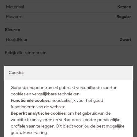
Materiaal
Katoen
Pasvorm
Regular
Kleuren
Hoofdkleur
Zwart
Bekijk alle kenmerken
Vaak gekocht met
Cookies
Gereedschapcentrum.nl gebruikt verschillende soorten
cookies en vergelijkbare technieken:
Functionele cookies:
noodzakelijk voor het goed
functioneren van de website.
Beperkt analytische cookies:
om het gebruik van de
website te analyseren en verbeteren, zonder persoonlijke
profielen aan te leggen. Dit biedt voor jou de best mogelijke
gebruikerservaring.