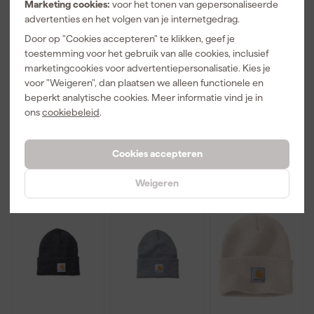
Marketing cookies:
voor het tonen van gepersonaliseerde
advertenties en het volgen van je internetgedrag.
Carhartt Knit
Carhartt Knit
Carhartt Knit
cuffed Beanie
cuffed Beanie
cuffed Beanie
Door op "Cookies accepteren" te klikken, geef je
Black - One
Black/White -
Carhartt
toestemming voor het gebruik van alle cookies, inclusief
Size
One Size
Brown - One
marketingcookies voor advertentiepersonalisatie. Kies je
Zaterdag
Zaterdag
Zaterdag
Size
voor "Weigeren", dan plaatsen we alleen functionele en
bezorgd
bezorgd
bezorgd
beperkt analytische cookies. Meer informatie vind je in
ons
cookiebeleid
.
18
,
18
,
18
,
99
99
99
Cookies accepteren
incl. BTW
incl. BTW
incl. BTW
Weigeren