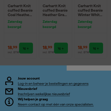
Carhartt Knit
Carhartt Knit
Carhartt Knit
cuffed Beanie
cuffed Beanie
cuffed Beanie
Coal Heather -
Heather Gray
Winter White
One Size
- One Size
- One Size
Zaterdag
Zaterdag
Zaterdag
bezorgd
bezorgd
bezorgd
18
,
18
,
18
,
99
99
99
incl. BTW
incl. BTW
incl. BTW
Jouw account
Log-in en beheer je bestellingen en gegevens
Nieuwsbrief
Inschrijven wekelijkse nieuwsbrief
Wij helpen je graag
Neem contact op met één van onze specialisten.