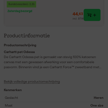
Bundelvoordeel: 2,35
Zaterdag bezorgd
44
,
63
incl. BTW
Productinformatie
Productomschrijving
Carhartt pet Odessa
De Carhartt Odessa pet is gemaakt van stevig 100% katoenen
canvas met een gewassen afwerking voor een comfortabele
pasvorm. Binnenin vind je een Carhartt Force™ zweetband met
FastDry™-technologie die vocht snel afvoert en geur tegengaat
dankzij de antibacteriële afwerking. De voorgevormde klep zorgt
Bekijk volledige productomschrijving
voor schaduw en bescherming, terwijl je de pasvorm eenvoudig
aanpast met de klittenbandsluiting aan de achterkant. De pet is
Kenmerken
gevoerd met polyester en voorzien van een kunstleren Carhartt-
label op de voorkant en borduurwerk op de achterzijde. Deze
Geslacht
Heren
pet combineert praktisch gebruik met een tijdloze uitstraling,
Maat
One size
geschikt voor dagelijks gebruik.