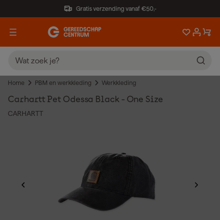
Gratis verzending vanaf €50,-
Home
PBM en werkkleding
Werkkleding
Carhartt Pet Odessa Black - One Size
CARHARTT