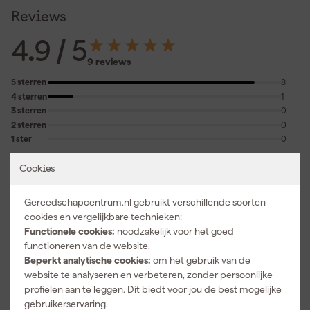
Reviews
4.9
/ 5
9 reviews
5 sterren
8
4 sterren
1
3 sterren
0
2 sterren
0
1 ster
0
5.0
geverifieerd
Cookies
Prima kwaliteit
28-1-2022
Gereedschapcentrum.nl gebruikt verschillende soorten
cookies en vergelijkbare technieken:
Functionele cookies:
noodzakelijk voor het goed
5.0
geverifieerd
functioneren van de website.
Beperkt analytische cookies:
om het gebruik van de
Prima kwaliteit
website te analyseren en verbeteren, zonder persoonlijke
28-1-2022
profielen aan te leggen. Dit biedt voor jou de best mogelijke
gebruikerservaring.