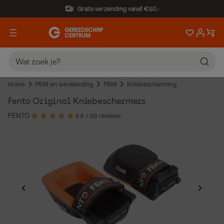
Gratis verzending vanaf €50,-
Home
PBM en werkkleding
PBM
Kniebescherming
Fento Original Kniebeschermers
FENTO
4.9
/ 5
9 reviews