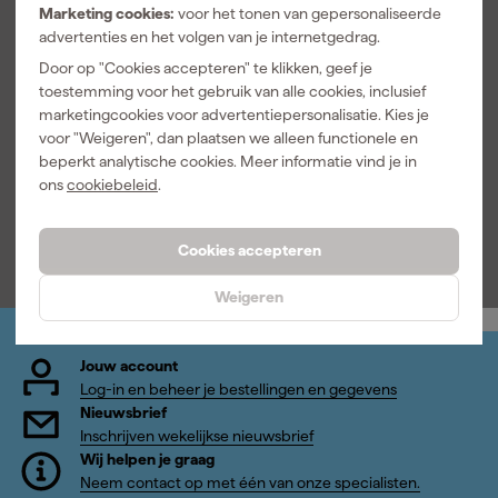
Marketing cookies:
voor het tonen van gepersonaliseerde
5.0
geverifieerd
advertenties en het volgen van je internetgedrag.
Wij hebben deze altijd al die zijn top voor vloerleggers en andere
Door op "Cookies accepteren" te klikken, geef je
werkzaamheden als U op de knieën moet zitten Mvg Whd
toestemming voor het gebruik van alle cookies, inclusief
Allround Montage (vloerenspecialisten).
marketingcookies voor advertentiepersonalisatie. Kies je
H.
30-4-2021
voor "Weigeren", dan plaatsen we alleen functionele en
beperkt analytische cookies. Meer informatie vind je in
ons
cookiebeleid
.
Bekijk alle reviews
Over onze reviews
Cookies accepteren
Weigeren
Jouw account
Log-in en beheer je bestellingen en gegevens
Nieuwsbrief
Inschrijven wekelijkse nieuwsbrief
Wij helpen je graag
Neem contact op met één van onze specialisten.