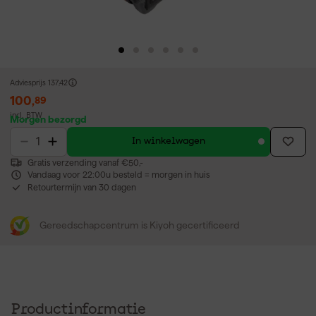
Adviesprijs
137,42
100
,
89
incl. BTW
Morgen bezorgd
In winkelwagen
Gratis verzending vanaf €50,-
Vandaag voor 22:00u besteld = morgen in huis
Retourtermijn van 30 dagen
Gereedschapcentrum is Kiyoh gecertificeerd
Productinformatie