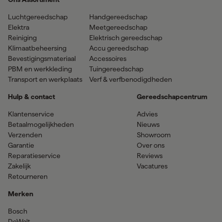
Luchtgereedschap
Handgereedschap
Elektra
Meetgereedschap
Reiniging
Elektrisch gereedschap
Klimaatbeheersing
Accu gereedschap
Bevestigingsmateriaal
Accessoires
PBM en werkkleding
Tuingereedschap
Transport en werkplaats
Verf & verfbenodigdheden
Hulp & contact
Gereedschapcentrum
Klantenservice
Advies
Betaalmogelijkheden
Nieuws
Verzenden
Showroom
Garantie
Over ons
Reparatieservice
Reviews
Zakelijk
Vacatures
Retourneren
Merken
Bosch
DeWalt