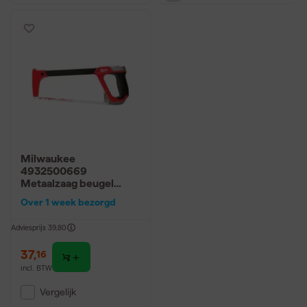
Milwaukee
4932500669
Metaalzaag beugel
Hacksaw - 300mm - 24
Over 1 week bezorgd
TPI
Adviesprijs
39,80
37
,
16
incl. BTW
Vergelijk