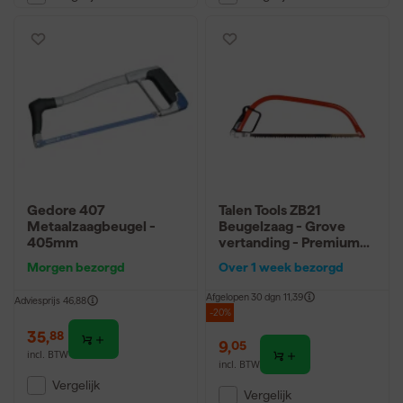
Gedore 407
Talen Tools ZB21
Metaalzaagbeugel -
Beugelzaag - Grove
405mm
vertanding - Premium
Quality - 53cm
Morgen bezorgd
Over 1 week bezorgd
Afgelopen 30 dgn
11,39
Adviesprijs
46,88
-20%
35
,
88
9
,
05
incl. BTW
incl. BTW
Vergelijk
Vergelijk