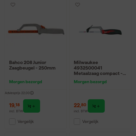
Bahco 208 Junior
Milwaukee
Zaagbeugel - 250mm
4932500041
Metaalzaag compact -
254mm - 24 TPI
Morgen bezorgd
Morgen bezorgd
Adviesprijs
22,00
19
,
22
,
18
80
incl. BTW
incl. BTW
Vergelijk
Vergelijk