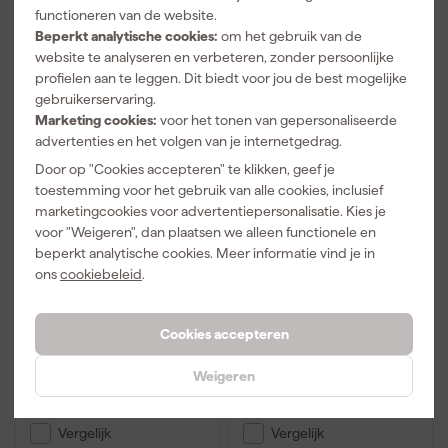
functioneren van de website.
Beperkt analytische cookies:
om het gebruik van de
website te analyseren en verbeteren, zonder persoonlijke
profielen aan te leggen. Dit biedt voor jou de best mogelijke
gebruikerservaring.
Marketing cookies:
voor het tonen van gepersonaliseerde
advertenties en het volgen van je internetgedrag.
Door op "Cookies accepteren" te klikken, geef je
toestemming voor het gebruik van alle cookies, inclusief
marketingcookies voor advertentiepersonalisatie. Kies je
voor "Weigeren", dan plaatsen we alleen functionele en
Bahco 228 Junior
Bahco 225-PLUS
beperkt analytische cookies. Meer informatie vind je in
zaagbeugel - 150mm
Metaalzaag - 300mm
ons
cookiebeleid
.
Morgen bezorgd
Morgen bezorgd
Cookies accepteren
Adviesprijs
16,00
Adviesprijs
50,00
Weigeren
12
,
36
,
03
37
incl. BTW
incl. BTW
Vergelijk
Vergelijk