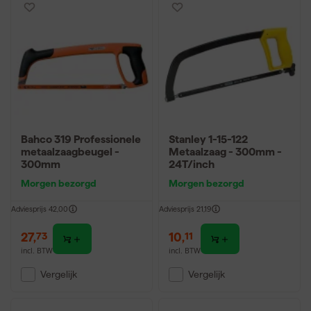
Bahco 319 Professionele
Stanley 1-15-122
metaalzaagbeugel -
Metaalzaag - 300mm -
300mm
24T/inch
Morgen bezorgd
Morgen bezorgd
Adviesprijs
42,00
Adviesprijs
21,19
27
,
10
,
73
11
incl. BTW
incl. BTW
Vergelijk
Vergelijk