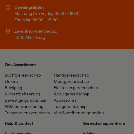
Openingstijden
Maandag t/m vrijdag 08:00 - 18:00
Zaterdag 08:00 - 16:00
Zevenheuvelenweg 25
5048 AN Tilburg
Ons Assortiment
Luchtgereedschap
Handgereedschap
Elektra
Meetgereedschap
Reiniging
Elektrisch gereedschap
Klimaatbeheersing
Accu gereedschap
Bevestigingsmateriaal
Accessoires
PBM en werkkleding
Tuingereedschap
Transport en werkplaats
Verf & verfbenodigdheden
Hulp & contact
Gereedschapcentrum
Klantenservice
Advies