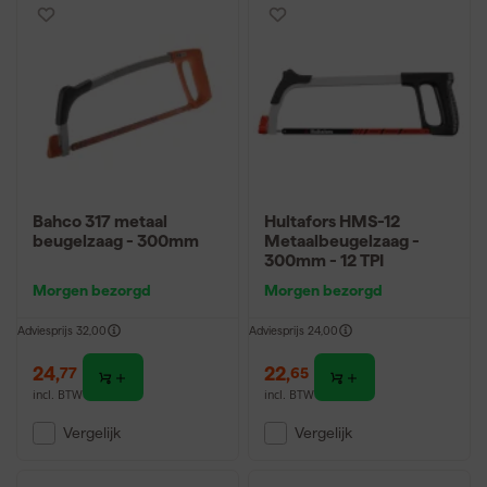
Bahco 317 metaal
Hultafors HMS-12
beugelzaag - 300mm
Metaalbeugelzaag -
300mm - 12 TPI
Morgen bezorgd
Morgen bezorgd
Adviesprijs
32,00
Adviesprijs
24,00
24
,
22
,
77
65
incl. BTW
incl. BTW
Vergelijk
Vergelijk