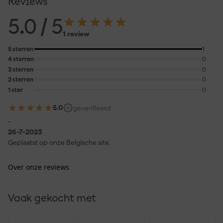
Reviews
5.0
/ 5
1 review
5 sterren
1
4 sterren
0
3 sterren
0
2 sterren
0
1 ster
0
5.0
geverifieerd
-
26-7-2023
Geplaatst op onze Belgische site.
Over onze reviews
Vaak gekocht met