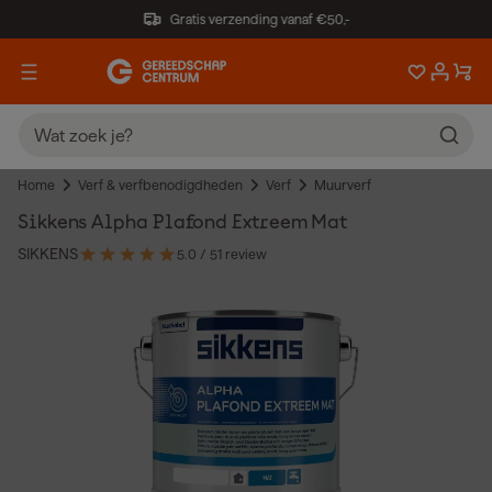
Gratis verzending vanaf €50,-
Home
Verf & verfbenodigdheden
Verf
Muurverf
Sikkens Alpha Plafond Extreem Mat
SIKKENS
5.0
/ 5
1 review