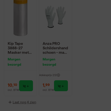
Kip Tape
Anza PRO
3888-27
Schildershand
Masker met
schoen - maat
Washi Tape -
10 (XL)
Morgen
Morgen
2,7 x 20m
bezorgd
bezorgd
Adviesprijs
2,12
10
,
1
,
10
99
incl. BTW
incl. BTW
Laat nog 4 zien