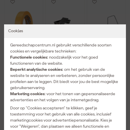
Cookies
Gereedschapcentrum.nl gebruikt verschillende soorten
cookies en vergelijkbare technieken:
Paintura
Go!Paint Roll
Anza PRO
Functionele cookies:
noodzakelijk voor het goed
Lucamax
And Go
Verfbeugel -
functioneren van de website.
Washitape -
Verfbak -
18cm
Beperkt analytische cookies:
om het gebruik van de
50mx36mm
12cm Roller -
Morgen
Morgen
Morgen
website te analyseren en verbeteren, zonder persoonlijke
0,5L + 5
bezorgd
bezorgd
bezorgd
profielen aan te leggen. Dit biedt voor jou de best mogelijke
Inzetbakken
gebruikerservaring.
Marketing cookies:
voor het tonen van gepersonaliseerde
Adviesprijs
8,00
Adviesprijs
3,42
advertenties en het volgen van je internetgedrag.
5
,
3
,
2
,
99
99
49
Door op "Cookies accepteren" te klikken, geef je
incl. BTW
incl. BTW
incl. BTW
toestemming voor het gebruik van alle cookies, inclusief
marketingcookies voor advertentiepersonalisatie. Kies je
voor "Weigeren", dan plaatsen we alleen functionele en