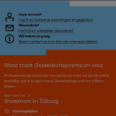
Jouw account
Log-in en beheer je bestellingen en gegevens
Nieuwsbrief
Inschrijven wekelijkse nieuwsbrief
Wij helpen je graag
Neem contact op met één van onze specialisten.
Waar staat Gereedschapcentrum voor
Professioneel gereedschap met advies op maat: wij zijn dé online
specialist, wat je project ook is. Gereedschapcentrum is Beter
Maken.
Meer over ons
Showroom in Tilburg
Openingstijden