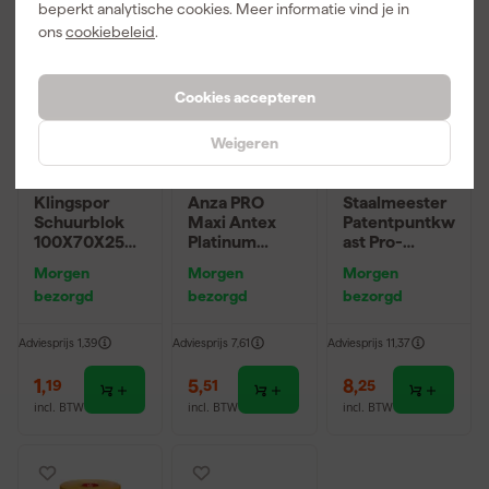
beperkt analytische cookies. Meer informatie vind je in
ons
cookiebeleid
.
Cookies accepteren
Weigeren
Klingspor
Anza PRO
Staalmeester
Schuurblok
Maxi Antex
Patentpuntkw
100X70X25m
Platinum
ast Pro-
m Sk 500
Muurverfrolle
Hybrid 2020 -
Morgen
Morgen
Morgen
P220
r - 18cm
10 (2cm)
bezorgd
bezorgd
bezorgd
Adviesprijs
1,39
Adviesprijs
7,61
Adviesprijs
11,37
1
,
5
,
8
,
19
51
25
incl. BTW
incl. BTW
incl. BTW