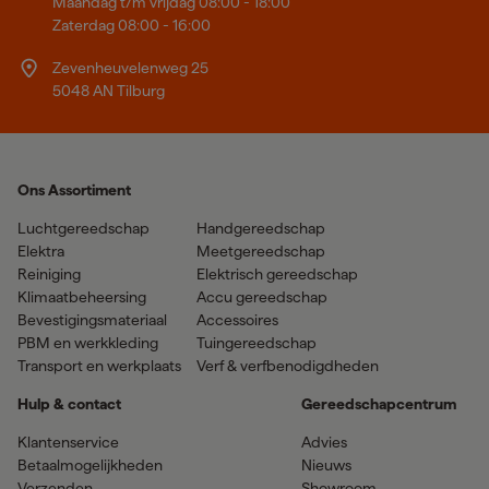
Maandag t/m vrijdag 08:00 - 18:00
Zaterdag 08:00 - 16:00
Zevenheuvelenweg 25
5048 AN Tilburg
Ons Assortiment
Luchtgereedschap
Handgereedschap
Elektra
Meetgereedschap
Reiniging
Elektrisch gereedschap
Klimaatbeheersing
Accu gereedschap
Bevestigingsmateriaal
Accessoires
PBM en werkkleding
Tuingereedschap
Transport en werkplaats
Verf & verfbenodigdheden
Hulp & contact
Gereedschapcentrum
Klantenservice
Advies
Betaalmogelijkheden
Nieuws
Verzenden
Showroom