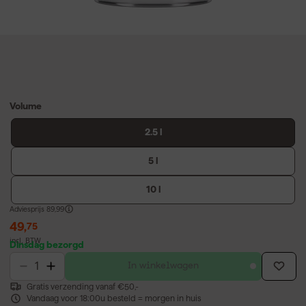
Volume
2.5 l
5 l
10 l
Adviesprijs
89,99
49
,
75
incl. BTW
Dinsdag bezorgd
In winkelwagen
Gratis verzending vanaf €50,-
Vandaag voor 18:00u besteld = morgen in huis