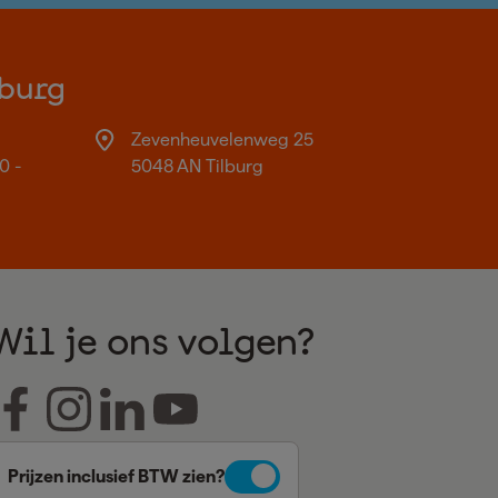
burg
Zevenheuvelenweg 25
0 -
5048 AN Tilburg
Wil je ons volgen?
Prijzen inclusief BTW zien?