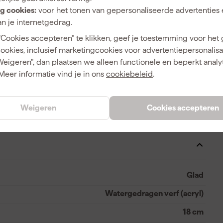
g cookies:
voor het tonen van gepersonaliseerde advertenties 
ls je een egaal en strak resultaat wilt behalen op gladde
n je internetgedrag.
uik met muurverf, latex en watergedragen verfsoorten.
en verdeel je deze gelijkmatig zonder spatten of strepen.
"Cookies accepteren" te klikken, geef je toestemming voor het
 handig is bij grote oppervlakken. De roller is
cookies, inclusief marketingcookies voor advertentiepersonalisat
A
direct aan de slag. Of je nu een kamer opfrist of een
Weigeren", dan plaatsen we alleen functionele en beperkt analy
glad eindresultaat te bereiken.
Meer informatie vind je in ons
cookiebeleid
.
Weigeren
Cookies accepteren
Maxi Antex Platinum
Glad
Watergedragen verf (acryl)
18 cm