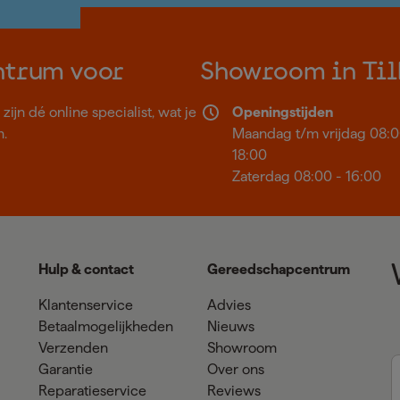
ntrum voor
Showroom in Til
ijn dé online specialist, wat je
Openingstijden
n.
Maandag t/m vrijdag 08:0
18:00
Zaterdag 08:00 - 16:00
Hulp & contact
Gereedschapcentrum
Klantenservice
Advies
Betaalmogelijkheden
Nieuws
Verzenden
Showroom
Garantie
Over ons
Reparatieservice
Reviews