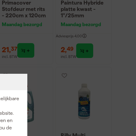
Primacover
Paintura Hybride
Stofdeur met rits
platte kwast -
- 220cm x 120cm
1"/25mm
Maandag bezorgd
Maandag bezorgd
Adviesprijs
4,00
21
,
2
,
37
49
incl. BTW
incl. BTW
elijkbare
ebsite.
ren en
jou de
St. Marc
Rilly Multi