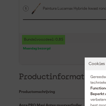
Paintura Lucamax Hybride kwast ron
1
Bundelvoordeel: 0,85
Maandag bezorgd
Cookies
Productinformatie
Gereedsc
techniek
Function
Productomschrijving
Beperkt 
verbetere
best mog
Anza PRO Maxi Antex muurverfroller