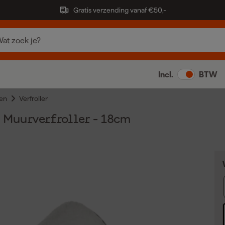
Gratis verzending vanaf €50,-
Incl.
BTW
en
Verfroller
 Muurverfroller - 18cm