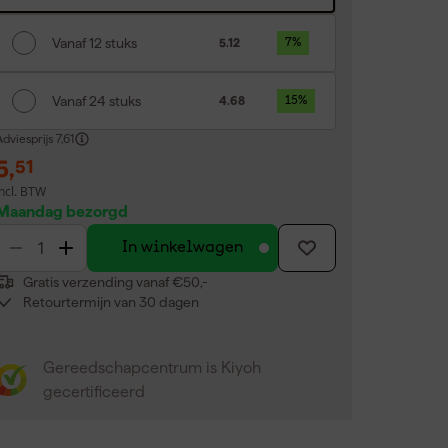
Vanaf 12 stuks
5.12
7
%
Vanaf 24 stuks
4.68
15
%
dviesprijs
7,61
5
,
51
incl. BTW
Maandag bezorgd
In winkelwagen
Gratis verzending vanaf €50,-
Retourtermijn van 30 dagen
Gereedschapcentrum is Kiyoh
gecertificeerd