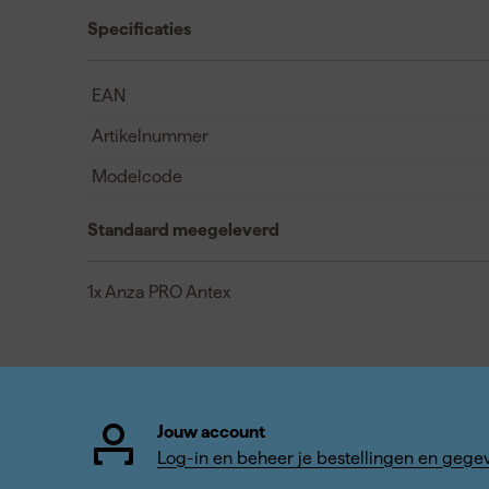
Specificaties
EAN
Artikelnummer
Modelcode
Standaard meegeleverd
1x Anza PRO Antex
Jouw account
Log-in en beheer je bestellingen en gege