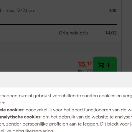
d - maat12/2,5cm
5,19
Originele prijs
14,02
13
,
17
incl. BTW
hapcentrum.nl gebruikt verschillende soorten cookies en verg
en:
ele cookies:
noodzakelijk voor het goed functioneren van de w
analytische cookies:
om het gebruik van de website te analyse
n, zonder persoonlijke profielen aan te leggen. Dit biedt voor 
elijke gebruikerservaring.