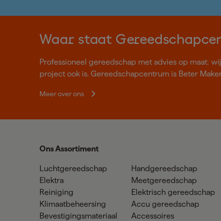
Waar staat Gereedschapce
Professioneel gereedschap met advies op maat: wij z
project ook is. Gereedschapcentrum is Beter Make
Meer over ons
Ons Assortiment
Luchtgereedschap
Handgereedschap
Elektra
Meetgereedschap
Reiniging
Elektrisch gereedschap
Klimaatbeheersing
Accu gereedschap
Bevestigingsmateriaal
Accessoires