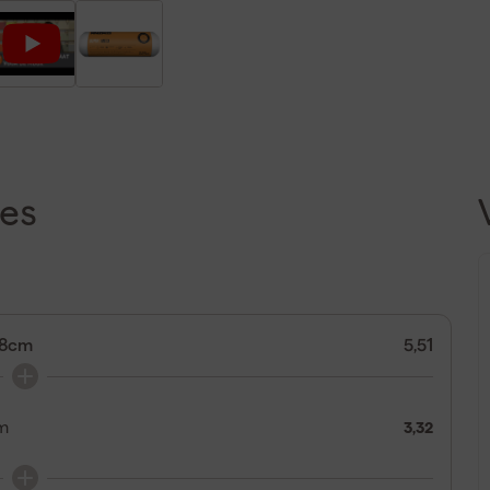
es
18cm
5,51
cm
3,32