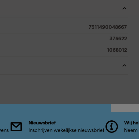
7311490048667
375622
1068012
Nieuwsbrief
Wij he
vens
Inschrijven wekelijkse nieuwsbrief
Neem c