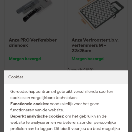
Anza PRO Verfkrabber
Anza Verfrooster t.b.v.
driehoek
verfemmers M -
22x25cm
Morgen bezorgd
Morgen bezorgd
Adviesprijs
0,85
Cookies
45
,
0
,
38
75
incl. BTW
incl. BTW
Gereedschapcentrum.nl gebruikt verschillende soorten
Vergelijk
Vergelijk
cookies en vergelijkbare technieken:
Functionele cookies:
noodzakelijk voor het goed
functioneren van de website.
Beperkt analytische cookies:
om het gebruik van de
website te analyseren en verbeteren, zonder persoonlijke
profielen aan te leggen. Dit biedt voor jou de best mogelijke