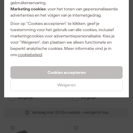
gebruikerservaring.
Marketing cookies:
voor het tonen van gepersonaliseerde
advertenties en het volgen van je internetgedrag.
Door op "Cookies accepteren" te klikken, geef je
toestemming voor het gebruik van alle cookies, inclusief
marketingcookies voor advertentiepersonalisatie. Kies je
Anza Verfbak/Rollerbak
Anza PRO Vervangmes
voor "Weigeren", dan plaatsen we alleen functionele en
Verfkrabber PROF maxi
beperkt analytische cookies. Meer informatie vind je in
of ERGO - 50mm
ons
cookiebeleid
.
Morgen bezorgd
Morgen bezorgd
Afgelopen 30 dgn
0,89
Cookies accepteren
0
,
19
,
85
96
Weigeren
incl. BTW
incl. BTW
Vergelijk
Vergelijk
Vandaag voor 22:00u besteld = morgen in huis