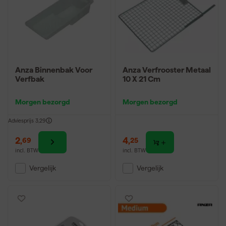
Anza Binnenbak Voor
Anza Verfrooster Metaal
Verfbak
10 X 21 Cm
Morgen bezorgd
Morgen bezorgd
Adviesprijs
3,29
2
,
4
,
69
25
incl. BTW
incl. BTW
Vergelijk
Vergelijk