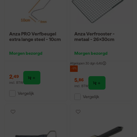
Anza PRO Verfbeugel
Anza Verfrooster -
extra lange steel - 10cm
metaal - 26x30cm
Morgen bezorgd
Morgen bezorgd
Afgelopen 30 dgn
6,45
-9%
2
,
49
5
,
86
incl. BTW
incl. BTW
Vergelijk
Vergelijk