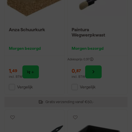
Anza Schuurkurk
Paintura
Wegwerpkwast
Morgen bezorgd
Morgen bezorgd
Adviesprijs
0,97
1
,
0
,
49
87
incl. BTW
incl. BTW
Vergelijk
Vergelijk
Gratis verzending vanaf €50,-