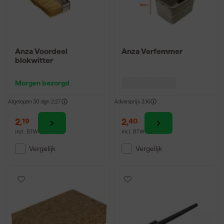
Anza Voordeel
Anza Verfemmer
blokwitter
Morgen bezorgd
Afgelopen 30 dgn
2,27
Adviesprijs
3,16
2
,
2
,
19
40
incl. BTW
incl. BTW
Vergelijk
Vergelijk