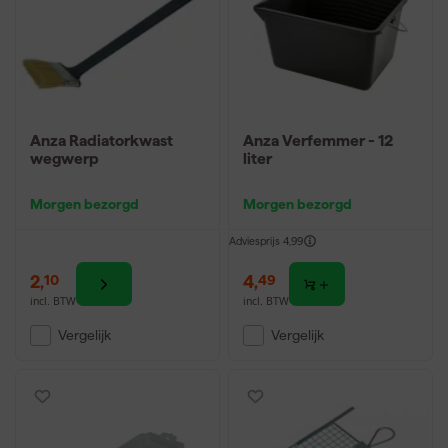
Anza Radiatorkwast
Anza Verfemmer - 12
wegwerp
liter
Morgen bezorgd
Morgen bezorgd
Adviesprijs
4,99
2
,
4
,
10
49
incl. BTW
incl. BTW
Vergelijk
Vergelijk