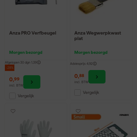
Anza PRO Verfbeugel
Anza Wegwerpkwast
plat
Morgen bezorgd
Morgen bezorgd
Afgelopen 30 dgn
1,39
Adviesprijs
4,92
-28%
0
,
88
0
,
99
incl. BTW
incl. BTW
Vergelijk
Vergelijk