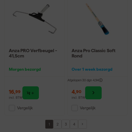
Anza PRO Verfbeugel -
Anza Pro Classic Soft
41,5cm
Rond
Morgen bezorgd
Over 1 week bezorgd
Afgelopen 30 dgn
4,94
16
,
4
,
99
90
incl. BTW
incl. BTW
Vergelijk
Vergelijk
1
2
3
4