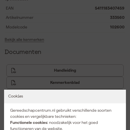
oplossing.
EAN
5411183407459
Artikelnummer
333560
Modelcode
102600
Bekijk alle kenmerken
Documenten
Handleiding
Kenmerkenblad
Veiligheidsblad
Cookies
Gereedschapcentrum.nl gebruikt verschillende soorten
cookies en vergelijkbare technieken:
Vaak gekocht met
Functionele cookies:
noodzakelijk voor het goed
functioneren van de website.