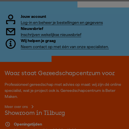
Jouw account
Log-in en beheer je bestellingen en gegevens
Nieuwsbrief
Inschrijven wekelijkse nieuwsbrief
Wij helpen je graag
Neem contact op met één van onze specialisten.
Waar staat Gereedschapcentrum voor
Professioneel gereedschap met advies op maat: wij zijn dé online
specialist, wat je project ook is. Gereedschapcentrum is Beter
Maken.
Meer over ons
Showroom in Tilburg
Openingstijden