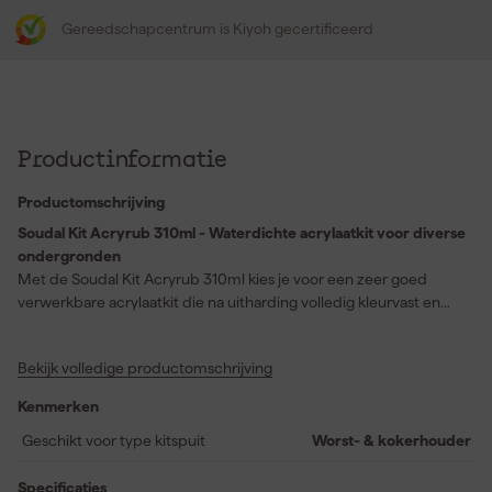
Gereedschapcentrum is Kiyoh gecertificeerd
Productinformatie
Productomschrijving
Soudal Kit Acryrub 310ml - Waterdichte acrylaatkit voor diverse
ondergronden
Met de Soudal Kit Acryrub 310ml kies je voor een zeer goed
verwerkbare acrylaatkit die na uitharding volledig kleurvast en
waterdicht is. Dit maakt het product bij uitstek geschikt voor het
afdichten van voegen en naden, zowel binnen als buiten. Dankzij
Bekijk volledige productomschrijving
de uitstekende hechting op vele poreuze oppervlakken en
aluminium, kun je deze kit breed inzetten bij uiteenlopende
Kenmerken
klussen. Na uitharding is de kit eenvoudig te overschilderen,
waardoor je moeiteloos een nette afwerking realiseert die perfect
Geschikt voor type kitspuit
Worst- & kokerhouder
aansluit bij jouw project. Of je nu renovaties uitvoert of nieuwe
voegen aanbrengt, deze kit biedt een betrouwbare en duurzame
Specificaties