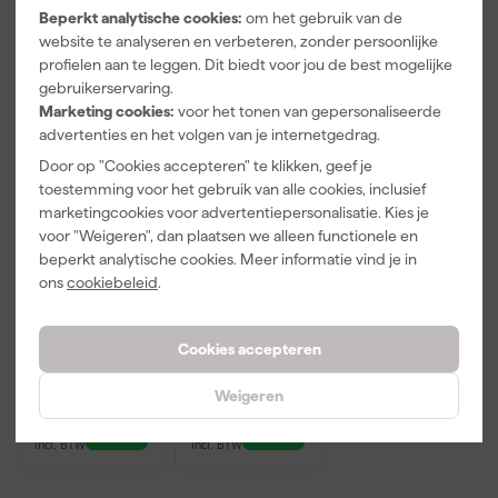
Beperkt analytische cookies:
om het gebruik van de
website te analyseren en verbeteren, zonder persoonlijke
profielen aan te leggen. Dit biedt voor jou de best mogelijke
gebruikerservaring.
Marketing cookies:
voor het tonen van gepersonaliseerde
advertenties en het volgen van je internetgedrag.
Door op "Cookies accepteren" te klikken, geef je
toestemming voor het gebruik van alle cookies, inclusief
marketingcookies voor advertentiepersonalisatie. Kies je
voor "Weigeren", dan plaatsen we alleen functionele en
Soudal
Soudal
Spatelset Kit
afstrijkmiddel
beperkt analytische cookies. Meer informatie vind je in
afstrijkset - 4
- 1 liter
ons
cookiebeleid
.
stuks
Morgen
Morgen
bezorgd
bezorgd
Cookies accepteren
Weigeren
11
,
7
,
29
96
incl. BTW
incl. BTW