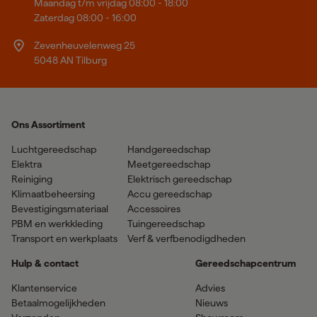
Maandag t/m vrijdag 08:00 - 18:00
Zaterdag 08:00 - 16:00
Zevenheuvelenweg 25
5048 AN Tilburg
Ons Assortiment
Luchtgereedschap
Handgereedschap
Elektra
Meetgereedschap
Reiniging
Elektrisch gereedschap
Klimaatbeheersing
Accu gereedschap
Bevestigingsmateriaal
Accessoires
PBM en werkkleding
Tuingereedschap
Transport en werkplaats
Verf & verfbenodigdheden
Hulp & contact
Gereedschapcentrum
Klantenservice
Advies
Betaalmogelijkheden
Nieuws