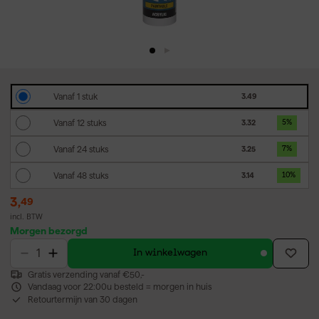
Vanaf 1 stuk
3.49
Vanaf 12 stuks
3.32
5
%
Vanaf 24 stuks
3.25
7
%
Vanaf 48 stuks
3.14
10
%
3
,
49
incl. BTW
Morgen bezorgd
In winkelwagen
Gratis verzending vanaf €50,-
Vandaag voor 22:00u besteld = morgen in huis
Retourtermijn van 30 dagen