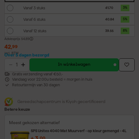
Vanaf 3 stuks
41.70
3
%
Vanaf 6 stuks
40.84
5
%
Vanaf 12 stuks
39.55
8
%
Adviesprijs
54,89
42
,
99
incl. BTW
Over 5 dagen bezorgd
In winkelwagen
Gratis verzending vanaf €50,-
Vandaag voor 22:00u besteld = morgen in huis
Retourtermijn van 30 dagen
Gereedschapcentrum is Kiyoh gecertificeerd
Betere keuze
Meest gekozen alternatief
SPS Unitex 4040 Mat Muurverf - op kleur gemengd - 4L
+
3
,
00