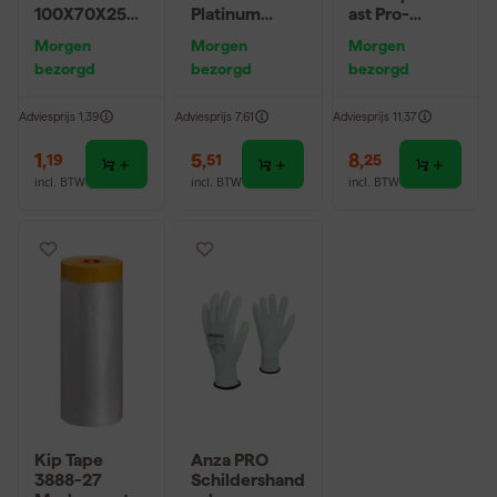
100X70X25m
Platinum
ast Pro-
m Sk 500
Muurverfrolle
Hybrid 2020 -
Morgen
Morgen
Morgen
P220
r - 18cm
10 (2cm)
bezorgd
bezorgd
bezorgd
Adviesprijs
1,39
Adviesprijs
7,61
Adviesprijs
11,37
1
,
5
,
8
,
19
51
25
incl. BTW
incl. BTW
incl. BTW
Kip Tape
Anza PRO
3888-27
Schildershand