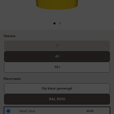
Volume
1 l
4 l
10 l
Kleurnaam
Op kleur gemengd
RAL 9010
Vanaf 1 stuk
42.99