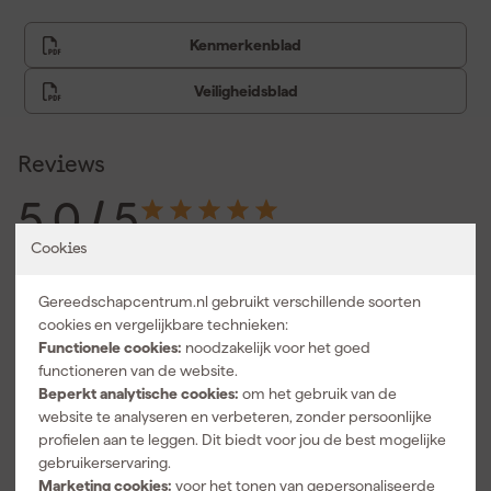
Kenmerkenblad
Veiligheidsblad
Reviews
5.0
/ 5
2 reviews
Cookies
5 sterren
2
4 sterren
0
Gereedschapcentrum.nl gebruikt verschillende soorten
3 sterren
0
cookies en vergelijkbare technieken:
2 sterren
0
Functionele cookies:
noodzakelijk voor het goed
1 ster
0
functioneren van de website.
Beperkt analytische cookies:
om het gebruik van de
5.0
geverifieerd
website te analyseren en verbeteren, zonder persoonlijke
-
profielen aan te leggen. Dit biedt voor jou de best mogelijke
24-1-2024
gebruikerservaring.
Marketing cookies:
voor het tonen van gepersonaliseerde