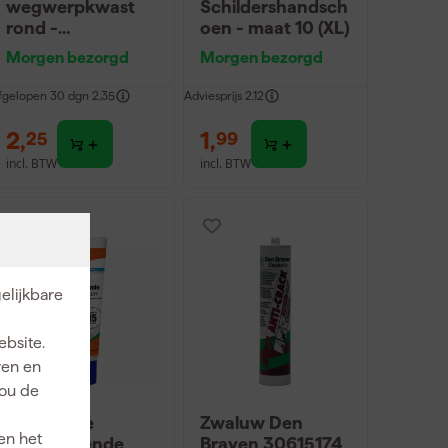
wegwerpkwast
Schildershandsch
rond -
oen - maat 10 (XL)
maat10/2cm
Morgen bezorgd
Morgen bezorgd
fgelopen 30 dgn
2,35
Adviesprijs
2,12
2
,
1
,
25
99
incl. BTW
incl. BTW
elijkbare
ebsite.
ren en
jou de
Alabastine
Zwaluw Den
en het
Sneldrogende
Braven 30615174