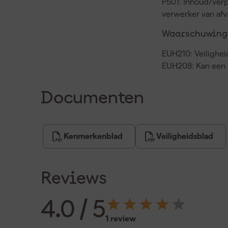
P501: Inhoud/verp
verwerker van af
Waarschuwinge
EUH210: Veilighei
EUH208: Kan een a
Documenten
Kenmerkenblad
Veiligheidsblad
Reviews
4.0
/ 5
1 review