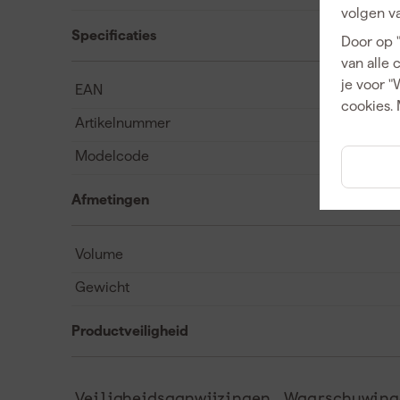
volgen va
Specificaties
Door op 
van alle 
je voor "
EAN
cookies. 
Artikelnummer
Modelcode
Afmetingen
Volume
Gewicht
Productveiligheid
Veiligheidsaanwijzingen
Waarschuwinge