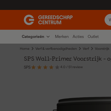
Categorieën
Merken
Acties
Outlet
Home
Verf & verfbenodigdheden
Verf
Voorstrijk
SPS Wall-Primer Voorstrijk - o
4.0
/ 5
1 review
SPS