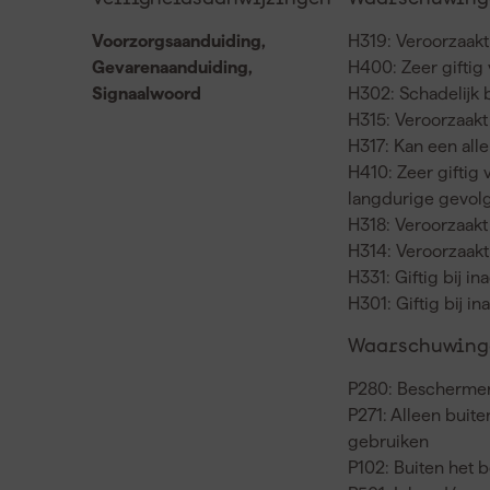
Voorzorgsaanduiding,
H319: Veroorzaakt 
Gevarenaanduiding,
H400: Zeer giftig
Signaalwoord
H302: Schadelijk b
H315: Veroorzaakt 
H317: Kan een all
H410: Zeer giftig
langdurige gevol
H318: Veroorzaakt 
H314: Veroorzaak
H331: Giftig bij i
H301: Giftig bij 
Waarschuwinge
P280: Beschermen
P271: Alleen buit
gebruiken
P102: Buiten het 