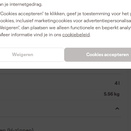
n je internetgedrag.
"Cookies accepteren" te klikken, geef je toestemming voor het
cookies, inclusief marketingcookies voor advertentiepersonalisat
A
Weigeren", dan plaatsen we alleen functionele en beperkt analy
8711429149295
Meer informatie vind je in ons
cookiebeleid
.
343166
10315726
Weigeren
Cookies accepteren
4 l
5.56 kg
n (H-zinnen)