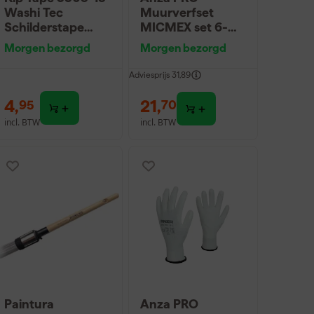
Washi Tec
Muurverfset
Schilderstape
MICMEX set 6-
Gold - 18mm x
delig
Morgen bezorgd
Morgen bezorgd
50m
Adviesprijs
31,89
4
,
21
,
95
70
incl. BTW
incl. BTW
Paintura
Anza PRO