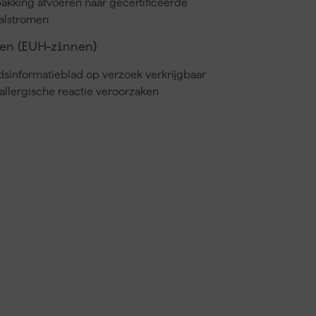
akking afvoeren naar gecertificeerde
valstromen
n (EUH-zinnen)
dsinformatieblad op verzoek verkrijgbaar
llergische reactie veroorzaken