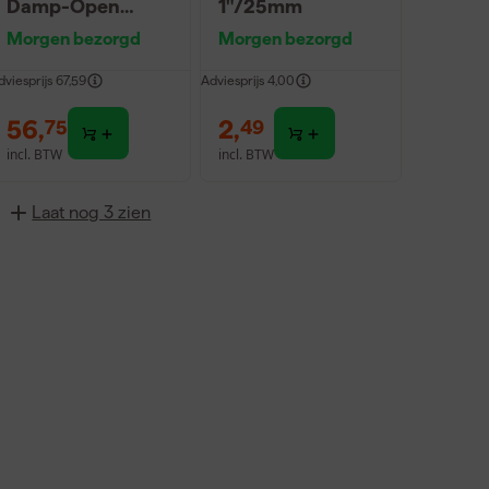
Damp-Open
1"/25mm
Afdekvlies - 25 x
Morgen bezorgd
Morgen bezorgd
1m
dviesprijs
67,59
Adviesprijs
4,00
56
,
2
,
75
49
incl. BTW
incl. BTW
Laat nog 3 zien