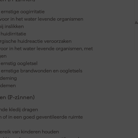
ernstige oogirritatie
 voor in het water levende organismen
A
ij inslikken
huidirritatie
ergische huidreactie veroorzaken
 voor in het water levende organismen, met
gen
ernstig oogletsel
t ernstige brandwonden en oogletsels
nademing
inademen
n (P-zinnen)
de kledij dragen
en of in een goed geventileerde ruimte
bereik van kinderen houden