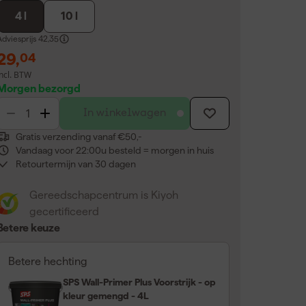
4 l
10 l
dviesprijs
42,35
29
,
04
incl. BTW
Morgen bezorgd
In winkelwagen
Gratis verzending vanaf €50,-
Vandaag voor 22:00u besteld = morgen in huis
Retourtermijn van 30 dagen
Gereedschapcentrum is Kiyoh
gecertificeerd
Betere keuze
Betere hechting
SPS Wall-Primer Plus Voorstrijk - op
kleur gemengd - 4L