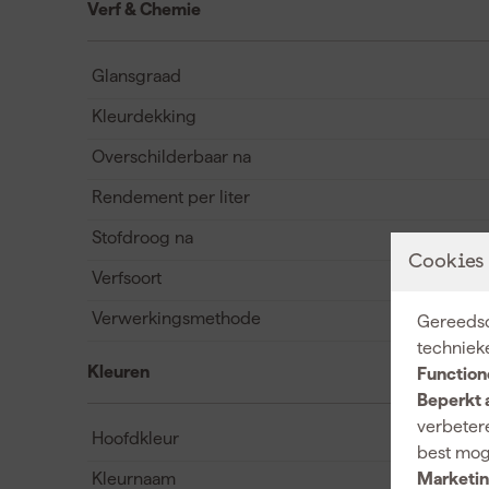
Verf & Chemie
Glansgraad
Kleurdekking
Overschilderbaar na
Rendement per liter
Stofdroog na
Cookies
Verfsoort
Verwerkingsmethode
Gereedsc
techniek
Kleuren
Function
Beperkt 
verbetere
Hoofdkleur
best mog
Kleurnaam
Marketin