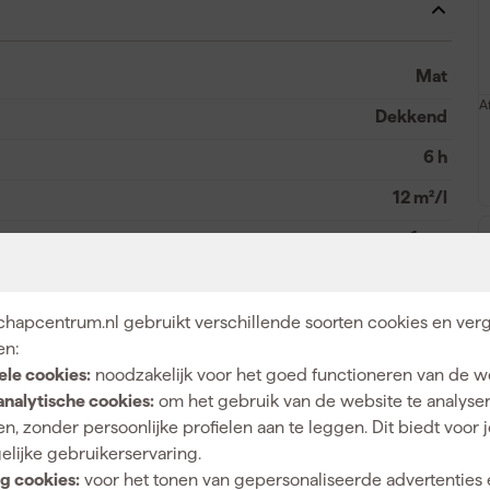
Mat
A
Dekkend
6 h
12 m²/l
1 uur
Waterbasis (acryl)
Kwast, Roller, Verfspuit
hapcentrum.nl gebruikt verschillende soorten cookies en verg
en:
ele cookies:
noodzakelijk voor het goed functioneren van de w
analytische cookies:
om het gebruik van de website te analyse
n, zonder persoonlijke profielen aan te leggen. Dit biedt voor 
Mengverf
elijke gebruikerservaring.
g cookies:
voor het tonen van gepersonaliseerde advertenties 
Op kleur gemengd