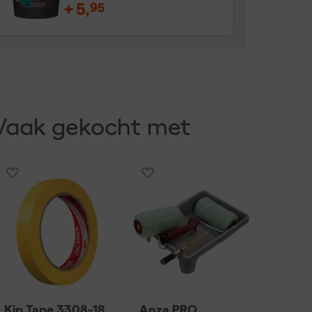
+
5
,
95
Vaak gekocht met
Kip Tape 3308-18
Anza PRO