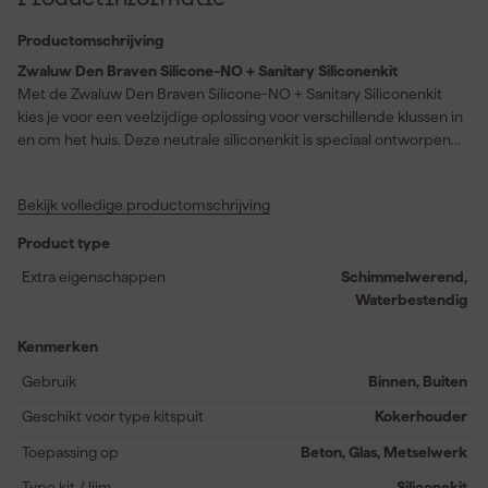
Productomschrijving
Zwaluw Den Braven Silicone-NO + Sanitary Siliconenkit
Met de Zwaluw Den Braven Silicone-NO + Sanitary Siliconenkit
kies je voor een veelzijdige oplossing voor verschillende klussen in
en om het huis. Deze neutrale siliconenkit is speciaal ontworpen
voor sanitair-, beglazings- en gevelvoegen en hardt onder invloed
van luchtvochtigheid uit tot een duurzaam elastisch rubber.
Bekijk volledige productomschrijving
Geniet van blijvende elasticiteit en profiteer van
schimmelbestendigheid, waardoor het uitermate geschikt is voor
Product type
vochtige ruimtes zoals badkamers en keukens. Dankzij de
uitstekende UV-, water- en weerbestendigheid blijft de kit
Extra eigenschappen
Schimmelwerend,
langdurig goed, zelfs bij wisselende weersomstandigheden. Het
Waterbestendig
brede hechtingsspectrum zorgt ervoor dat de kit zonder primer
in de meeste situaties te gebruiken is, zowel binnen als buiten.
Kenmerken
Gebruik deze universele bouw siliconenkit voor een nette en
Gebruik
Binnen, Buiten
betrouwbare afwerking van allerlei voegen en naden.
Geschikt voor type kitspuit
Kokerhouder
Toepassing op
Beton, Glas, Metselwerk
Type kit / lijm
Siliconekit