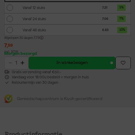
Vanaf 12 stuks
7.21
5
%
Vanaf 24 stuks
7.06
7
%
Vanaf 48 stuks
6.83
10
%
Afgelopen 30 dagen
7,79
7
,
59
incl. BTW
Morgen bezorgd
In winkelwagen
Gratis verzending vanaf €50,-
Vandaag voor 18:00u besteld = morgen in huis
Retourtermijn van 30 dagen
Gereedschapcentrum is Kiyoh gecertificeerd
Productinformatie