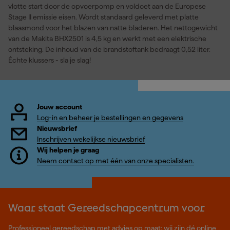
vlotte start door de opvoerpomp en voldoet aan de Europese
Stage II emissie eisen. Wordt standaard geleverd met platte
blaasmond voor het blazen van natte bladeren. Het nettogewicht
van de Makita BHX2501 is 4,5 kg en werkt met een elektrische
ontsteking. De inhoud van de brandstoftank bedraagt 0,52 liter.
Échte klussers - sla je slag!
Jouw account
Log-in en beheer je bestellingen en gegevens
Nieuwsbrief
Inschrijven wekelijkse nieuwsbrief
Wij helpen je graag
Neem contact op met één van onze specialisten.
Waar staat Gereedschapcentrum voor
Professioneel gereedschap met advies op maat: wij zijn dé online