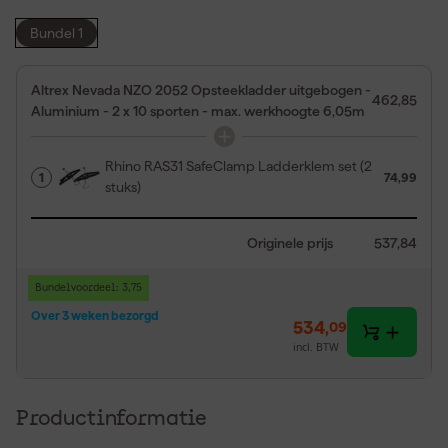
Bundel 1
Altrex Nevada NZO 2052 Opsteekladder uitgebogen -
462,85
Aluminium - 2 x 10 sporten - max. werkhoogte 6,05m
Rhino RAS31 SafeClamp Ladderklem set (2
1
74,99
stuks)
Originele prijs
537,84
Bundelvoordeel: 3,75
Over 3 weken bezorgd
534
,
09
incl. BTW
Productinformatie