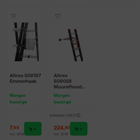
Altrex 509197
Altrex
Emmerhaak
509058
Muurafhoude
r met
Morgen
Morgen
toprollen en
bezorgd
bezorgd
bakje
Adviesprijs
238,37
7
,
224
,
64
80
incl. BTW
incl. BTW