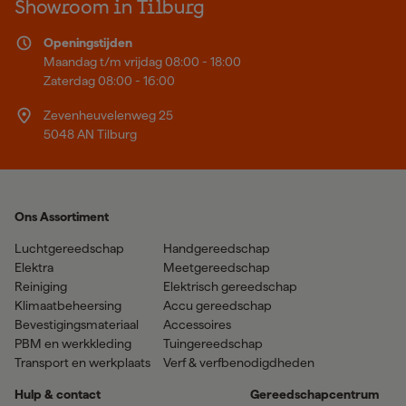
Showroom in Tilburg
Openingstijden
Maandag t/m vrijdag 08:00 - 18:00
Zaterdag 08:00 - 16:00
Zevenheuvelenweg 25
5048 AN Tilburg
Ons Assortiment
Luchtgereedschap
Handgereedschap
Elektra
Meetgereedschap
Reiniging
Elektrisch gereedschap
Klimaatbeheersing
Accu gereedschap
Bevestigingsmateriaal
Accessoires
PBM en werkkleding
Tuingereedschap
Transport en werkplaats
Verf & verfbenodigdheden
Hulp & contact
Gereedschapcentrum