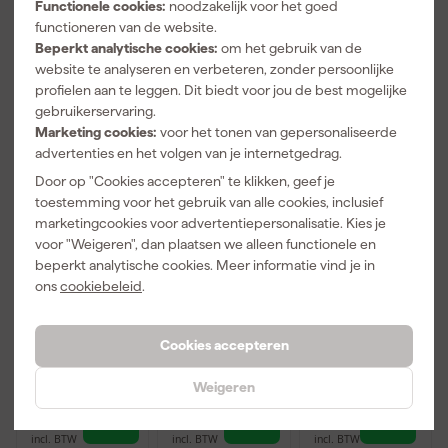
incl. BTW
incl. BTW
incl. BTW
Functionele cookies:
noodzakelijk voor het goed
functioneren van de website.
Beperkt analytische cookies:
om het gebruik van de
website te analyseren en verbeteren, zonder persoonlijke
profielen aan te leggen. Dit biedt voor jou de best mogelijke
gebruikerservaring.
Marketing cookies:
voor het tonen van gepersonaliseerde
advertenties en het volgen van je internetgedrag.
Door op "Cookies accepteren" te klikken, geef je
toestemming voor het gebruik van alle cookies, inclusief
marketingcookies voor advertentiepersonalisatie. Kies je
voor "Weigeren", dan plaatsen we alleen functionele en
Altrex 228011
Altrex 229001
Altrex
beperkt analytische cookies. Meer informatie vind je in
Ladderborgse
Ladder
509023
ons
cookiebeleid
.
t voor
nokhaak
Laddermat -
Ladderuitstap
130cm
Morgen
Dinsdag
Morgen
bezorgd
bezorgd
bezorgd
Cookies accepteren
Adviesprijs
444,07
Weigeren
233
,
402
,
81
,
59
34
07
incl. BTW
incl. BTW
incl. BTW