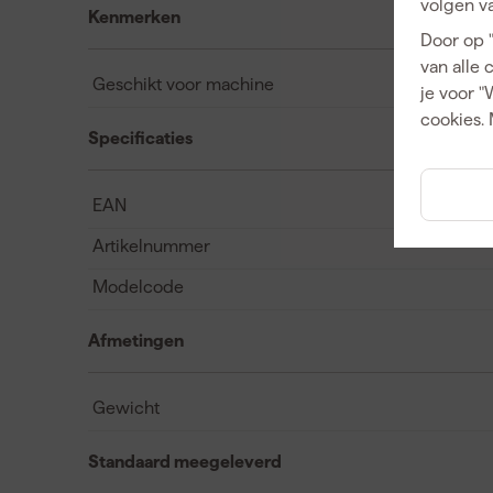
volgen va
Kenmerken
Door op 
van alle 
Geschikt voor machine
je voor "
cookies. 
Specificaties
EAN
Artikelnummer
Modelcode
Afmetingen
Gewicht
Standaard meegeleverd