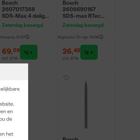
Bosch
Bosch
2607017368
2608690167
SDS-Max 4 delige
SDS-max RTec
Beitelset
Speed Puntbeitel
Zaterdag bezorgd
Zaterdag bezorgd
- 400mm
dviesprijs
121,47
Afgelopen 30 dgn
26,96
69
,
26
,
09
49
incl. BTW
incl. BTW
elijkbare
ebsite.
ren en
jou de
en het
Bosch
Bosch