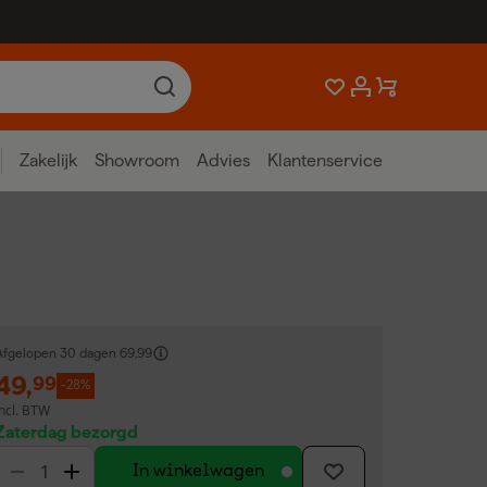
Zakelijk
Showroom
Advies
Klantenservice
Afgelopen 30 dagen
69,99
49
,
99
-28%
incl. BTW
Zaterdag bezorgd
In winkelwagen