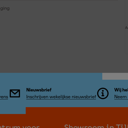
iging
A
Nieuwsbrief
Wij he
vens
Inschrijven wekelijkse nieuwsbrief
Neem c