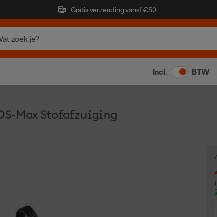
Gratis verzending vanaf €50,-
Incl.
BTW
S-Max Stofafzuiging