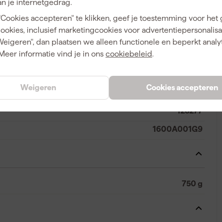
n je internetgedrag.
"Cookies accepteren" te klikken, geef je toestemming voor het
cookies, inclusief marketingcookies voor advertentiepersonalisat
Breekhamer
Weigeren", dan plaatsen we alleen functionele en beperkt analy
Meer informatie vind je in ons
cookiebeleid
.
A
Weigeren
Cookies accepteren
3165140760621
128277
1600A001G9
750 g