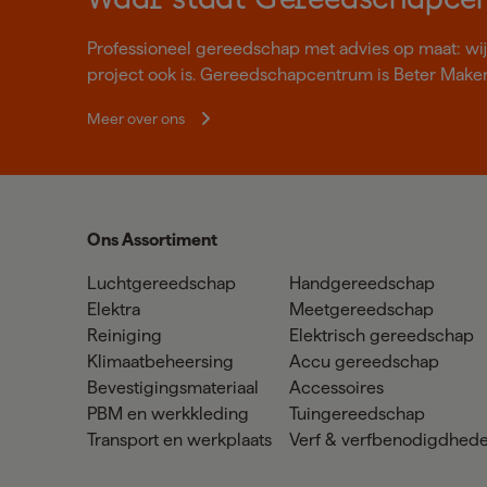
Waar staat Gereedschapce
Professioneel gereedschap met advies op maat: wij z
project ook is. Gereedschapcentrum is Beter Make
Meer over ons
Ons Assortiment
Luchtgereedschap
Handgereedschap
Elektra
Meetgereedschap
Reiniging
Elektrisch gereedschap
Klimaatbeheersing
Accu gereedschap
Bevestigingsmateriaal
Accessoires
PBM en werkkleding
Tuingereedschap
Transport en werkplaats
Verf & verfbenodigdhed