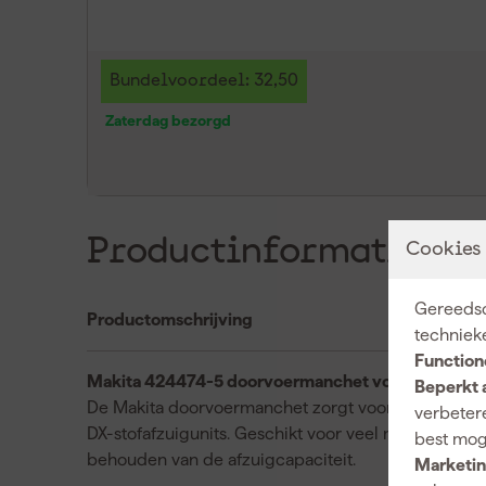
Bundelvoordeel: 32,50
Zaterdag bezorgd
Productinformatie
Cookies
Gereedsc
Productomschrijving
techniek
Function
Makita 424474-5 doorvoermanchet voor DX02 en
Beperkt 
De Makita doorvoermanchet zorgt voor een luchtdic
verbetere
DX-stofafzuigunits. Geschikt voor veel modellen, w
best mog
behouden van de afzuigcapaciteit.
Marketin