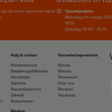
ntrum voor
Showroom in Til
ijn dé online specialist, wat je
Openingstijden
n.
Maandag t/m vrijdag 08:0
18:00
Zaterdag 08:00 - 16:00
Hulp & contact
Gereedschapcentrum
Klantenservice
Advies
Betaalmogelijkheden
Nieuws
Verzenden
Showroom
Garantie
Over ons
Reparatieservice
Reviews
Zakelijk
Vacatures
en
Retourneren
Merken