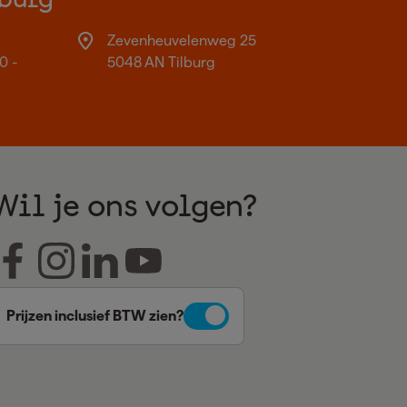
burg
Zevenheuvelenweg 25
0 -
5048 AN Tilburg
Wil je ons volgen?
Prijzen inclusief BTW zien?