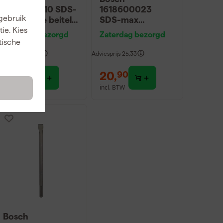
1618600210 SDS-
1618600023
 gebruik
max Platte beitel -
SDS-max
280 x 25mm
Puntbeitel -
ie. Kies
Zaterdag bezorgd
Zaterdag bezorgd
280mm
tische
dviesprijs
25,33
Adviesprijs
25,33
20
,
20
,
64
90
incl. BTW
incl. BTW
Bosch