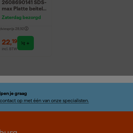
2608690141 SDS-
max Platte beitel -
400 x 25mm
Zaterdag bezorgd
dviesprijs
28,92
22
,
19
incl. BTW
lpen je graag
ontact op met één van onze specialisten.