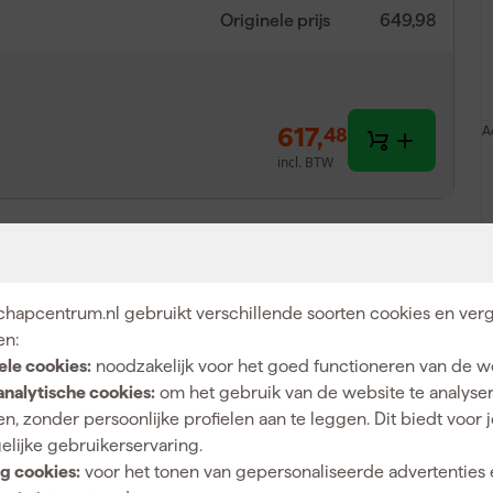
Originele prijs
649,98
617
,
A
48
incl. BTW
hapcentrum.nl gebruikt verschillende soorten cookies en verg
en:
ele cookies:
noodzakelijk voor het goed functioneren van de w
 DX01
analytische cookies:
om het gebruik van de website te analyse
hte verbinding tussen de stofzuiger en verschillende
n, zonder persoonlijke profielen aan te leggen. Dit biedt voor 
aaronder DX01, DX06 en DX14. Essentieel voor het
elijke gebruikerservaring.
g cookies:
voor het tonen van gepersonaliseerde advertenties 