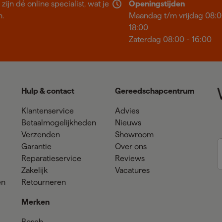
ijn dé online specialist, wat je
Openingstijden
n.
Maandag t/m vrijdag 08:0
18:00
Zaterdag 08:00 - 16:00
Hulp & contact
Gereedschapcentrum
Klantenservice
Advies
Betaalmogelijkheden
Nieuws
Verzenden
Showroom
Garantie
Over ons
Reparatieservice
Reviews
Zakelijk
Vacatures
en
Retourneren
Merken
Bosch