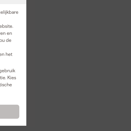
elijkbare
ebsite.
ren en
jou de
en het
 gebruik
ie. Kies
tische