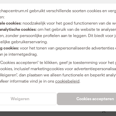
hapcentrum.nl gebruikt verschillende soorten cookies en verg
en:
5
ele cookies:
noodzakelijk voor het goed functioneren van de w
analytische cookies:
om het gebruik van de website te analyse
Stofzuiger
n, zonder persoonlijke profielen aan te leggen. Dit biedt voor 
Fleece
elijke gebruikerservaring.
g cookies:
voor het tonen van gepersonaliseerde advertenties 
M-klasse
n je internetgedrag.
"Cookies accepteren" te klikken, geef je toestemming voor het
cookies, inclusief marketingcookies voor advertentiepersonalisat
Weigeren", dan plaatsen we alleen functionele en beperkt analy
3165140605779
Meer informatie vind je in ons
cookiebeleid
.
106885
Weigeren
Cookies accepteren
2605411229