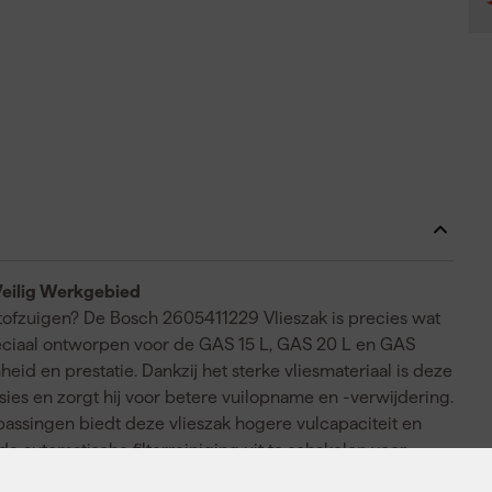
Veilig Werkgebied
stofzuigen? De Bosch 2605411229 Vlieszak is precies wat
 speciaal ontworpen voor de GAS 15 L, GAS 20 L en GAS
id en prestatie. Dankzij het sterke vliesmateriaal is deze
ies en zorgt hij voor betere vuilopname en -verwijdering.
passingen biedt deze vlieszak hogere vulcapaciteit en
de automatische filterreiniging uit te schakelen voor
lieszak houd je je werkplek moeiteloos schoon en veilig.