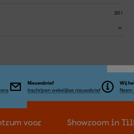
20 l
Nieuwsbrief
Wij he
vens
Inschrijven wekelijkse nieuwsbrief
Neem c
ntrum voor
Showroom in Til