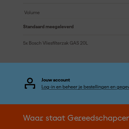
Volume
Standaard meegeleverd
5x Bosch Vliesfilterzak GAS 20L
Jouw account
Log-in en beheer je bestellingen en gege
Waar staat Gereedschapce