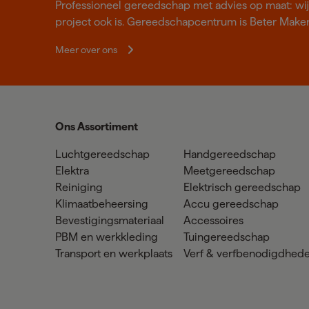
Professioneel gereedschap met advies op maat: wij z
project ook is. Gereedschapcentrum is Beter Make
Meer over ons
Ons Assortiment
Luchtgereedschap
Handgereedschap
Elektra
Meetgereedschap
Reiniging
Elektrisch gereedschap
Klimaatbeheersing
Accu gereedschap
Bevestigingsmateriaal
Accessoires
PBM en werkkleding
Tuingereedschap
Transport en werkplaats
Verf & verfbenodigdhed