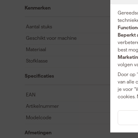
Kenmerken
Gereedsc
techniek
Aantal stuks
Function
Beperkt 
Geschikt voor machine
verbetere
Materiaal
best mog
Marketin
Stofklasse
volgen va
Door op 
Specificaties
van alle 
je voor "
EAN
cookies. 
Artikelnummer
Modelcode
Afmetingen