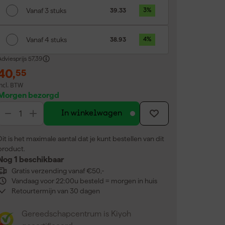
Vanaf 3 stuks
39.33
3
%
Vanaf 4 stuks
38.93
4
%
dviesprijs
57,39
40
,
55
incl. BTW
Morgen bezorgd
In winkelwagen
Dit is het maximale aantal dat je kunt bestellen van dit
product.
Nog 1 beschikbaar
Gratis verzending vanaf €50,-
Vandaag voor 22:00u besteld = morgen in huis
Retourtermijn van 30 dagen
Gereedschapcentrum is Kiyoh