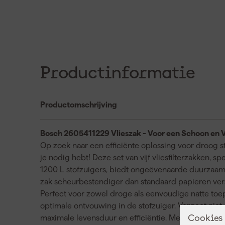
Productinformatie
Productomschrijving
Bosch 2605411229 Vlieszak - Voor een Schoon en 
Op zoek naar een efficiënte oplossing voor droog 
je nodig hebt! Deze set van vijf vliesfilterzakken,
1200 L stofzuigers, biedt ongeëvenaarde duurzaamhe
zak scheurbestendiger dan standaard papieren vers
Perfect voor zowel droge als eenvoudige natte toe
optimale ontvouwing in de stofzuiger. Vergeet niet 
maximale levensduur en efficiëntie. Met de Bosch v
Cookies