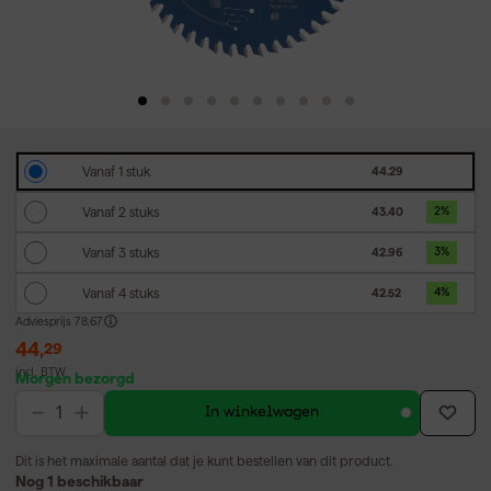
Vanaf 1 stuk
44.29
Vanaf 2 stuks
43.40
2
%
Vanaf 3 stuks
42.96
3
%
Vanaf 4 stuks
42.52
4
%
Adviesprijs
78,67
44
,
29
incl. BTW
Morgen bezorgd
In winkelwagen
Dit is het maximale aantal dat je kunt bestellen van dit product.
Nog 1 beschikbaar