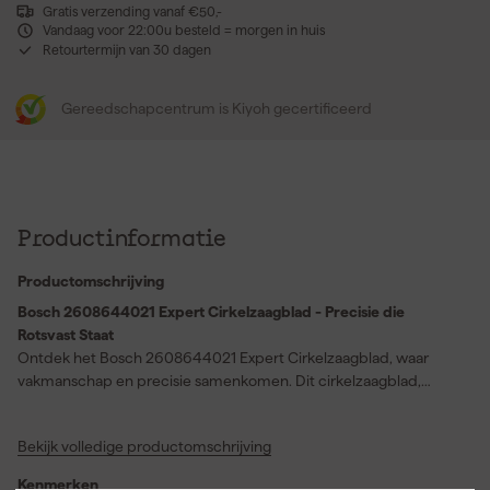
Gratis verzending vanaf €50,-
Vandaag voor 22:00u besteld = morgen in huis
Retourtermijn van 30 dagen
Gereedschapcentrum is Kiyoh gecertificeerd
Productinformatie
Productomschrijving
Bosch 2608644021 Expert Cirkelzaagblad - Precisie die
Rotsvast Staat
Ontdek het Bosch 2608644021 Expert Cirkelzaagblad, waar
vakmanschap en precisie samenkomen. Dit cirkelzaagblad,
uitgerust met een indrukwekkende 48 scherpe tanden, beweegt
moeiteloos door hout en garandeert een strakke en nauwkeurige
Bekijk volledige productomschrijving
snede. Met een diameter van 160mm en een zaagbladdikte van
1,6mm is dit gereedschap jouw betrouwbare partner voor allerlei
Kenmerken