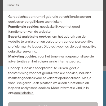
projecten. Het carbide materiaal waaruit het is vervaardigd zorgt
Cookies
voor langdurige scherpte, zodat je lang kunt doorwerken zonder
Aantal tanden
48T
zorgen. Daarnaast past het perfect op machines met een asgat
Asgat
20 mm
van 20mm. Of je nu een professioneel houtbewerker bent of een
Gereedschapcentrum.nl gebruikt verschillende soorten
enthousiaste doe-het-zelver, dit zaagblad levert altijd prestaties
cookies en vergelijkbare technieken:
Diameter zaagblad
160 mm
die boven verwachting zijn. Met zijn duurzame ontwerp en
Functionele cookies:
noodzakelijk voor het goed
Dikte zaagblad
1.6 mm
premium prestaties ga je met dit zaagblad voor ultiem gemak en
functioneren van de website.
betrouwbaarheid.
Beperkt analytische cookies:
om het gebruik van de
Geschikt voor machine
Cirkel- en invalzaag
website te analyseren en verbeteren, zonder persoonlijke
profielen aan te leggen. Dit biedt voor jou de best mogelijke
Bekijk alle kenmerken
gebruikerservaring.
Marketing cookies:
voor het tonen van gepersonaliseerde
advertenties en het volgen van je internetgedrag.
Door op "Cookies accepteren" te klikken, geef je
toestemming voor het gebruik van alle cookies, inclusief
marketingcookies voor advertentiepersonalisatie. Kies je
Jouw account
voor "Weigeren", dan plaatsen we alleen functionele en
Log-in en beheer je bestellingen en gegevens
beperkt analytische cookies. Meer informatie vind je in
Nieuwsbrief
ons
cookiebeleid
.
Inschrijven wekelijkse nieuwsbrief
Wij helpen je graag
Neem contact op met één van onze specialisten.