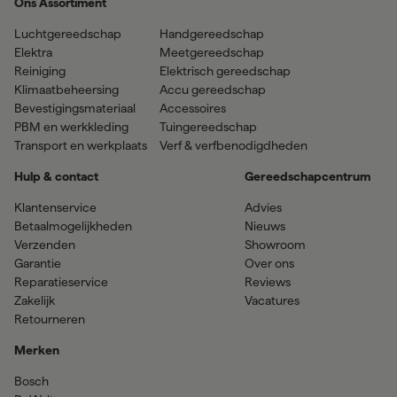
Ons Assortiment
Luchtgereedschap
Handgereedschap
Elektra
Meetgereedschap
Reiniging
Elektrisch gereedschap
Klimaatbeheersing
Accu gereedschap
Bevestigingsmateriaal
Accessoires
PBM en werkkleding
Tuingereedschap
Transport en werkplaats
Verf & verfbenodigdheden
Hulp & contact
Gereedschapcentrum
Klantenservice
Advies
Betaalmogelijkheden
Nieuws
Verzenden
Showroom
Garantie
Over ons
Reparatieservice
Reviews
Zakelijk
Vacatures
Retourneren
Merken
Bosch