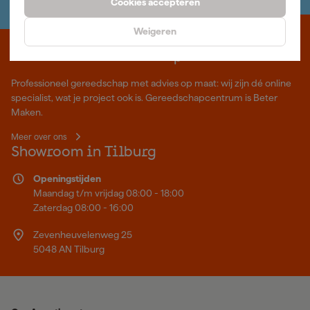
Cookies accepteren
Weigeren
Waar staat Gereedschapcentrum voor
Professioneel gereedschap met advies op maat: wij zijn dé online
specialist, wat je project ook is. Gereedschapcentrum is Beter
Maken.
Meer over ons
Showroom in Tilburg
Openingstijden
Maandag t/m vrijdag 08:00 - 18:00
Zaterdag 08:00 - 16:00
Zevenheuvelenweg 25
5048 AN Tilburg