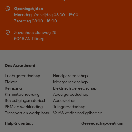
Openingstijden
Maandag t/m vrijdag 08:00 - 18:00
Zaterdag 08:00 - 16:00
Zevenheuvelenweg 25
5048 AN Tilburg
Ons Assortiment
Luchtgereedschap
Handgereedschap
Elektra
Meetgereedschap
Reiniging
Elektrisch gereedschap
Klimaatbeheersing
Accu gereedschap
Bevestigingsmateriaal
Accessoires
PBM en werkkleding
Tuingereedschap
Transport en werkplaats
Verf & verfbenodigdheden
Hulp & contact
Gereedschapcentrum