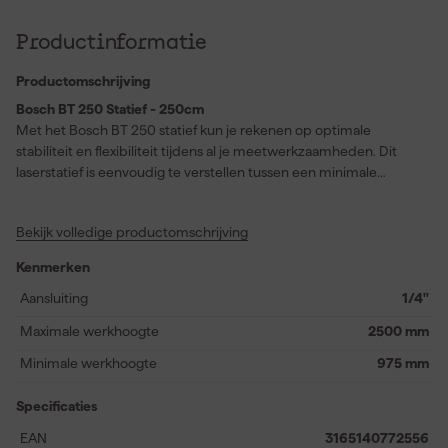
Productinformatie
Productomschrijving
Bosch BT 250 Statief - 250cm
Met het Bosch BT 250 statief kun je rekenen op optimale
stabiliteit en flexibiliteit tijdens al je meetwerkzaamheden. Dit
laserstatief is eenvoudig te verstellen tussen een minimale
werkhoogte van 0,975 meter en een maximale werkhoogte van
2,5 meter. Zo pas je het statief moeiteloos aan elk project aan, of
Bekijk volledige productomschrijving
je nu binnen of buiten werkt. Dankzij de 1/4" aansluiting is het
Bosch BT 250 geschikt voor een breed scala aan laserapparatuur
Kenmerken
en andere meetinstrumenten. Het ontwerp zorgt voor
verhoogde stabiliteit, zodat je altijd nauwkeurig kunt werken
Aansluiting
1/4"
zonder onverwachte bewegingen. De intuïtieve bediening maakt
Maximale werkhoogte
2500 mm
het opzetten en aanpassen bijzonder eenvoudig, zodat je snel
aan de slag kunt en het maximale uit je meetapparatuur haalt.
Minimale werkhoogte
975 mm
Ideaal voor professioneel gebruik waar betrouwbaarheid en
functionaliteit centraal staan.
Specificaties
EAN
3165140772556