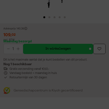
Adviesprijs
140,36
109
,
02
incl. BTW
Maandag bezorgd
In winkelwagen
Dit is het maximale aantal dat je kunt bestellen van dit product.
Nog 1 beschikbaar
Gratis verzending vanaf €50,-
Vandaag besteld = maandag in huis
Retourtermijn van 30 dagen
Gereedschapcentrum is Kiyoh gecertificeerd