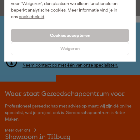
voor "Weigeren", dan plaatsen we alleen functionele en
beperkt analytische cookies. Meer informatie vind je in
ons
cookiebeleid
.
Jouw account
Cookies accepteren
Log-in en beheer je bestellingen en gegevens
Nieuwsbrief
Weigeren
Inschrijven wekelijkse nieuwsbrief
Wij helpen je graag
Neem contact op met één van onze specialisten.
Waar staat Gereedschapcentrum voor
Professioneel gereedschap met advies op maat: wij zijn dé online
specialist, wat je project ook is. Gereedschapcentrum is Beter
Maken.
Meer over ons
Showroom in Tilburg