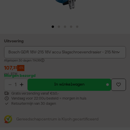
Uitvoering
Bosch GDR 18V-215 18V accu Slagschroevendraaier - 215 Nm
Afgelopen 30 dagen
114,99
107
,
31
-6%
incl. BTW
Morgen bezorgd
In winkelwagen
Gratis verzending vanaf €50,-
Vandaag voor 22:00u besteld = morgen in huis
Retourtermijn van 30 dagen
Gereedschapcentrum is Kiyoh gecertificeerd