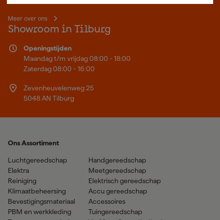
Maken.
Meer over ons
Showroom in Tilburg
Openingstijden
Maandag t/m vrijdag 08:00 - 18:00
Zaterdag 08:00 - 16:00
Zevenheuvelenweg 25
5048 AN Tilburg
Ons Assortiment
Luchtgereedschap
Handgereedschap
Elektra
Meetgereedschap
Reiniging
Elektrisch gereedschap
Klimaatbeheersing
Accu gereedschap
Bevestigingsmateriaal
Accessoires
PBM en werkkleding
Tuingereedschap