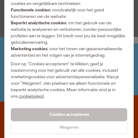
cookies en vergelijkbare technieken:
bithouder met dubbele schacht maakt gebruik van verschillende
Functionele cookies:
noodzakelijk voor het goed
bits mogelijk, afhankelijk van het model. Zo stem je de machine af
Bekijk alle kenmerken
functioneren van de website.
op jouw werkzaamheden.
Beperkt analytische cookies:
om het gebruik van de
website te analyseren en verbeteren, zonder persoonlijke
profielen aan te leggen. Dit biedt voor jou de best mogelijke
gebruikerservaring.
Marketing cookies:
voor het tonen van gepersonaliseerde
Jouw account
advertenties en het volgen van je internetgedrag.
Log-in en beheer je bestellingen en gegevens
Door op "Cookies accepteren" te klikken, geef je
Nieuwsbrief
toestemming voor het gebruik van alle cookies, inclusief
Inschrijven wekelijkse nieuwsbrief
marketingcookies voor advertentiepersonalisatie. Kies je
Wij helpen je graag
voor "Weigeren", dan plaatsen we alleen functionele en
Neem contact op met één van onze specialisten.
beperkt analytische cookies. Meer informatie vind je in
ons
cookiebeleid
.
Waar staat Gereedschapcentrum voor
Cookies accepteren
Professioneel gereedschap met advies op maat: wij zijn dé online
Weigeren
specialist, wat je project ook is. Gereedschapcentrum is Beter