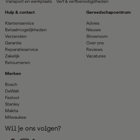
Transport en werkplaats
Verf & verfbenodigdheden
Hulp & contact
Gereedschapcentrum
Klantenservice
Advies
Betaalmogelijkheden
Nieuws
Verzenden
Showroom
Garantie
Over ons
Reparatieservice
Reviews
Zakelijk
Vacatures
Retourneren
Merken
Bosch
DeWalt
Festool
Stanley
Makita
Milwaukee
Wil je ons volgen?