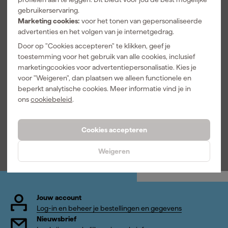
gebruikerservaring.
Marketing cookies:
voor het tonen van gepersonaliseerde
advertenties en het volgen van je internetgedrag.
Door op "Cookies accepteren" te klikken, geef je
Zwaluw Den
toestemming voor het gebruik van alle cookies, inclusief
Braven H40+
Kitpistool -
marketingcookies voor advertentiepersonalisatie. Kies je
rood - 310ml
voor "Weigeren", dan plaatsen we alleen functionele en
Maandag
beperkt analytische cookies. Meer informatie vind je in
bezorgd
ons
cookiebeleid
.
Adviesprijs
208,97
Cookies accepteren
104
,
89
incl. BTW
Weigeren
Jouw account
Log-in en beheer je bestellingen en gegevens
Nieuwsbrief