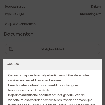
Toepassing op
Daken
Type kit / lijm
Afdichtingskit
Bekijk alle kenmerken
Documenten
Veiligheidsblad
Cookies
Vaak gekocht met
Gereedschapcentrum.nl gebruikt verschillende soorten
cookies en vergelijkbare technieken:
Functionele cookies:
noodzakelijk voor het goed
functioneren van de website.
Beperkt analytische cookies:
om het gebruik van de
website te analyseren en verbeteren, zonder persoonlijke
profielen aan te leggen. Dit biedt voor jou de best mogelijke