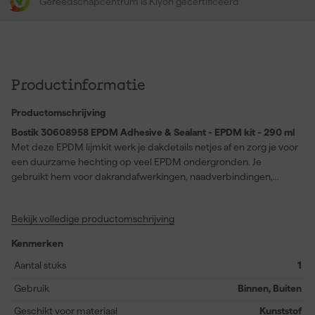
Gereedschapcentrum is Kiyoh gecertificeerd
Productinformatie
Productomschrijving
Bostik 30608958 EPDM Adhesive & Sealant - EPDM kit - 290 ml
Met deze EPDM lijmkit werk je dakdetails netjes af en zorg je voor
een duurzame hechting op veel EPDM ondergronden. Je
gebruikt hem voor dakrandafwerkingen, naadverbindingen,
aluminium daktrimmen en voor het verlijmen van overlappingen
en EPDM-reparaties. De neutrale formule op basis van SMP helpt
Bekijk volledige productomschrijving
je om schoon en gecontroleerd te werken bij dakklussen waar
afdichting en verlijming samenkomen. Dankzij de goede
Kenmerken
aanvangshechting breng je het materiaal prettig aan en krijg je
snel grip op de ondergrond. Deze EPDM afdichtingskit past goed
Aantal stuks
1
bij wie zoekt naar een veelzijdige daklijm voor onderhoud, herstel
Gebruik
Binnen, Buiten
en afwerking van platte daken en EPDM dakbedekking.
Geschikt voor materiaal
Kunststof