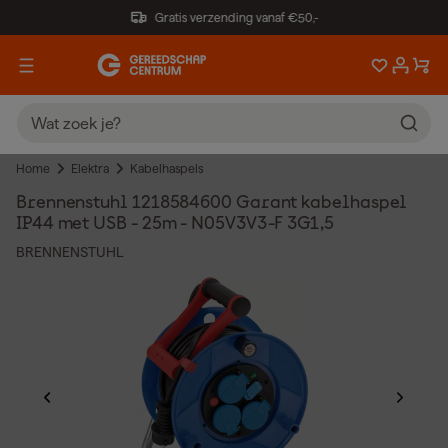
Gratis verzending vanaf €50,-
Home
Elektra
Kabelhaspels
Brennenstuhl 1218584600 Garant kabelhaspel
IP44 met USB - 25m - N05V3V3-F 3G1,5
BRENNENSTUHL