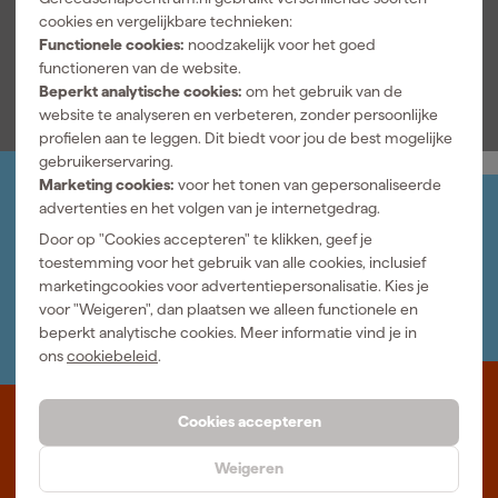
Gebruik
Buiten
cookies en vergelijkbare technieken:
Functionele cookies:
noodzakelijk voor het goed
Bekijk alle kenmerken
functioneren van de website.
Beperkt analytische cookies:
om het gebruik van de
website te analyseren en verbeteren, zonder persoonlijke
profielen aan te leggen. Dit biedt voor jou de best mogelijke
gebruikerservaring.
Marketing cookies:
voor het tonen van gepersonaliseerde
advertenties en het volgen van je internetgedrag.
Jouw account
Log-in en beheer je bestellingen en gegevens
Door op "Cookies accepteren" te klikken, geef je
Nieuwsbrief
toestemming voor het gebruik van alle cookies, inclusief
Inschrijven wekelijkse nieuwsbrief
marketingcookies voor advertentiepersonalisatie. Kies je
Wij helpen je graag
voor "Weigeren", dan plaatsen we alleen functionele en
Neem contact op met één van onze specialisten.
beperkt analytische cookies. Meer informatie vind je in
ons
cookiebeleid
.
Cookies accepteren
Waar staat Gereedschapcentrum voor
Weigeren
Professioneel gereedschap met advies op maat: wij zijn dé online
specialist, wat je project ook is. Gereedschapcentrum is Beter