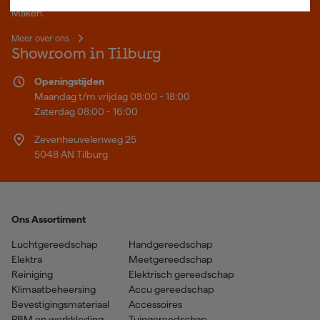
Maken.
Meer over ons
Showroom in Tilburg
Openingstijden
Maandag t/m vrijdag 08:00 - 18:00
Zaterdag 08:00 - 16:00
Zevenheuvelenweg 25
5048 AN Tilburg
Ons Assortiment
Luchtgereedschap
Handgereedschap
Elektra
Meetgereedschap
Reiniging
Elektrisch gereedschap
Klimaatbeheersing
Accu gereedschap
Bevestigingsmateriaal
Accessoires
PBM en werkkleding
Tuingereedschap