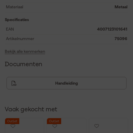
eenvoudige montage is deze schraag ideaal voor verschillende
Materiaal
Metaal
klussen, groot of klein. Gedeeltelijk voorgemonteerd geleverd,
zodat je snel aan de slag kunt.
Specificaties
EAN
4007123101641
Artikelnummer
75096
Bekijk alle kenmerken
Documenten
Handleiding
Vaak gekocht met
Outlet
Outlet