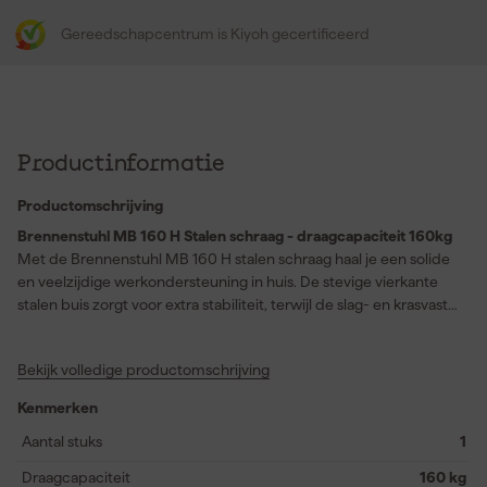
Gereedschapcentrum is Kiyoh gecertificeerd
Productinformatie
Productomschrijving
Brennenstuhl MB 160 H Stalen schraag - draagcapaciteit 160kg
Met de Brennenstuhl MB 160 H stalen schraag haal je een solide
en veelzijdige werkondersteuning in huis. De stevige vierkante
stalen buis zorgt voor extra stabiliteit, terwijl de slag- en krasvaste
kunststof bekleding het werkoppervlak beschermt. Dankzij het
slimme inklapbare ontwerp is deze schraag eenvoudig op te
Bekijk volledige productomschrijving
bergen en mee te nemen, waardoor je waardevolle ruimte
bespaart. De hoogte is verstelbaar door middel van
Kenmerken
gebruiksvriendelijke veiligheidsschroeven, waardoor je altijd op
de juiste werkhoogte kunt werken. De uitklapbare klemhaak
Aantal stuks
1
voorkomt dat het werkvlak zijdelings wegschuift, tot een breedte
Draagcapaciteit
160 kg
van 68 cm. Met een draagvermogen tot 160 kg en een