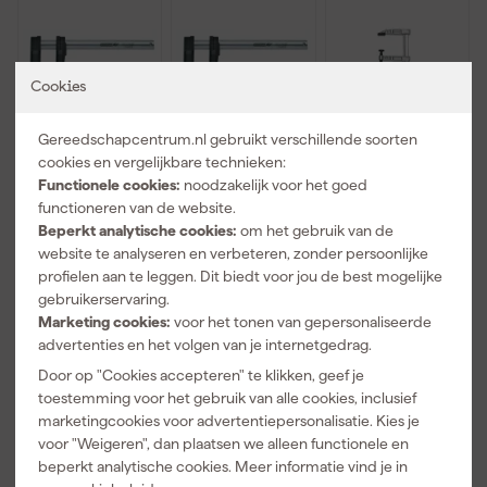
Cookies
Gereedschapcentrum.nl gebruikt verschillende soorten
cookies en vergelijkbare technieken:
Gedore
Gedore
Brüder
Functionele cookies:
noodzakelijk voor het goed
DIS120025
DIS120150
Mannesmann
functioneren van de website.
Tempergietijz
Tempergietijz
90402
Beperkt analytische cookies:
om het gebruik van de
er Lijmtang -
er Lijmtang -
Lijmtang -
Morgen
Morgen
Morgen
website te analyseren en verbeteren, zonder persoonlijke
250 x 120mm
1500 x 120mm
50x300mm
bezorgd
bezorgd
bezorgd
profielen aan te leggen. Dit biedt voor jou de best mogelijke
gebruikerservaring.
Afgelopen 30 dgn
36,49
Afgelopen 30 dgn
65,00
Marketing cookies:
voor het tonen van gepersonaliseerde
Adviesprijs
7,49
-13%
-13%
advertenties en het volgen van je internetgedrag.
31
,
56
,
6
,
49
19
99
Door op "Cookies accepteren" te klikken, geef je
incl. BTW
incl. BTW
incl. BTW
toestemming voor het gebruik van alle cookies, inclusief
marketingcookies voor advertentiepersonalisatie. Kies je
voor "Weigeren", dan plaatsen we alleen functionele en
beperkt analytische cookies. Meer informatie vind je in