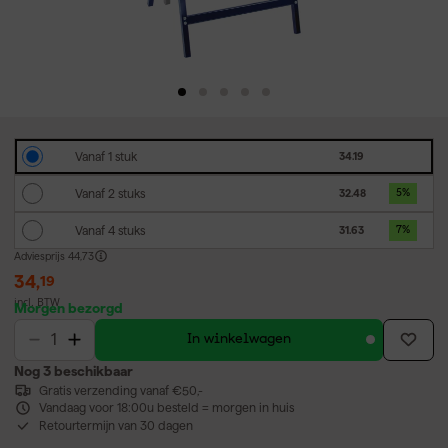
Vanaf 1 stuk
34.19
Vanaf 2 stuks
32.48
5
%
Vanaf 4 stuks
31.63
7
%
Adviesprijs
44,73
34
,
19
incl. BTW
Morgen bezorgd
In winkelwagen
Nog 3 beschikbaar
Gratis verzending vanaf €50,-
Vandaag voor 18:00u besteld = morgen in huis
Retourtermijn van 30 dagen