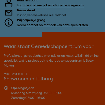
Jouw account
Log-in en beheer je bestellingen en gegevens
Nieuwsbrief
Inschrijven wekelijkse nieuwsbrief
Wij helpen je graag
Neem contact op met één van onze specialisten.
Waar staat Gereedschapcentrum voor
Professioneel gereedschap met advies op maat: wij zijn dé online
specialist, wat je project ook is. Gereedschapcentrum is Beter
Maken.
Meer over ons
Showroom in Tilburg
Openingstijden
Maandag t/m vrijdag 08:00 - 18:00
Zaterdag 08:00 - 16:00