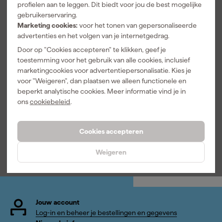
profielen aan te leggen. Dit biedt voor jou de best mogelijke
gebruikerservaring.
Marketing cookies:
voor het tonen van gepersonaliseerde
advertenties en het volgen van je internetgedrag.
Door op "Cookies accepteren" te klikken, geef je
DeWALT
DeWALT
DeWALT
toestemming voor het gebruik van alle cookies, inclusief
DCBP034 18V
DT3559-QZ
DWE46150-
marketingcookies voor advertentiepersonalisatie. Kies je
Li-ion accu -
Snelspanmoer
XJ
voor "Weigeren", dan plaatsen we alleen functionele en
1.7Ah -
- SDS-Clic -
beschermkap
Morgen
Morgen
Morgen
beperkt analytische cookies. Meer informatie vind je in
POWERSTAC
M14
bezorgd
bezorgd
bezorgd
K - DCBP034-
ons
cookiebeleid
.
XJ
Adviesprijs
29,40
Afgelopen 30 dgn
83,49
Cookies accepteren
154
,
20
,
83
,
99
39
39
incl. BTW
incl. BTW
incl. BTW
Weigeren
Jouw account
Log-in en beheer je bestellingen en gegevens