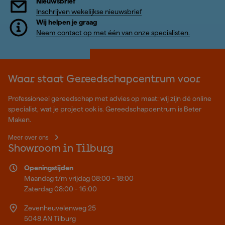
Nieuwsbrief
Inschrijven wekelijkse nieuwsbrief
Wij helpen je graag
Neem contact op met één van onze specialisten.
Waar staat Gereedschapcentrum voor
Professioneel gereedschap met advies op maat: wij zijn dé online
specialist, wat je project ook is. Gereedschapcentrum is Beter
Maken.
Meer over ons
Showroom in Tilburg
Openingstijden
Maandag t/m vrijdag 08:00 - 18:00
Zaterdag 08:00 - 16:00
Zevenheuvelenweg 25
5048 AN Tilburg