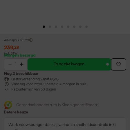
Adviesprijs
301,29
239
,
28
incl. BTW
Morgen bezorgd
In winkelwagen
Nog 2 beschikbaar
Gratis verzending vanaf €50,-
Vandaag voor 22:00u besteld = morgen in huis
Retourtermijn van 30 dagen
Gereedschapcentrum is Kiyoh gecertificeerd
Betere keuze
Werk nauwkeuriger dankzij variabele snelheidscontrole in 6