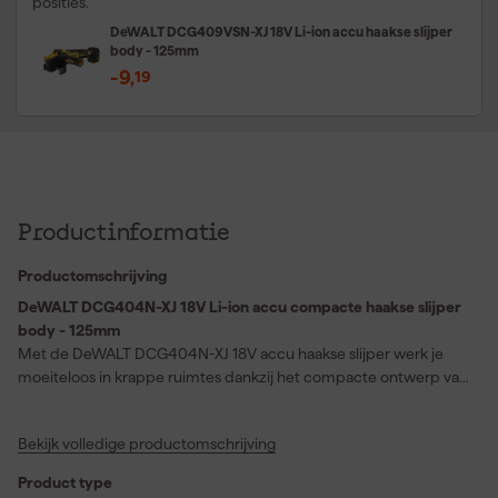
posities.
DeWALT DCG409VSN-XJ 18V Li-ion accu haakse slijper
body - 125mm
-9
,
19
Productinformatie
Productomschrijving
DeWALT DCG404N-XJ 18V Li-ion accu compacte haakse slijper
body - 125mm
Met de DeWALT DCG404N-XJ 18V accu haakse slijper werk je
moeiteloos in krappe ruimtes dankzij het compacte ontwerp van
125mm. Deze haakse slijper op accu levert sterke prestaties met
een hoog toerental van 11000 tpm waardoor je snel kunt slijpen
Bekijk volledige productomschrijving
en doorslijpen in metaal of steen. Het slanke ontwerp ligt prettig
in de hand en maakt langdurig werken comfortabel zonder dat je
Product type
bewegingsvrijheid verliest. Hierdoor is deze slijptol ideaal voor