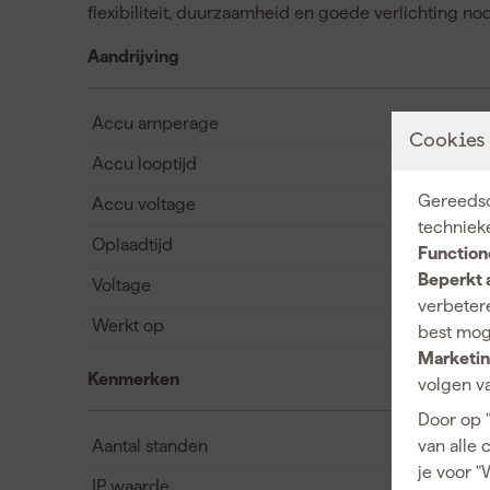
flexibiliteit, duurzaamheid en goede verlichting n
Aandrijving
Accu amperage
Cookies
Accu looptijd
Gereedsc
Accu voltage
techniek
Oplaadtijd
Function
Beperkt 
Voltage
verbetere
Werkt op
best mog
Marketin
Kenmerken
volgen va
Door op 
Aantal standen
van alle 
je voor "
IP waarde