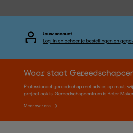
Jouw account
Log-in en beheer je bestellingen en gege
Waar staat Gereedschapce
Professioneel gereedschap met advies op maat: wij z
project ook is. Gereedschapcentrum is Beter Make
Meer over ons