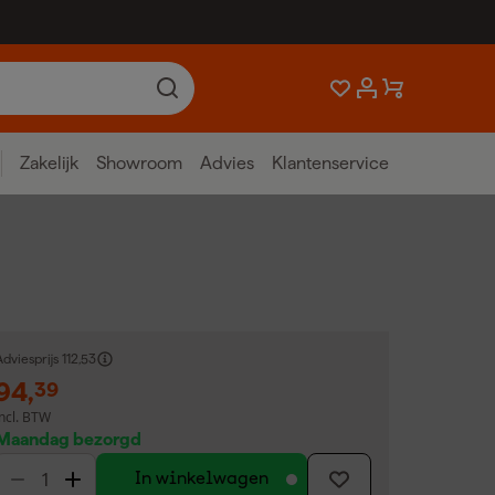
Zakelijk
Showroom
Advies
Klantenservice
dviesprijs
112,53
94
,
39
incl. BTW
Maandag bezorgd
In winkelwagen