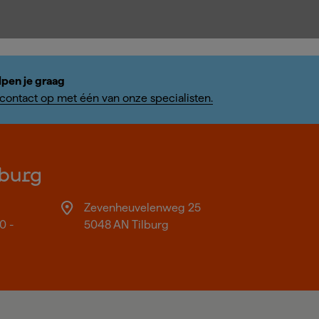
lpen je graag
ontact op met één van onze specialisten.
burg
Zevenheuvelenweg 25
0 -
5048 AN Tilburg