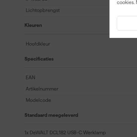
cookies. 
Lichtopbrengst
Kleuren
Hoofdkleur
Specificaties
EAN
Artikelnummer
Modelcode
Standaard meegeleverd
1x DeWALT DCL182 USB-C Werklamp