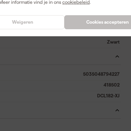
Meer informatie vind je in ons
cookiebeleid
.
1000 lm
Weigeren
Cookies accepteren
Zwart
5035048794227
418502
DCL182-XJ