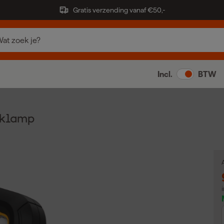
Gratis verzending vanaf €50,-
Incl.
BTW
rklamp
A