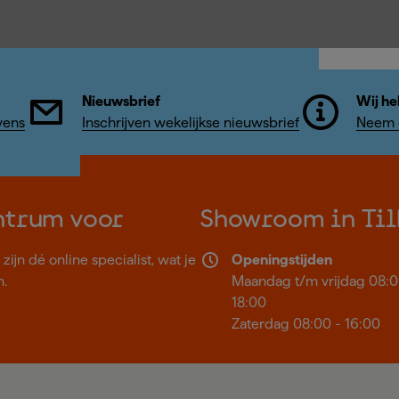
Nieuwsbrief
Wij he
vens
Inschrijven wekelijkse nieuwsbrief
Neem c
ntrum voor
Showroom in Til
ijn dé online specialist, wat je
Openingstijden
n.
Maandag t/m vrijdag 08:0
18:00
Zaterdag 08:00 - 16:00