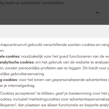
odig heeft op wisselende werkplekken.
4 Ah
12 h
hapcentrum.nl gebruikt verschillende soorten cookies en verg
3.6 V
en:
85 min.
ele cookies:
noodzakelijk voor het goed functioneren van de w
analytische cookies:
om het gebruik van de website te analyse
3.6
n, zonder persoonlijke profielen aan te leggen. Dit biedt voor 
Batterij
elijke gebruikerservaring.
g cookies:
voor het tonen van gepersonaliseerde advertenties 
n je internetgedrag.
"Cookies accepteren" te klikken, geef je toestemming voor het
3
cookies, inclusief marketingcookies voor advertentiepersonalisat
Weigeren", dan plaatsen we alleen functionele en beperkt analy
IP45